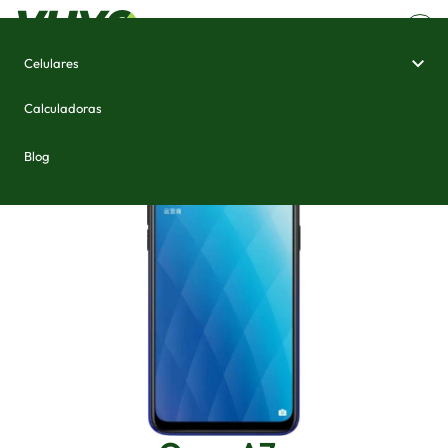
Celulares
Home
/
Celulares e Smartphones
/
Oppo A7x
Calculadoras
Blog