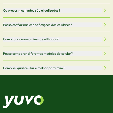
Nossa plataforma permite que você busque e compare
Os preços mostrados são atualizados?
celulares de diferentes marcas e modelos. Você pode
filtrar por preço, características técnicas como
Sim, os preços são atualizados regularmente através de
Posso confiar nas especificações dos celulares?
armazenamento, memória RAM, bateria e conectividade
nossa integração com parceiros. No entanto,
5G.
recomendamos sempre verificar o preço final no site do
Todas as especificações técnicas são obtidas de fontes
Como funcionam os links de afiliados?
vendedor antes de finalizar sua compra.
oficiais dos fabricantes e verificadas pela nossa equipe.
Mantemos nosso banco de dados atualizado com as
Quando você clica em "Onde Comprar", pode ser
Posso comparar diferentes modelos de celular?
informações mais recentes de cada modelo.
redirecionado para lojas parceiras. Ao fazer uma compra
através desses links, podemos receber uma pequena
Sim! Você pode selecionar até 3 celulares para comparar
Como sei qual celular é melhor para mim?
comissão sem custo adicional para você.
lado a lado suas especificações, preços e características.
Use nossa ferramenta de comparação para tomar a melhor
Considere seu uso diário: se você tira muitas fotos,
decisão de compra.
priorize a qualidade da câmera; se usa muitos apps, foque
em memória RAM e armazenamento; para jogos,
processador e bateria são essenciais. Use nossos filtros
para encontrar o celular ideal.