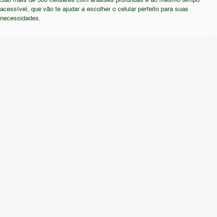
São mais de 500 celulares com análises profundas e ao mesmo tempo
atualização, devem evitar este aparelho.
desaconselhável.
acessível, que vão te ajudar a escolher o celular perfeito para suas
necessidades.