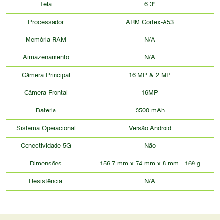
Tela
6.3"
Processador
ARM Cortex-A53
Memória RAM
N/A
Armazenamento
N/A
Câmera Principal
16 MP & 2 MP
Câmera Frontal
16MP
Bateria
3500 mAh
Sistema Operacional
Versão Android
Conectividade 5G
Não
Dimensões
156.7 mm x 74 mm x 8 mm - 169 g
Resistência
N/A