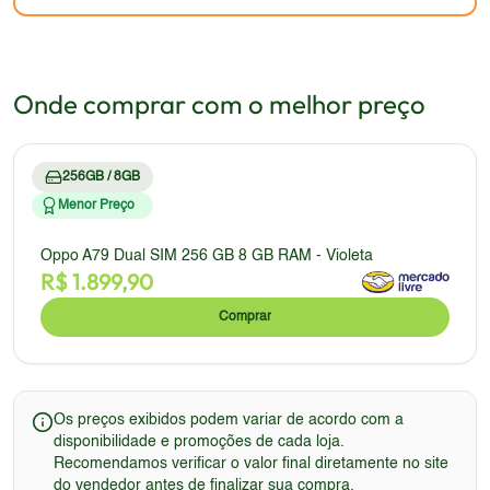
de 2026.
disponíveis no mercado.
para quem busca um smartphone com boas
proteção adequada. O design, embora funcional,
capacidades fotográficas.
seria um ponto fraco em comparação com os
smartphones atuais que priorizam a estética e a
Onde comprar com o melhor preço
durabilidade.
256GB / 8GB
Menor Preço
Oppo A79 Dual SIM 256 GB 8 GB RAM - Violeta
R$
1.899,90
Comprar
Os preços exibidos podem variar de acordo com a
disponibilidade e promoções de cada loja.
Recomendamos verificar o valor final diretamente no site
do vendedor antes de finalizar sua compra.