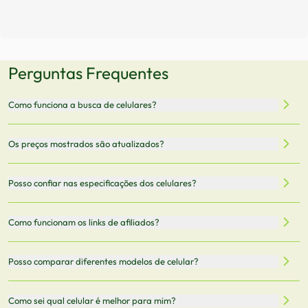
Perguntas Frequentes
Como funciona a busca de celulares?
Nossa plataforma permite que você busque e compare
Os preços mostrados são atualizados?
celulares de diferentes marcas e modelos. Você pode
filtrar por preço, características técnicas como
Sim, os preços são atualizados regularmente através de
Posso confiar nas especificações dos celulares?
armazenamento, memória RAM, bateria e conectividade
nossa integração com parceiros. No entanto,
5G.
recomendamos sempre verificar o preço final no site do
Todas as especificações técnicas são obtidas de fontes
Como funcionam os links de afiliados?
vendedor antes de finalizar sua compra.
oficiais dos fabricantes e verificadas pela nossa equipe.
Mantemos nosso banco de dados atualizado com as
Quando você clica em "Onde Comprar", pode ser
Posso comparar diferentes modelos de celular?
informações mais recentes de cada modelo.
redirecionado para lojas parceiras. Ao fazer uma compra
através desses links, podemos receber uma pequena
Sim! Você pode selecionar até 3 celulares para comparar
Como sei qual celular é melhor para mim?
comissão sem custo adicional para você.