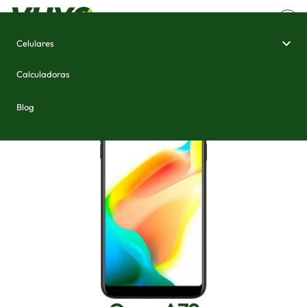
Celulares
Home
/
Celulares e Smartphones
/
Oppo A79
Calculadoras
Blog