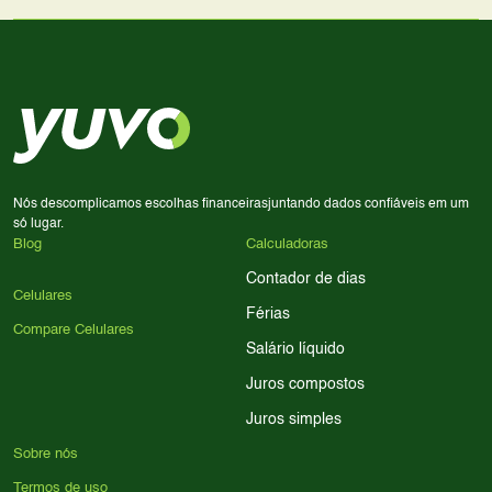
lado a lado suas especificações, preços e características.
Use nossa ferramenta de comparação para tomar a melhor
Considere seu uso diário: se você tira muitas fotos,
decisão de compra.
priorize a qualidade da câmera; se usa muitos apps, foque
em memória RAM e armazenamento; para jogos,
processador e bateria são essenciais. Use nossos filtros
para encontrar o celular ideal.
Nós descomplicamos escolhas financeiras
juntando dados confiáveis em um
só lugar.
Blog
Calculadoras
Contador de dias
Celulares
Férias
Compare Celulares
Salário líquido
Juros compostos
Juros simples
Sobre nós
Termos de uso