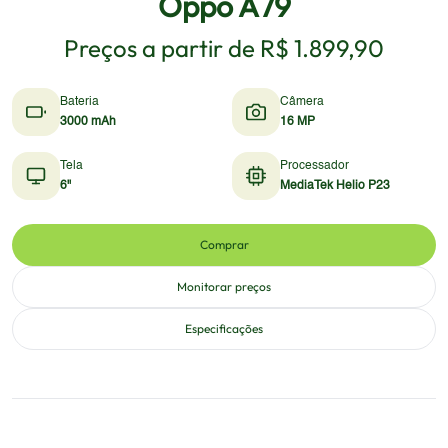
Oppo A79
Preços a partir de
R$ 1.899,90
Bateria
Câmera
3000 mAh
16 MP
Tela
Processador
6"
MediaTek Helio P23
Comprar
Monitorar preços
Especificações