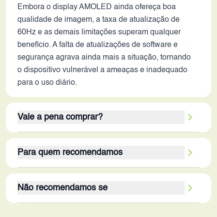
Embora o display AMOLED ainda ofereça boa
qualidade de imagem, a taxa de atualização de
60Hz e as demais limitações superam qualquer
benefício. A falta de atualizações de software e
segurança agrava ainda mais a situação, tornando
o dispositivo vulnerável a ameaças e inadequado
para o uso diário.
Vale a pena comprar?
O Oppo A79, em 2026, definitivamente não vale a
Para quem recomendamos
pena. Os pontos fortes, como o display AMOLED e
as câmeras de 16MP (que eram boas em seu
O Oppo A79, em 2026, não tem um público-alvo
tempo), são ofuscados pelas inúmeras limitações. A
Não recomendamos se
viável. Devido às suas limitações técnicas, o
falta de potência de processamento, a RAM
dispositivo não atenderia às necessidades da
insuficiente, a bateria de baixa capacidade e a
O Oppo A79, em 2026, não é recomendado para
maioria dos usuários. Ele poderia, no máximo, ser