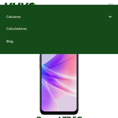
Celulares
Home
/
Celulares e Smartphones
/
Oppo A77 5G
Calculadoras
Blog