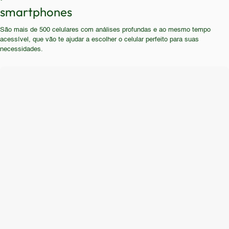
edição de vídeos, ou multitarefas intensivas.
smartphones
Estudantes e idosos com necessidades básicas
Usuários que priorizam a experiência visual, a
podem se beneficiar do aparelho.
São mais de 500 celulares com análises profundas e ao mesmo tempo
qualidade da câmera ou a longevidade do
acessível, que vão te ajudar a escolher o celular perfeito para suas
dispositivo devem considerar opções mais recentes
necessidades.
e com melhores especificações.