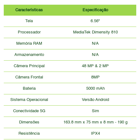
Características
Especificação
Tela
6.56"
Processador
MediaTek Dimensity 810
Memória RAM
N/A
Armazenamento
N/A
Câmera Principal
48 MP & 2 MP
Câmera Frontal
8MP
Bateria
5000 mAh
Sistema Operacional
Versão Android
Conectividade 5G
Sim
Dimensões
163.8 mm x 75 mm x 8 mm - 190 g
Resistência
IPX4