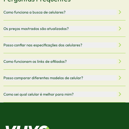
Como funciona a busca de celulares?
Nossa plataforma permite que você busque e compare
Os preços mostrados são atualizados?
celulares de diferentes marcas e modelos. Você pode
filtrar por preço, características técnicas como
Sim, os preços são atualizados regularmente através de
Posso confiar nas especificações dos celulares?
armazenamento, memória RAM, bateria e conectividade
nossa integração com parceiros. No entanto,
5G.
recomendamos sempre verificar o preço final no site do
Todas as especificações técnicas são obtidas de fontes
Como funcionam os links de afiliados?
vendedor antes de finalizar sua compra.
oficiais dos fabricantes e verificadas pela nossa equipe.
Mantemos nosso banco de dados atualizado com as
Quando você clica em "Onde Comprar", pode ser
Posso comparar diferentes modelos de celular?
informações mais recentes de cada modelo.
redirecionado para lojas parceiras. Ao fazer uma compra
através desses links, podemos receber uma pequena
Sim! Você pode selecionar até 3 celulares para comparar
Como sei qual celular é melhor para mim?
comissão sem custo adicional para você.
lado a lado suas especificações, preços e características.
Use nossa ferramenta de comparação para tomar a melhor
Considere seu uso diário: se você tira muitas fotos,
decisão de compra.
priorize a qualidade da câmera; se usa muitos apps, foque
em memória RAM e armazenamento; para jogos,
processador e bateria são essenciais. Use nossos filtros