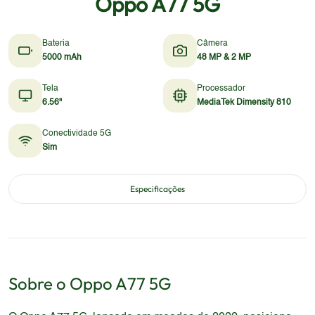
Oppo A77 5G
Bateria
Câmera
5000 mAh
48 MP & 2 MP
Tela
Processador
6.56"
MediaTek Dimensity 810
Conectividade 5G
Sim
Especificações
Sobre o
Oppo
A77 5G