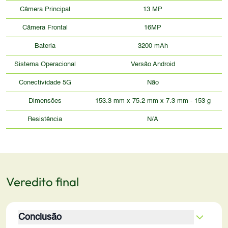
Câmera Principal
13 MP
Câmera Frontal
16MP
Bateria
3200 mAh
Sistema Operacional
Versão Android
Conectividade 5G
Não
Dimensões
153.3 mm x 75.2 mm x 7.3 mm - 153 g
Resistência
N/A
Veredito final
Conclusão