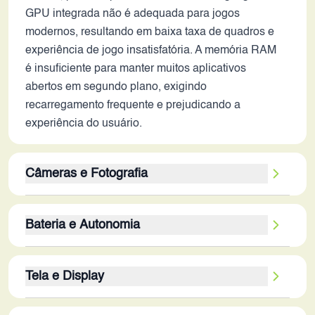
GPU integrada não é adequada para jogos
modernos, resultando em baixa taxa de quadros e
experiência de jogo insatisfatória. A memória RAM
é insuficiente para manter muitos aplicativos
abertos em segundo plano, exigindo
recarregamento frequente e prejudicando a
experiência do usuário.
Câmeras e Fotografia
A câmera traseira de 13MP e a frontal de 16MP
Bateria e Autonomia
podem entregar fotos de qualidade razoável em
ambientes bem iluminados, porém, a ausência de
A bateria de 3200 mAh é considerada de baixa
estabilização óptica e de recursos avançados,
Tela e Display
capacidade para os padrões de 2026, resultando
como modo noturno aprimorado, prejudicam o
em uma autonomia limitada. O uso moderado pode
desempenho em condições de baixa luminosidade.
A tela de 5.5 polegadas com resolução de 1080 x