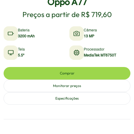
Oppo A77
Preços a partir de
R$ 719,60
Bateria
Câmera
3200 mAh
13 MP
Tela
Processador
5.5"
MediaTek MT6750T
Comprar
Monitorar preços
Especificações