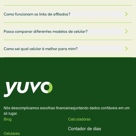
nossa integração com parceiros. No entanto,
5G.
recomendamos sempre verificar o preço final no site do
Todas as especificações técnicas são obtidas de fontes
Como funcionam os links de afiliados?
vendedor antes de finalizar sua compra.
oficiais dos fabricantes e verificadas pela nossa equipe.
Mantemos nosso banco de dados atualizado com as
Quando você clica em "Onde Comprar", pode ser
Posso comparar diferentes modelos de celular?
informações mais recentes de cada modelo.
redirecionado para lojas parceiras. Ao fazer uma compra
através desses links, podemos receber uma pequena
Sim! Você pode selecionar até 3 celulares para comparar
Como sei qual celular é melhor para mim?
comissão sem custo adicional para você.
lado a lado suas especificações, preços e características.
Use nossa ferramenta de comparação para tomar a melhor
Considere seu uso diário: se você tira muitas fotos,
decisão de compra.
priorize a qualidade da câmera; se usa muitos apps, foque
em memória RAM e armazenamento; para jogos,
processador e bateria são essenciais. Use nossos filtros
para encontrar o celular ideal.
Nós descomplicamos escolhas financeiras
juntando dados confiáveis em um
só lugar.
Blog
Calculadoras
Contador de dias
Celulares