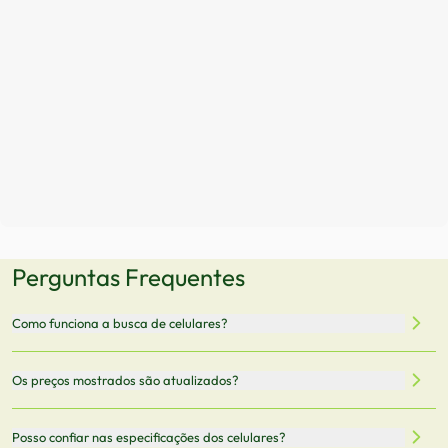
Perguntas Frequentes
Como funciona a busca de celulares?
Nossa plataforma permite que você busque e compare
Os preços mostrados são atualizados?
celulares de diferentes marcas e modelos. Você pode
filtrar por preço, características técnicas como
Sim, os preços são atualizados regularmente através de
Posso confiar nas especificações dos celulares?
armazenamento, memória RAM, bateria e conectividade