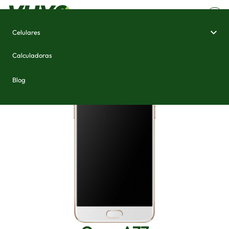
Celulares
Home
/
Celulares e Smartphones
/
Oppo A77
Calculadoras
Blog