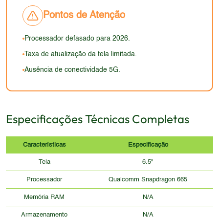
opções disponíveis no mercado em 2026.
smartphones mais recentes. A aparência geral não
Pontos de Atenção
reflete as tendências atuais do mercado, focando
mais em funcionalidade do que em design.
Processador defasado para 2026.
Taxa de atualização da tela limitada.
Ausência de conectividade 5G.
Especificações Técnicas Completas
Características
Especificação
Tela
6.5"
Processador
Qualcomm Snapdragon 665
Memória RAM
N/A
Armazenamento
N/A