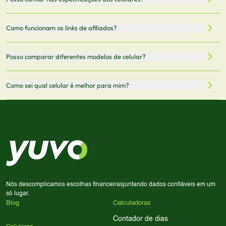
armazenamento, memória RAM, bateria e conectividade
nossa integração com parceiros. No entanto,
5G.
recomendamos sempre verificar o preço final no site do
Todas as especificações técnicas são obtidas de fontes
Como funcionam os links de afiliados?
vendedor antes de finalizar sua compra.
oficiais dos fabricantes e verificadas pela nossa equipe.
Mantemos nosso banco de dados atualizado com as
Quando você clica em "Onde Comprar", pode ser
Posso comparar diferentes modelos de celular?
informações mais recentes de cada modelo.
redirecionado para lojas parceiras. Ao fazer uma compra
através desses links, podemos receber uma pequena
Sim! Você pode selecionar até 3 celulares para comparar
Como sei qual celular é melhor para mim?
comissão sem custo adicional para você.
lado a lado suas especificações, preços e características.
Use nossa ferramenta de comparação para tomar a melhor
Considere seu uso diário: se você tira muitas fotos,
decisão de compra.
priorize a qualidade da câmera; se usa muitos apps, foque
em memória RAM e armazenamento; para jogos,
processador e bateria são essenciais. Use nossos filtros
para encontrar o celular ideal.
Nós descomplicamos escolhas financeiras
juntando dados confiáveis em um
só lugar.
Blog
Calculadoras
Contador de dias