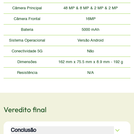
Câmera Principal
48 MP & 8 MP & 2 MP & 2 MP
Câmera Frontal
16MP
Bateria
5000 mAh
Sistema Operacional
Versão Android
Conectividade 5G
Não
Dimensões
162 mm x 75.5 mm x 8.9 mm - 192 g
Resistência
N/A
Veredito final
Conclusão