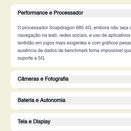
Performance e Processador
O processador Snapdragon 685 4G, embora não seja o
navegação na web, redes sociais, e uso de aplicativos
lentidão em jogos mais exigentes e com gráficos pesad
ausência de dados de benchmark torna impossível quan
suporte a 5G.
Câmeras e Fotografia
A câmera traseira de 50MP tem potencial para captura
Bateria e Autonomia
recursos de software. A ausência de estabilização ópt
adequada para selfies e videochamadas, oferecendo u
A bateria de 7000 mAh é o ponto forte do Oppo A6 4G,
câmera, como modos de disparo e gravação de vídeo, l
Tela e Display
com folga. A ausência de informações sobre a tecnolog
por completo. A eficiência energética do processador