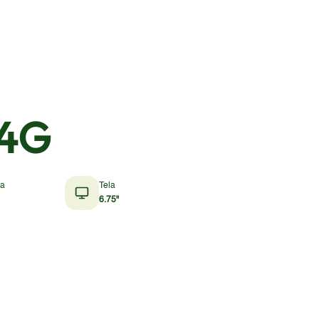
 4G
a
Tela
6.75"