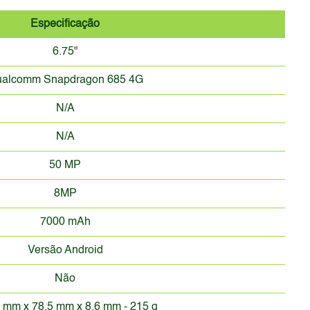
Especificação
6.75"
alcomm Snapdragon 685 4G
N/A
N/A
50 MP
8MP
7000 mAh
Versão Android
Não
 mm x 78.5 mm x 8.6 mm - 215 g