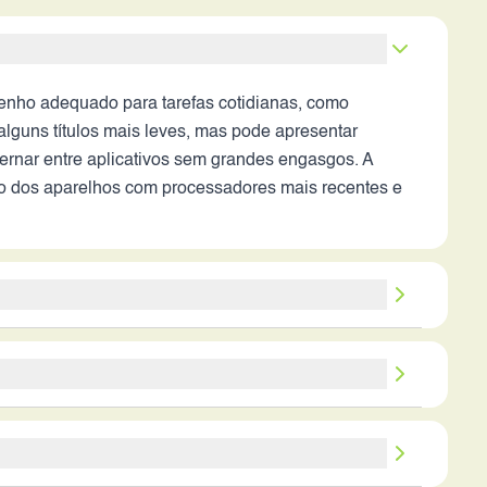
nho adequado para tarefas cotidianas, como
alguns títulos mais leves, mas pode apresentar
ternar entre aplicativos sem grandes engasgos. A
ao dos aparelhos com processadores mais recentes e
 abertura da lente, processamento de imagem e
em condições de pouca luz. A câmera frontal de 8MP é
cas. A ausência de detalhes sobre os recursos da
 consiga entregar mais de um dia de uso intenso,
var um tempo considerável para carregar a bateria
 específicos, a avaliação é baseada na capacidade da