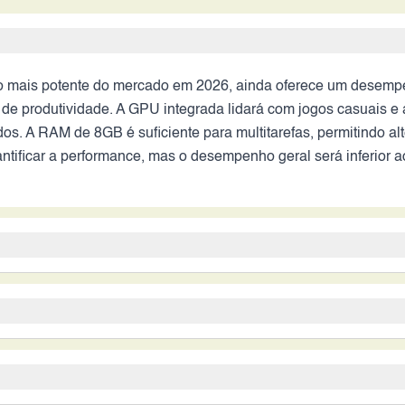
 mais potente do mercado em 2026, ainda oferece um desempe
 de produtividade. A GPU integrada lidará com jogos casuais e 
os. A RAM de 8GB é suficiente para multitarefas, permitindo al
tificar a performance, mas o desempenho geral será inferior 
r fotos com boa resolução, mas a qualidade final dependerá da
ica (OIS) pode resultar em fotos e vídeos com mais trepidação 
ma qualidade de imagem satisfatória para as necessidades bási
 garantindo uma excelente autonomia. Espera-se que o aparelho
imita a análise, mas o sensor de 50MP é promissor.
ia de carregamento rápido é um ponto de atenção, pois pode le
 e da tela também contribuirá para a autonomia, mas sem dados