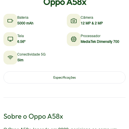
Oppo A58x
Bateria
Câmera
5000 mAh
12 MP & 2 MP
Tela
Processador
6.56"
MediaTek Dimensity 700
Conectividade 5G
Sim
Especificações
Sobre o
Oppo
A58x