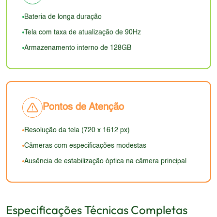
design que se encaixa bem na mão. No entanto, a
detalhes, especialmente ao visualizar textos e
geral do carregamento não acompanha os padrões
ausência de elementos de design mais
imagens mais complexas. O brilho pode ser
Bateria de longa duração
atuais.
sofisticados, como bordas ultrafinas e acabamentos
suficiente para uso interno, mas pode ser
Tela com taxa de atualização de 90Hz
diferenciados, pode fazer com que o aparelho
insuficiente em ambientes externos com muita luz
Armazenamento interno de 128GB
pareça menos atraente em comparação com
solar.
modelos mais recentes e caros. A durabilidade
pode ser satisfatória, mas sem certificações de
resistência, é preciso ter cuidado.
Pontos de Atenção
Resolução da tela (720 x 1612 px)
Câmeras com especificações modestas
Ausência de estabilização óptica na câmera principal
Especificações Técnicas Completas