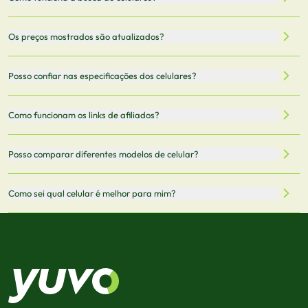
Nossa plataforma permite que você busque e compare
Os preços mostrados são atualizados?
celulares de diferentes marcas e modelos. Você pode
filtrar por preço, características técnicas como
Sim, os preços são atualizados regularmente através de
Posso confiar nas especificações dos celulares?
armazenamento, memória RAM, bateria e conectividade
nossa integração com parceiros. No entanto,
5G.
recomendamos sempre verificar o preço final no site do
Todas as especificações técnicas são obtidas de fontes
Como funcionam os links de afiliados?
vendedor antes de finalizar sua compra.
oficiais dos fabricantes e verificadas pela nossa equipe.
Mantemos nosso banco de dados atualizado com as
Quando você clica em "Onde Comprar", pode ser
Posso comparar diferentes modelos de celular?
informações mais recentes de cada modelo.
redirecionado para lojas parceiras. Ao fazer uma compra
através desses links, podemos receber uma pequena
Sim! Você pode selecionar até 3 celulares para comparar
Como sei qual celular é melhor para mim?
comissão sem custo adicional para você.
lado a lado suas especificações, preços e características.
Use nossa ferramenta de comparação para tomar a melhor
Considere seu uso diário: se você tira muitas fotos,
decisão de compra.
priorize a qualidade da câmera; se usa muitos apps, foque
em memória RAM e armazenamento; para jogos,
processador e bateria são essenciais. Use nossos filtros
para encontrar o celular ideal.