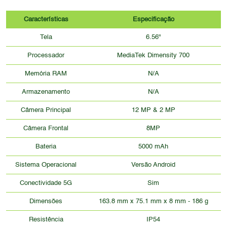
Características
Especificação
Tela
6.56"
Processador
MediaTek Dimensity 700
Memória RAM
N/A
Armazenamento
N/A
Câmera Principal
12 MP & 2 MP
Câmera Frontal
8MP
Bateria
5000 mAh
Sistema Operacional
Versão Android
Conectividade 5G
Sim
Dimensões
163.8 mm x 75.1 mm x 8 mm - 186 g
Resistência
IP54