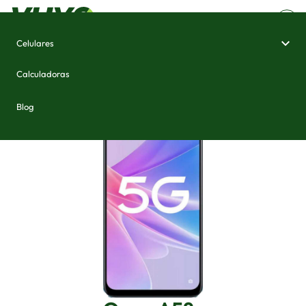
Celulares
Home
/
Celulares e Smartphones
/
Oppo A58x
Calculadoras
Blog