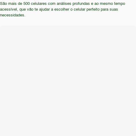
necessidades do usuário, levando em
São mais de 500 celulares com análises profundas e ao mesmo tempo
estabilização óptica na câmera, também devem
consideração a baixa performance do aparelho.
acessível, que vão te ajudar a escolher o celular perfeito para suas
procurar outras opções. Em suma, o aparelho não
necessidades.
atende às necessidades de usuários que
demandam alta performance e qualidade de
imagem.