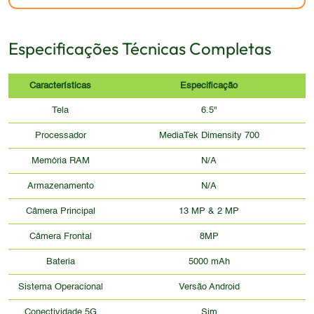
Especificações Técnicas Completas
Características
Especificação
Tela
6.5"
Processador
MediaTek Dimensity 700
Memória RAM
N/A
Armazenamento
N/A
Câmera Principal
13 MP & 2 MP
Câmera Frontal
8MP
Bateria
5000 mAh
Sistema Operacional
Versão Android
Conectividade 5G
Sim