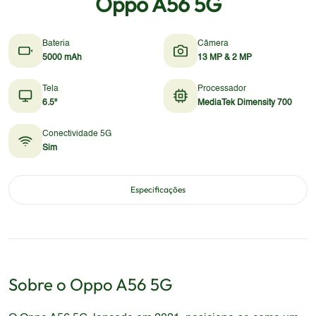
Oppo A56 5G
Bateria
Câmera
5000 mAh
13 MP & 2 MP
Tela
Processador
6.5"
MediaTek Dimensity 700
Conectividade 5G
Sim
Especificações
Sobre o
Oppo
A56 5G