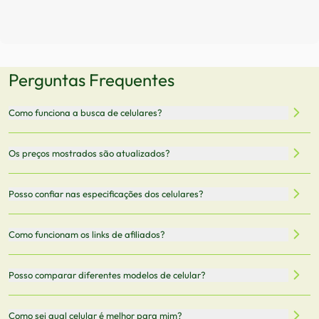
Perguntas Frequentes
Como funciona a busca de celulares?
Nossa plataforma permite que você busque e compare
Os preços mostrados são atualizados?
celulares de diferentes marcas e modelos. Você pode
filtrar por preço, características técnicas como
Sim, os preços são atualizados regularmente através de
Posso confiar nas especificações dos celulares?
armazenamento, memória RAM, bateria e conectividade
nossa integração com parceiros. No entanto,
5G.
recomendamos sempre verificar o preço final no site do
Todas as especificações técnicas são obtidas de fontes
Como funcionam os links de afiliados?
vendedor antes de finalizar sua compra.
oficiais dos fabricantes e verificadas pela nossa equipe.
Mantemos nosso banco de dados atualizado com as
Quando você clica em "Onde Comprar", pode ser
Posso comparar diferentes modelos de celular?
informações mais recentes de cada modelo.
redirecionado para lojas parceiras. Ao fazer uma compra
através desses links, podemos receber uma pequena
Sim! Você pode selecionar até 3 celulares para comparar
Como sei qual celular é melhor para mim?