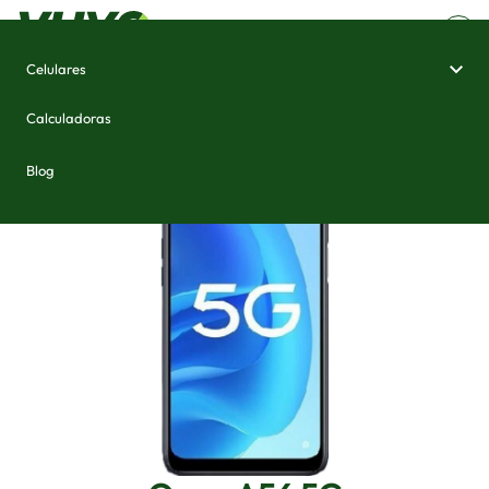
Celulares
Home
/
Celulares e Smartphones
/
Oppo A56 5G
Calculadoras
Blog