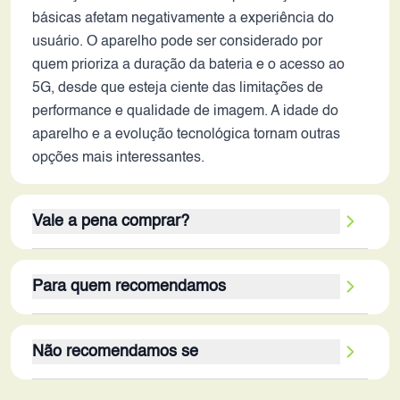
básicas afetam negativamente a experiência do
usuário. O aparelho pode ser considerado por
quem prioriza a duração da bateria e o acesso ao
5G, desde que esteja ciente das limitações de
performance e qualidade de imagem. A idade do
aparelho e a evolução tecnológica tornam outras
opções mais interessantes.
Vale a pena comprar?
O Oppo A56 5G, em 2026, não se destaca em
Para quem recomendamos
nenhum critério específico. Embora a bateria de
5000mAh ainda seja um ponto positivo, a tela com
O público-alvo ideal do Oppo A56 5G, em 2026, são
baixa resolução, o processador defasado e as
Não recomendamos se
usuários que precisam de um smartphone simples
câmeras limitadas diminuem o apelo. A
e funcional, com boa autonomia de bateria e
conectividade 5G é um diferencial, mas não justifica
O Oppo A56 5G não é recomendado para usuários