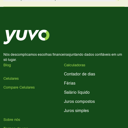
comissão sem custo adicional para você.
lado a lado suas especificações, preços e características.
Use nossa ferramenta de comparação para tomar a melhor
Considere seu uso diário: se você tira muitas fotos,
decisão de compra.
priorize a qualidade da câmera; se usa muitos apps, foque
em memória RAM e armazenamento; para jogos,
processador e bateria são essenciais. Use nossos filtros
para encontrar o celular ideal.
Nós descomplicamos escolhas financeiras
juntando dados confiáveis em um
só lugar.
Blog
Calculadoras
Contador de dias
Celulares
Férias
Compare Celulares
Salário líquido
Juros compostos
Juros simples
Sobre nós