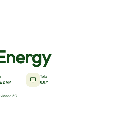
Energy
a
Tela
& 2 MP
6.67"
ividade 5G