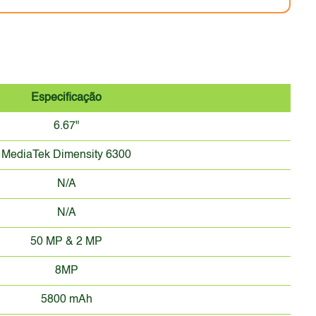
Especificação
6.67"
MediaTek Dimensity 6300
N/A
N/A
50 MP & 2 MP
8MP
5800 mAh