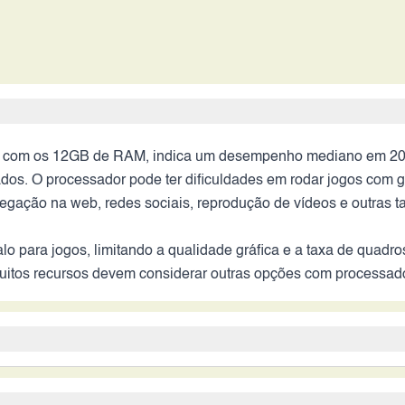
o com os 12GB de RAM, indica um desempenho mediano em 2026
ados. O processador pode ter dificuldades em rodar jogos com gr
egação na web, redes sociais, reprodução de vídeos e outras ta
lo para jogos, limitando a qualidade gráfica e a taxa de quad
tos recursos devem considerar outras opções com processad
o sistema de câmeras do Oppo A5 Energy. Em condições de boa 