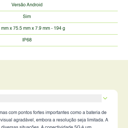
Versão Android
Sim
 mm x 75.5 mm x 7.9 mm - 194 g
IP68
s com pontos fortes importantes como a bateria de
isual agradável, embora a resolução seja limitada. A
m diversas situações. A conectividade 5G é um