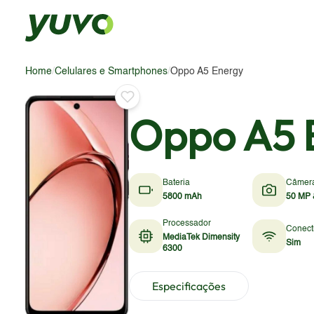
Home
/
Celulares e Smartphones
/
Oppo A5 Energy
Oppo A5 
Bateria
Câmer
5800 mAh
50 MP 
Processador
Conect
MediaTek Dimensity
Sim
6300
Especificações