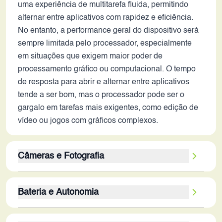
uma experiência de multitarefa fluida, permitindo
alternar entre aplicativos com rapidez e eficiência.
No entanto, a performance geral do dispositivo será
sempre limitada pelo processador, especialmente
em situações que exigem maior poder de
processamento gráfico ou computacional. O tempo
de resposta para abrir e alternar entre aplicativos
tende a ser bom, mas o processador pode ser o
gargalo em tarefas mais exigentes, como edição de
vídeo ou jogos com gráficos complexos.
Câmeras e Fotografia
O conjunto de câmeras do Oppo A5 é composto por
Bateria e Autonomia
uma câmera traseira principal de 50MP, uma
secundária de 2MP e uma câmera frontal de 8MP. A
A bateria de 6500 mAh é um dos principais atrativos
câmera principal, com alta resolução, tem potencial