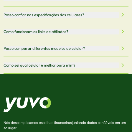
celulares de diferentes marcas e modelos. Você pode
filtrar por preço, características técnicas como
Sim, os preços são atualizados regularmente através de
Posso confiar nas especificações dos celulares?
armazenamento, memória RAM, bateria e conectividade
nossa integração com parceiros. No entanto,
5G.
recomendamos sempre verificar o preço final no site do
Todas as especificações técnicas são obtidas de fontes
Como funcionam os links de afiliados?
vendedor antes de finalizar sua compra.
oficiais dos fabricantes e verificadas pela nossa equipe.
Mantemos nosso banco de dados atualizado com as
Quando você clica em "Onde Comprar", pode ser
Posso comparar diferentes modelos de celular?
informações mais recentes de cada modelo.
redirecionado para lojas parceiras. Ao fazer uma compra
através desses links, podemos receber uma pequena
Sim! Você pode selecionar até 3 celulares para comparar
Como sei qual celular é melhor para mim?
comissão sem custo adicional para você.
lado a lado suas especificações, preços e características.
Use nossa ferramenta de comparação para tomar a melhor
Considere seu uso diário: se você tira muitas fotos,
decisão de compra.
priorize a qualidade da câmera; se usa muitos apps, foque
em memória RAM e armazenamento; para jogos,
processador e bateria são essenciais. Use nossos filtros
para encontrar o celular ideal.
Nós descomplicamos escolhas financeiras
juntando dados confiáveis em um
só lugar.