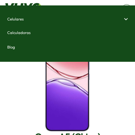
Celulares
Home
/
Celulares e Smartphones
/
Oppo A5 (China)
Calculadoras
Blog