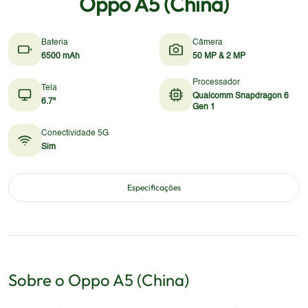
Oppo A5 (China)
Bateria
Câmera
6500 mAh
50 MP & 2 MP
Processador
Tela
Qualcomm Snapdragon 6
6.7"
Gen 1
Conectividade 5G
Sim
Especificações
Sobre o
Oppo
A5 (China)