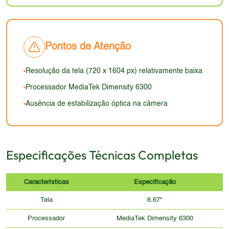
do design da Oppo e dos materiais utilizados. A
proporciona fluidez na navegação e em jogos,
falta de detalhes impede uma avaliação precisa,
tornando a experiência mais agradável.
mas as dimensões sugerem que o aparelho será
confortável de usar.
Pontos de Atenção
Resolução da tela (720 x 1604 px) relativamente baixa
Processador MediaTek Dimensity 6300
Ausência de estabilização óptica na câmera
Especificações Técnicas Completas
Características
Especificação
Tela
6.67"
Processador
MediaTek Dimensity 6300