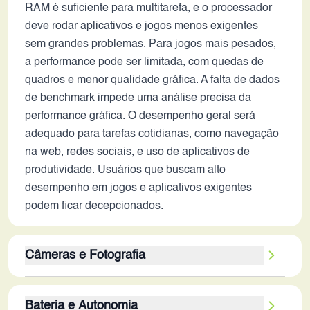
RAM é suficiente para multitarefa, e o processador
deve rodar aplicativos e jogos menos exigentes
sem grandes problemas. Para jogos mais pesados,
a performance pode ser limitada, com quedas de
quadros e menor qualidade gráfica. A falta de dados
de benchmark impede uma análise precisa da
performance gráfica. O desempenho geral será
adequado para tarefas cotidianas, como navegação
na web, redes sociais, e uso de aplicativos de
produtividade. Usuários que buscam alto
desempenho em jogos e aplicativos exigentes
podem ficar decepcionados.
Câmeras e Fotografia
A câmera principal de 50MP é um bom ponto de
Bateria e Autonomia
partida, podendo produzir fotos com boa resolução