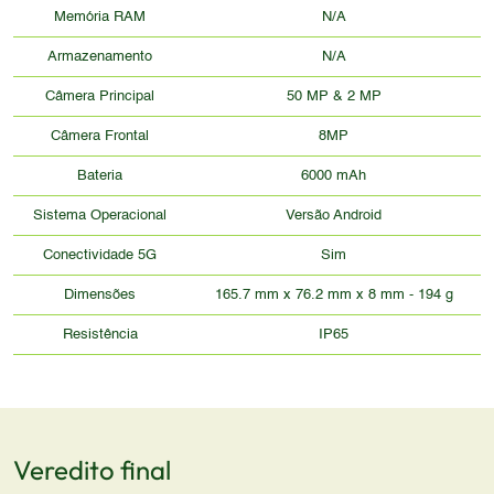
Memória RAM
N/A
Armazenamento
N/A
Câmera Principal
50 MP & 2 MP
Câmera Frontal
8MP
Bateria
6000 mAh
Sistema Operacional
Versão Android
Conectividade 5G
Sim
Dimensões
165.7 mm x 76.2 mm x 8 mm - 194 g
Resistência
IP65
Veredito final