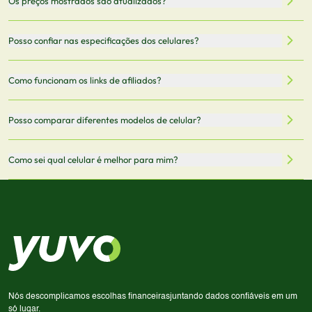
Os preços mostrados são atualizados?
celulares de diferentes marcas e modelos. Você pode
filtrar por preço, características técnicas como
Sim, os preços são atualizados regularmente através de
Posso confiar nas especificações dos celulares?
armazenamento, memória RAM, bateria e conectividade
nossa integração com parceiros. No entanto,
5G.
recomendamos sempre verificar o preço final no site do
Todas as especificações técnicas são obtidas de fontes
Como funcionam os links de afiliados?
vendedor antes de finalizar sua compra.
oficiais dos fabricantes e verificadas pela nossa equipe.
Mantemos nosso banco de dados atualizado com as
Quando você clica em "Onde Comprar", pode ser
Posso comparar diferentes modelos de celular?
informações mais recentes de cada modelo.
redirecionado para lojas parceiras. Ao fazer uma compra
através desses links, podemos receber uma pequena
Sim! Você pode selecionar até 3 celulares para comparar
Como sei qual celular é melhor para mim?
comissão sem custo adicional para você.
lado a lado suas especificações, preços e características.
Use nossa ferramenta de comparação para tomar a melhor
Considere seu uso diário: se você tira muitas fotos,
decisão de compra.
priorize a qualidade da câmera; se usa muitos apps, foque
em memória RAM e armazenamento; para jogos,
processador e bateria são essenciais. Use nossos filtros
para encontrar o celular ideal.
Nós descomplicamos escolhas financeiras
juntando dados confiáveis em um
só lugar.