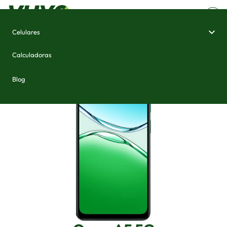
Celulares
Home
/
Celulares e Smartphones
/
Oppo A5 5G
Calculadoras
Blog