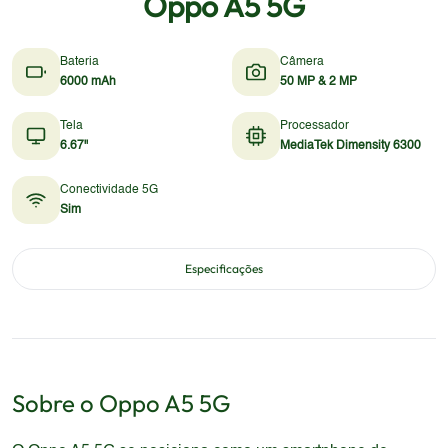
Oppo A5 5G
Bateria
Câmera
6000 mAh
50 MP & 2 MP
Tela
Processador
6.67"
MediaTek Dimensity 6300
Conectividade 5G
Sim
Especificações
Sobre o
Oppo
A5 5G