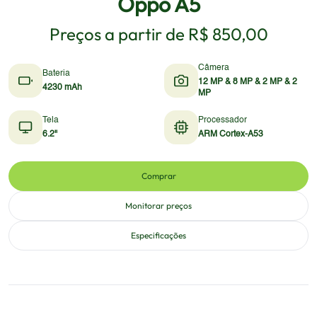
Oppo A5
Preços a partir de
R$ 850,00
Câmera
Bateria
12 MP & 8 MP & 2 MP & 2
4230 mAh
MP
Tela
Processador
6.2"
ARM Cortex-A53
Comprar
Monitorar preços
Especificações