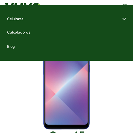
Celulares
Home
/
Celulares e Smartphones
/
Oppo A5
Calculadoras
Blog