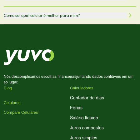
redirecionado para lojas parceiras. Ao fazer uma compra
através desses links, podemos receber uma pequena
Sim! Você pode selecionar até 3 celulares para comparar
Como sei qual celular é melhor para mim?
comissão sem custo adicional para você.
lado a lado suas especificações, preços e características.
Use nossa ferramenta de comparação para tomar a melhor
Considere seu uso diário: se você tira muitas fotos,
decisão de compra.
priorize a qualidade da câmera; se usa muitos apps, foque
em memória RAM e armazenamento; para jogos,
processador e bateria são essenciais. Use nossos filtros
para encontrar o celular ideal.
Nós descomplicamos escolhas financeiras
juntando dados confiáveis em um
só lugar.
Blog
Calculadoras
Contador de dias
Celulares
Férias
Compare Celulares
Salário líquido
Juros compostos
Juros simples