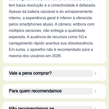
tem baixa resolução e a conectividade é defasada.
Apesar da bateria razoável e do armazenamento
interno, a experiência geral é inferior à oferecida
pelos smartphones atuais. A câmera, embora com
múltiplos sensores, não entrega a qualidade
esperada. A ausência de recursos como 5G e
carregamento rápido acentua sua obsolescência.
Em suma, o aparelho não é recomendado para a
maioria dos usuários em 2026.
Vale a pena comprar?
Este smartphone, em 2026, não é uma boa compra
Para quem recomendamos
para a maioria dos usuários. Seus pontos fortes,
como a bateria de boa capacidade (considerando a
O público-alvo ideal para este smartphone em 2026
época) e o armazenamento interno razoável, não