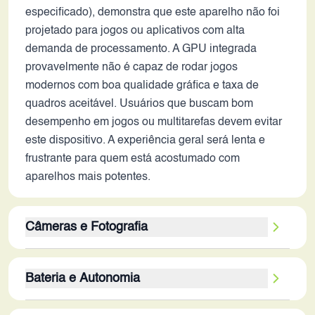
especificado), demonstra que este aparelho não foi
projetado para jogos ou aplicativos com alta
demanda de processamento. A GPU integrada
provavelmente não é capaz de rodar jogos
modernos com boa qualidade gráfica e taxa de
quadros aceitável. Usuários que buscam bom
desempenho em jogos ou multitarefas devem evitar
este dispositivo. A experiência geral será lenta e
frustrante para quem está acostumado com
aparelhos mais potentes.
Câmeras e Fotografia
A configuração de câmera traseira, com múltiplos
Bateria e Autonomia
sensores (12 MP, 8 MP, 2 MP, 2 MP), era uma
tendência em 2018, mas a qualidade de imagem e
A bateria de 4230 mAh era considerável em 2018,