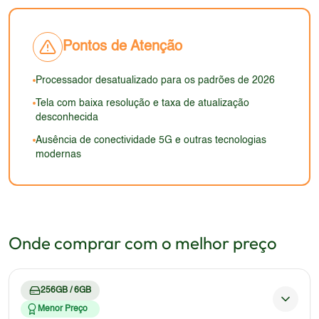
ausência de elementos premium pode decepcionar
não atende aos padrões de qualidade dos
os usuários que buscam um dispositivo com
smartphones de 2026.
estética moderna e elegante.
Pontos de Atenção
Processador desatualizado para os padrões de 2026
Tela com baixa resolução e taxa de atualização
desconhecida
Ausência de conectividade 5G e outras tecnologias
modernas
Onde comprar com o melhor preço
256GB / 6GB
Menor Preço