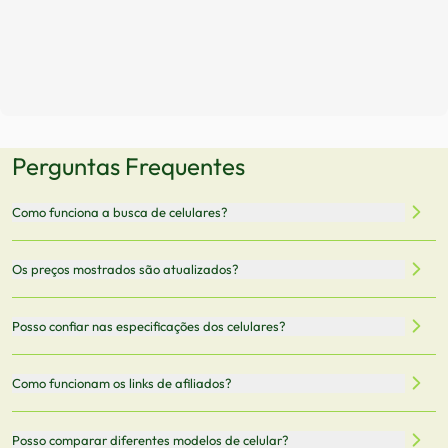
Perguntas Frequentes
Como funciona a busca de celulares?
Nossa plataforma permite que você busque e compare
Os preços mostrados são atualizados?
celulares de diferentes marcas e modelos. Você pode
filtrar por preço, características técnicas como
Sim, os preços são atualizados regularmente através de
Posso confiar nas especificações dos celulares?
armazenamento, memória RAM, bateria e conectividade
nossa integração com parceiros. No entanto,
5G.
recomendamos sempre verificar o preço final no site do
Todas as especificações técnicas são obtidas de fontes
Como funcionam os links de afiliados?
vendedor antes de finalizar sua compra.
oficiais dos fabricantes e verificadas pela nossa equipe.
Mantemos nosso banco de dados atualizado com as
Quando você clica em "Onde Comprar", pode ser
Posso comparar diferentes modelos de celular?
informações mais recentes de cada modelo.