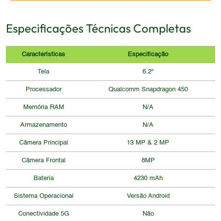
Especificações Técnicas Completas
Características
Especificação
Tela
6.2"
Processador
Qualcomm Snapdragon 450
Memória RAM
N/A
Armazenamento
N/A
Câmera Principal
13 MP & 2 MP
Câmera Frontal
8MP
Bateria
4230 mAh
Sistema Operacional
Versão Android
Conectividade 5G
Não