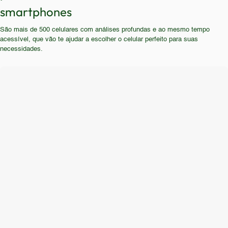
modernos. Também não é indicado para quem
smartphones
Mesmo assim, seria crucial verificar o estado da
utiliza muitos aplicativos, joga jogos ou exige
bateria e garantir que o aparelho atenda às
São mais de 500 celulares com análises profundas e ao mesmo tempo
multitarefa. A experiência de uso seria frustrante
necessidades mínimas.
acessível, que vão te ajudar a escolher o celular perfeito para suas
para quem busca um aparelho que acompanhe as
necessidades.
tendências tecnológicas atuais.