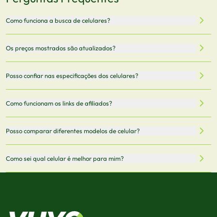
Como funciona a busca de celulares?
Nossa plataforma permite que você busque e compare
Os preços mostrados são atualizados?
celulares de diferentes marcas e modelos. Você pode
filtrar por preço, características técnicas como
Sim, os preços são atualizados regularmente através de
Posso confiar nas especificações dos celulares?
armazenamento, memória RAM, bateria e conectividade
nossa integração com parceiros. No entanto,
5G.
recomendamos sempre verificar o preço final no site do
Todas as especificações técnicas são obtidas de fontes
Como funcionam os links de afiliados?
vendedor antes de finalizar sua compra.
oficiais dos fabricantes e verificadas pela nossa equipe.
Mantemos nosso banco de dados atualizado com as
Quando você clica em "Onde Comprar", pode ser
Posso comparar diferentes modelos de celular?
informações mais recentes de cada modelo.
redirecionado para lojas parceiras. Ao fazer uma compra
através desses links, podemos receber uma pequena
Sim! Você pode selecionar até 3 celulares para comparar
Como sei qual celular é melhor para mim?
comissão sem custo adicional para você.
lado a lado suas especificações, preços e características.
Use nossa ferramenta de comparação para tomar a melhor
Considere seu uso diário: se você tira muitas fotos,
decisão de compra.
priorize a qualidade da câmera; se usa muitos apps, foque
em memória RAM e armazenamento; para jogos,
processador e bateria são essenciais. Use nossos filtros