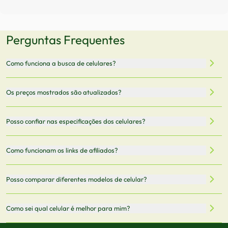
Perguntas Frequentes
Como funciona a busca de celulares?
Nossa plataforma permite que você busque e compare
Os preços mostrados são atualizados?
celulares de diferentes marcas e modelos. Você pode
filtrar por preço, características técnicas como
Sim, os preços são atualizados regularmente através de
Posso confiar nas especificações dos celulares?
armazenamento, memória RAM, bateria e conectividade
nossa integração com parceiros. No entanto,
5G.
recomendamos sempre verificar o preço final no site do
Todas as especificações técnicas são obtidas de fontes
Como funcionam os links de afiliados?
vendedor antes de finalizar sua compra.
oficiais dos fabricantes e verificadas pela nossa equipe.
Mantemos nosso banco de dados atualizado com as
Quando você clica em "Onde Comprar", pode ser
Posso comparar diferentes modelos de celular?
informações mais recentes de cada modelo.
redirecionado para lojas parceiras. Ao fazer uma compra
através desses links, podemos receber uma pequena
Sim! Você pode selecionar até 3 celulares para comparar
Como sei qual celular é melhor para mim?
comissão sem custo adicional para você.
lado a lado suas especificações, preços e características.