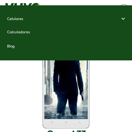
Celulares
Home
/
Celulares e Smartphones
/
Oppo A33
Calculadoras
Blog