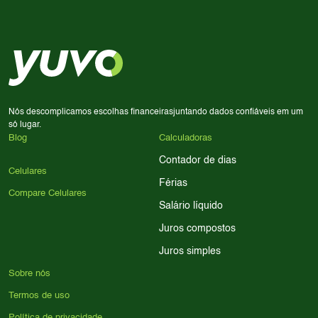
Use nossa ferramenta de comparação para tomar a melhor
Considere seu uso diário: se você tira muitas fotos,
decisão de compra.
priorize a qualidade da câmera; se usa muitos apps, foque
em memória RAM e armazenamento; para jogos,
processador e bateria são essenciais. Use nossos filtros
para encontrar o celular ideal.
Nós descomplicamos escolhas financeiras
juntando dados confiáveis em um
só lugar.
Blog
Calculadoras
Contador de dias
Celulares
Férias
Compare Celulares
Salário líquido
Juros compostos
Juros simples
Sobre nós
Termos de uso
Política de privacidade