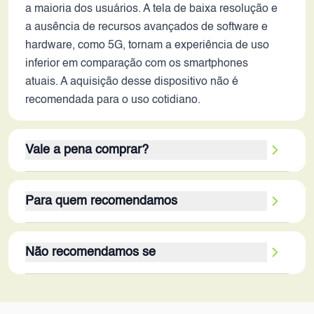
a maioria dos usuários. A tela de baixa resolução e
a ausência de recursos avançados de software e
hardware, como 5G, tornam a experiência de uso
inferior em comparação com os smartphones
atuais. A aquisição desse dispositivo não é
recomendada para o uso cotidiano.
Vale a pena comprar?
Em 2026, o Oppo A33 não representa uma boa
Para quem recomendamos
opção de compra. Apesar de sua leveza e tamanho
compacto, os pontos negativos superam os
O Oppo A33 poderia ser considerado, *talvez*, por
positivos. A performance limitada, a baixa qualidade
Não recomendamos se
colecionadores de smartphones antigos ou por
da tela e da câmera, a bateria com pouca
usuários que buscam um dispositivo secundário
autonomia e a ausência de 5G e outras tecnologias
O Oppo A33 não é recomendado para a maioria
com finalidade muito específica, como fazer ou
modernas o tornam obsoleto. Mesmo que o preço
dos usuários em 2026. Ele não atende às
receber ligações. No entanto, mesmo para essas
fosse extremamente baixo, a experiência de uso