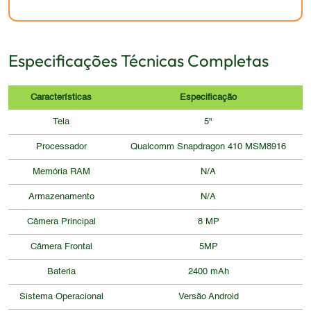
Especificações Técnicas Completas
Características
Especificação
Tela
5"
Processador
Qualcomm Snapdragon 410 MSM8916
Memória RAM
N/A
Armazenamento
N/A
Câmera Principal
8 MP
Câmera Frontal
5MP
Bateria
2400 mAh
Sistema Operacional
Versão Android