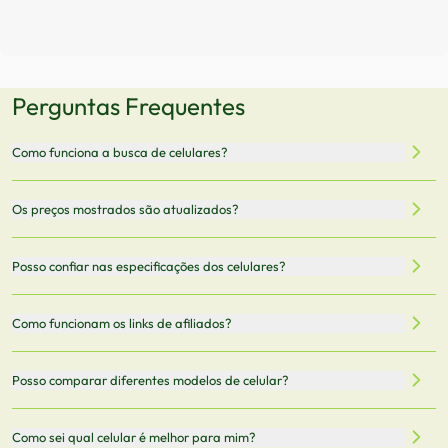
Perguntas Frequentes
Como funciona a busca de celulares?
Nossa plataforma permite que você busque e compare
Os preços mostrados são atualizados?
celulares de diferentes marcas e modelos. Você pode
filtrar por preço, características técnicas como
Sim, os preços são atualizados regularmente através de
Posso confiar nas especificações dos celulares?
armazenamento, memória RAM, bateria e conectividade
nossa integração com parceiros. No entanto,
5G.
recomendamos sempre verificar o preço final no site do
Todas as especificações técnicas são obtidas de fontes
Como funcionam os links de afiliados?
vendedor antes de finalizar sua compra.
oficiais dos fabricantes e verificadas pela nossa equipe.
Mantemos nosso banco de dados atualizado com as
Quando você clica em "Onde Comprar", pode ser
Posso comparar diferentes modelos de celular?
informações mais recentes de cada modelo.
redirecionado para lojas parceiras. Ao fazer uma compra
através desses links, podemos receber uma pequena
Sim! Você pode selecionar até 3 celulares para comparar
Como sei qual celular é melhor para mim?
comissão sem custo adicional para você.