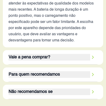
atender às expectativas de qualidade dos modelos
mais recentes. A bateria de longa duração é um
ponto positivo, mas o carregamento não
especificado pode ser um fator limitante. A escolha
por este aparelho depende das prioridades do
usuário, que deve avaliar as vantagens e
desvantagens para tomar uma decisão.
Vale a pena comprar?
A decisão de adquirir o Oppo A3 Pro (India) em
Para quem recomendamos
2026 depende das necessidades do usuário. Se a
prioridade for autonomia, boa capacidade de
O Oppo A3 Pro (India) em 2026 é mais indicado
armazenamento e tela fluida, o aparelho ainda
Não recomendamos se
para usuários que buscam um smartphone para
pode ser uma opção. Os pontos fortes são a bateria
tarefas cotidianas, como navegação na internet,
de 5100 mAh, o armazenamento interno de 256GB
O Oppo A3 Pro (India) em 2026 não é recomendado
redes sociais, consumo de conteúdo multimídia e