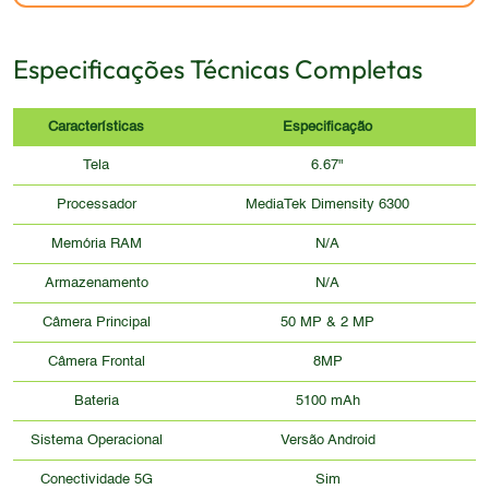
Especificações Técnicas Completas
Características
Especificação
Tela
6.67"
Processador
MediaTek Dimensity 6300
Memória RAM
N/A
Armazenamento
N/A
Câmera Principal
50 MP & 2 MP
Câmera Frontal
8MP
Bateria
5100 mAh
Sistema Operacional
Versão Android
Conectividade 5G
Sim