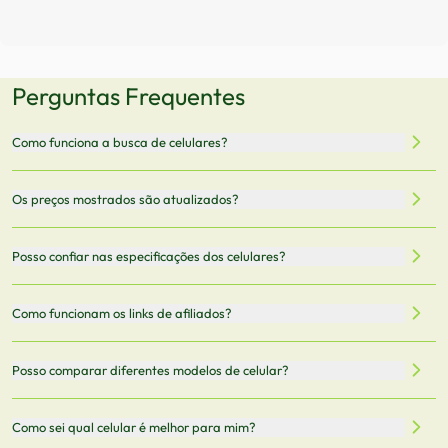
Perguntas Frequentes
Como funciona a busca de celulares?
Nossa plataforma permite que você busque e compare
Os preços mostrados são atualizados?
celulares de diferentes marcas e modelos. Você pode
filtrar por preço, características técnicas como
Sim, os preços são atualizados regularmente através de
Posso confiar nas especificações dos celulares?
armazenamento, memória RAM, bateria e conectividade
nossa integração com parceiros. No entanto,
5G.
recomendamos sempre verificar o preço final no site do
Todas as especificações técnicas são obtidas de fontes
Como funcionam os links de afiliados?
vendedor antes de finalizar sua compra.
oficiais dos fabricantes e verificadas pela nossa equipe.
Mantemos nosso banco de dados atualizado com as
Quando você clica em "Onde Comprar", pode ser
Posso comparar diferentes modelos de celular?
informações mais recentes de cada modelo.
redirecionado para lojas parceiras. Ao fazer uma compra
através desses links, podemos receber uma pequena
Sim! Você pode selecionar até 3 celulares para comparar
Como sei qual celular é melhor para mim?
comissão sem custo adicional para você.
lado a lado suas especificações, preços e características.