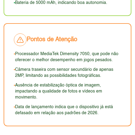
no dia a dia. A ausência de detalhes sobre a
Bateria de 5000 mAh, indicando boa autonomia.
proteção da tela pode gerar desconfiança em
relação à durabilidade.
Pontos de Atenção
Processador MediaTek Dimensity 7050, que pode não
oferecer o melhor desempenho em jogos pesados.
Câmera traseira com sensor secundário de apenas
2MP, limitando as possibilidades fotográficas.
Ausência de estabilização óptica de imagem,
impactando a qualidade de fotos e vídeos em
movimento.
Data de lançamento indica que o dispositivo já está
defasado em relação aos padrões de 2026.