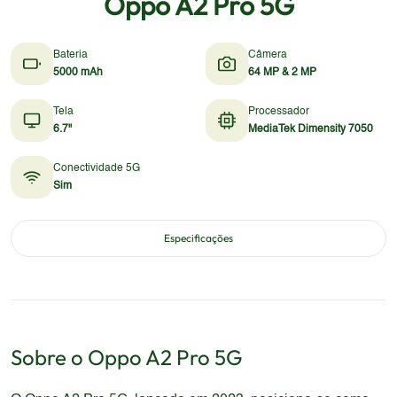
Oppo A2 Pro 5G
Bateria
Câmera
5000 mAh
64 MP & 2 MP
Tela
Processador
6.7"
MediaTek Dimensity 7050
Conectividade 5G
Sim
Especificações
Sobre o
Oppo
A2 Pro 5G