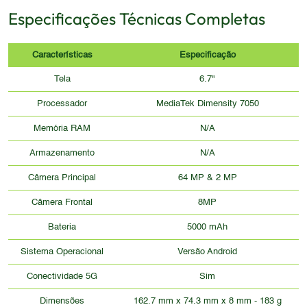
Especificações Técnicas Completas
Características
Especificação
Tela
6.7"
Processador
MediaTek Dimensity 7050
Memória RAM
N/A
Armazenamento
N/A
Câmera Principal
64 MP & 2 MP
Câmera Frontal
8MP
Bateria
5000 mAh
Sistema Operacional
Versão Android
Conectividade 5G
Sim
Dimensões
162.7 mm x 74.3 mm x 8 mm - 183 g