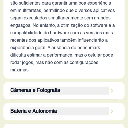
são suficientes para garantir uma boa experiência
em multitarefas, permitindo que diversos aplicativos
sejam executados simultaneamente sem grandes
engasgos. No entanto, a otimização do software e a
compatibilidade do hardware com as versões mais
recentes dos aplicativos também influenciarão a
experiência geral. A ausência de benchmark
dificulta estimar a performance, mas o celular pode
rodar jogos, mas não com as configurações
máximas.
Câmeras e Fotografia
A câmera traseira de 64MP provavelmente
Bateria e Autonomia
produzirá fotos de boa qualidade em condições
ideais de iluminação. No entanto, a ausência de
A bateria de 5000 mAh é uma capacidade
estabilização óptica de imagem (OIS) pode resultar