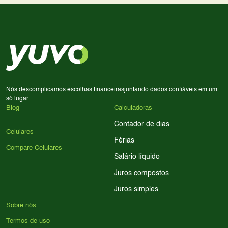
Use nossa ferramenta de comparação para tomar a melhor
Considere seu uso diário: se você tira muitas fotos,
decisão de compra.
priorize a qualidade da câmera; se usa muitos apps, foque
em memória RAM e armazenamento; para jogos,
processador e bateria são essenciais. Use nossos filtros
para encontrar o celular ideal.
Nós descomplicamos escolhas financeiras
juntando dados confiáveis em um
só lugar.
Blog
Calculadoras
Contador de dias
Celulares
Férias
Compare Celulares
Salário líquido
Juros compostos
Juros simples
Sobre nós
Termos de uso