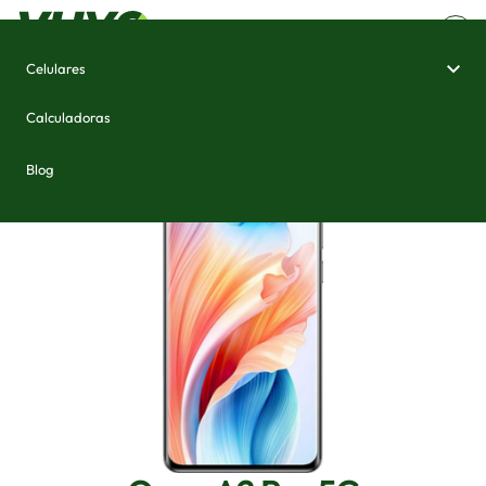
Celulares
Home
/
Celulares e Smartphones
/
Oppo A2 Pro 5G
Calculadoras
Blog