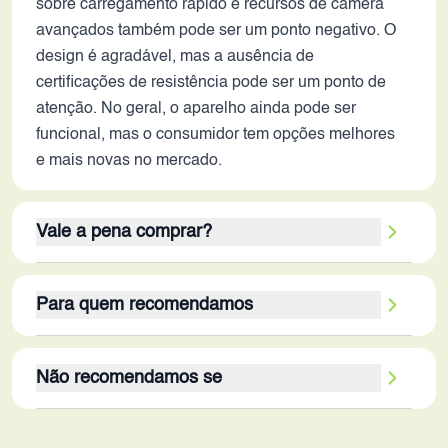
sobre carregamento rápido e recursos de câmera
avançados também pode ser um ponto negativo. O
design é agradável, mas a ausência de
certificações de resistência pode ser um ponto de
atenção. No geral, o aparelho ainda pode ser
funcional, mas o consumidor tem opções melhores
e mais novas no mercado.
Vale a pena comprar?
Avaliando as especificações do Oppo A2 Pro 5G
Para quem recomendamos
em 2026, ele ainda pode ser uma opção viável para
usuários com necessidades básicas, mas com
O Oppo A2 Pro 5G em 2026 é mais adequado para
ressalvas. Os pontos fortes são a tela AMOLED de
Não recomendamos se
usuários que buscam um smartphone com bom
120Hz, o amplo armazenamento interno e a bateria
custo-benefício e priorizam tela de qualidade e
de longa duração. No entanto, a performance do
O Oppo A2 Pro 5G em 2026 não é recomendado
bateria duradoura. É uma boa opção para quem
processador e as capacidades da câmera podem