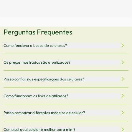
Perguntas Frequentes
Como funciona a busca de celulares?
Nossa plataforma permite que você busque e compare
Os preços mostrados são atualizados?
celulares de diferentes marcas e modelos. Você pode
filtrar por preço, características técnicas como
Sim, os preços são atualizados regularmente através de
Posso confiar nas especificações dos celulares?
armazenamento, memória RAM, bateria e conectividade
nossa integração com parceiros. No entanto,
5G.
recomendamos sempre verificar o preço final no site do
Todas as especificações técnicas são obtidas de fontes
Como funcionam os links de afiliados?
vendedor antes de finalizar sua compra.
oficiais dos fabricantes e verificadas pela nossa equipe.
Mantemos nosso banco de dados atualizado com as
Quando você clica em "Onde Comprar", pode ser
Posso comparar diferentes modelos de celular?
informações mais recentes de cada modelo.
redirecionado para lojas parceiras. Ao fazer uma compra
através desses links, podemos receber uma pequena
Sim! Você pode selecionar até 3 celulares para comparar
Como sei qual celular é melhor para mim?
comissão sem custo adicional para você.