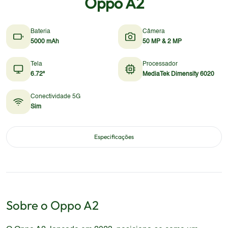
Oppo A2
Bateria
Câmera
5000 mAh
50 MP & 2 MP
Tela
Processador
6.72"
MediaTek Dimensity 6020
Conectividade 5G
Sim
Especificações
Sobre o
Oppo
A2