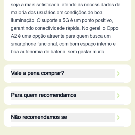
seja a mais sofisticada, atende às necessidades da
maioria dos usuários em condições de boa
iluminação. O suporte a 5G é um ponto positivo,
garantindo conectividade rápida. No geral, o Oppo
A2 é uma opção atraente para quem busca um
smartphone funcional, com bom espaço interno e
boa autonomia de bateria, sem gastar muito.
Vale a pena comprar?
Em 2026, o Oppo A2 ainda pode ser considerado
Para quem recomendamos
uma opção com bom custo-benefício,
especialmente para quem prioriza o
O Oppo A2 é mais adequado para usuários que
armazenamento interno e a bateria de longa
Não recomendamos se
buscam um smartphone para tarefas básicas, como
duração. Seus pontos fortes incluem a generosa
navegação na web, redes sociais, consumo de
capacidade de armazenamento de 512GB, que
O Oppo A2 não é recomendado para usuários que
mídia e comunicação. É ideal para quem precisa de