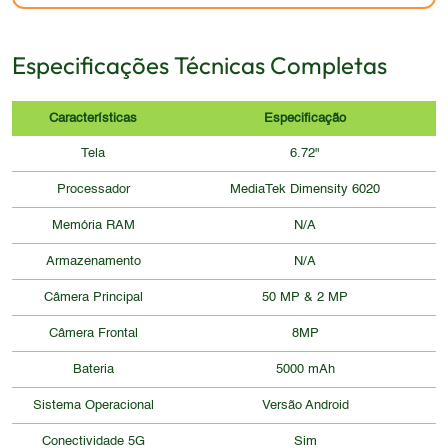
Especificações Técnicas Completas
Características
Especificação
Tela
6.72"
Processador
MediaTek Dimensity 6020
Memória RAM
N/A
Armazenamento
N/A
Câmera Principal
50 MP & 2 MP
Câmera Frontal
8MP
Bateria
5000 mAh
Sistema Operacional
Versão Android
Conectividade 5G
Sim