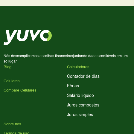
lado a lado suas especificações, preços e características.
Use nossa ferramenta de comparação para tomar a melhor
Considere seu uso diário: se você tira muitas fotos,
decisão de compra.
priorize a qualidade da câmera; se usa muitos apps, foque
em memória RAM e armazenamento; para jogos,
processador e bateria são essenciais. Use nossos filtros
para encontrar o celular ideal.
Nós descomplicamos escolhas financeiras
juntando dados confiáveis em um
só lugar.
Blog
Calculadoras
Contador de dias
Celulares
Férias
Compare Celulares
Salário líquido
Juros compostos
Juros simples
Sobre nós
Termos de uso