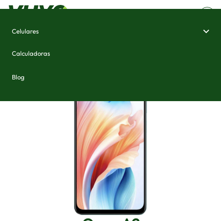
Celulares
Home
/
Celulares e Smartphones
/
Oppo A2
Calculadoras
Blog