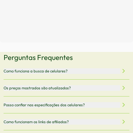
Perguntas Frequentes
Como funciona a busca de celulares?
Nossa plataforma permite que você busque e compare
Os preços mostrados são atualizados?
celulares de diferentes marcas e modelos. Você pode
filtrar por preço, características técnicas como
Sim, os preços são atualizados regularmente através de
Posso confiar nas especificações dos celulares?
armazenamento, memória RAM, bateria e conectividade
nossa integração com parceiros. No entanto,
5G.
recomendamos sempre verificar o preço final no site do
Todas as especificações técnicas são obtidas de fontes
Como funcionam os links de afiliados?
vendedor antes de finalizar sua compra.
oficiais dos fabricantes e verificadas pela nossa equipe.