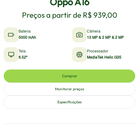
Oppo A16
Preços a partir de
R$ 939,00
Bateria
Câmera
5000 mAh
13 MP & 2 MP & 2 MP
Tela
Processador
6.52"
MediaTek Helio G35
Comprar
Monitorar preços
Especificações