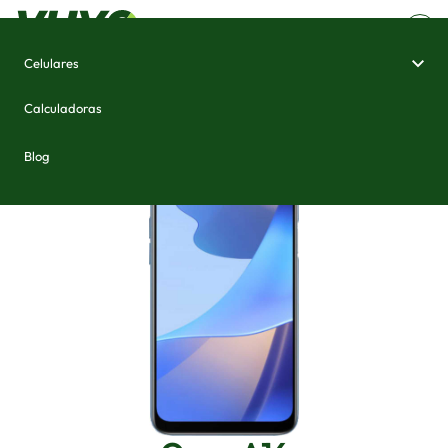
Celulares
Home
/
Celulares e Smartphones
/
Oppo A16
Calculadoras
Blog