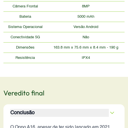
Câmera Frontal
8MP
Bateria
5000 mAh
Sistema Operacional
Versão Android
Conectividade 5G
Não
Dimensões
163.8 mm x 75.6 mm x 8.4 mm - 190 g
Resistência
IPX4
Veredito final
Conclusão
O Oppo A16, apesar de ter sido lançado em 2021,