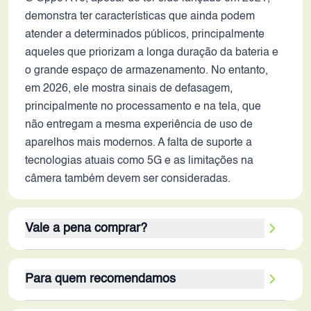
demonstra ter características que ainda podem
atender a determinados públicos, principalmente
aqueles que priorizam a longa duração da bateria e
o grande espaço de armazenamento. No entanto,
em 2026, ele mostra sinais de defasagem,
principalmente no processamento e na tela, que
não entregam a mesma experiência de uso de
aparelhos mais modernos. A falta de suporte a
tecnologias atuais como 5G e as limitações na
câmera também devem ser consideradas.
Vale a pena comprar?
A decisão de comprar o Oppo A16 em 2026
Para quem recomendamos
dependerá das prioridades do usuário. Se o foco for
em autonomia de bateria e armazenamento, e o uso