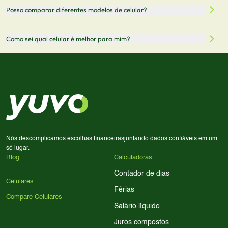
Mantemos nosso banco de dados atualizado com as
Quando você clica em "Onde Comprar", pode ser
Posso comparar diferentes modelos de celular?
informações mais recentes de cada modelo.
redirecionado para lojas parceiras. Ao fazer uma compra
através desses links, podemos receber uma pequena
Sim! Você pode selecionar até 3 celulares para comparar
Como sei qual celular é melhor para mim?
comissão sem custo adicional para você.
lado a lado suas especificações, preços e características.
Use nossa ferramenta de comparação para tomar a melhor
Considere seu uso diário: se você tira muitas fotos,
decisão de compra.
priorize a qualidade da câmera; se usa muitos apps, foque
em memória RAM e armazenamento; para jogos,
processador e bateria são essenciais. Use nossos filtros
para encontrar o celular ideal.
Nós descomplicamos escolhas financeiras
juntando dados confiáveis em um
só lugar.
Blog
Calculadoras
Contador de dias
Celulares
Férias
Compare Celulares
Salário líquido
Juros compostos