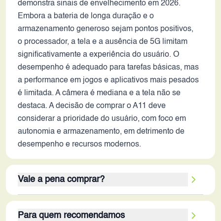
demonstra sinais de envelhecimento em 2026.
Embora a bateria de longa duração e o
armazenamento generoso sejam pontos positivos,
o processador, a tela e a ausência de 5G limitam
significativamente a experiência do usuário. O
desempenho é adequado para tarefas básicas, mas
a performance em jogos e aplicativos mais pesados
​​é limitada. A câmera é mediana e a tela não se
destaca. A decisão de comprar o A11 deve
considerar a prioridade do usuário, com foco em
autonomia e armazenamento, em detrimento de
desempenho e recursos modernos.
Vale a pena comprar?
O Oppo A11, em 2026, não é uma opção que 'vale a
Para quem recomendamos
pena' para a maioria dos consumidores. Apesar da