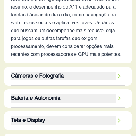
resumo, o desempenho do A11 é adequado para
tarefas básicas do dia a dia, como navegação na
web, redes sociais e aplicativos leves. Usuários
que buscam um desempenho mais robusto, seja
para jogos ou outras tarefas que exigem
processamento, devem considerar opções mais
recentes com processadores e GPU mais potentes.
Câmeras e Fotografia
A configuração de câmera quádrupla traseira do
Bateria e Autonomia
Oppo A11 oferece variedade, mas a qualidade geral
da imagem é limitada pelas especificações de
A bateria de 5000 mAh é um ponto forte do Oppo
2019. Os sensores de 12MP, 8MP e dois de 2MP
Tela e Display
A11, proporcionando uma excelente autonomia
provavelmente produzirão fotos com boa qualidade
para o uso diário. Em 2026, essa capacidade ainda
em condições ideais de luz, mas podem ter