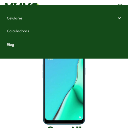
Celulares
Home
/
Celulares e Smartphones
/
Oppo A11
Calculadoras
Blog