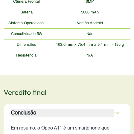
Câmera Frontal
8MP
Bateria
5000 mAh
Sistema Operacional
Versão Android
Conectividade 5G
Não
Dimensões
163.6 mm x 75.4 mm x 9.1 mm - 195 g
Resistência
N/A
Veredito final
Conclusão
Em resumo, o Oppo A11 é um smartphone que