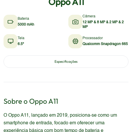
Oppo A11
Câmera
Bateria
12 MP & 8 MP & 2 MP & 2
5000 mAh
MP
Tela
Processador
6.5"
Qualcomm Snapdragon 665
Especificações
Sobre o
Oppo
A11
O Oppo A11, lançado em 2019, posiciona-se como um
smartphone de entrada, focado em oferecer uma
experiência básica com bom tempo de bateria e