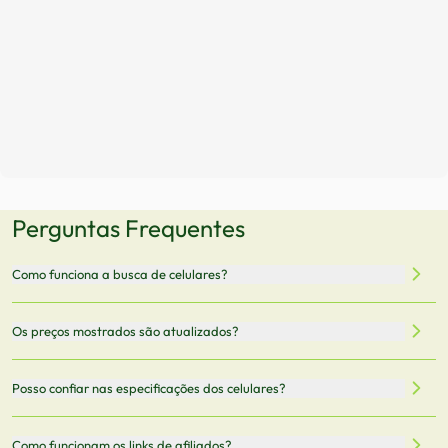
Perguntas Frequentes
Como funciona a busca de celulares?
Nossa plataforma permite que você busque e compare
Os preços mostrados são atualizados?
celulares de diferentes marcas e modelos. Você pode
filtrar por preço, características técnicas como
Sim, os preços são atualizados regularmente através de
Posso confiar nas especificações dos celulares?
armazenamento, memória RAM, bateria e conectividade
nossa integração com parceiros. No entanto,
5G.
recomendamos sempre verificar o preço final no site do
Todas as especificações técnicas são obtidas de fontes
Como funcionam os links de afiliados?