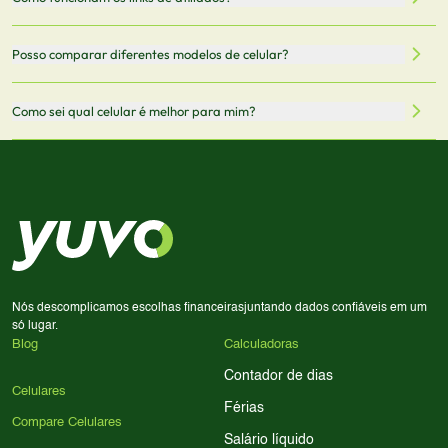
vendedor antes de finalizar sua compra.
oficiais dos fabricantes e verificadas pela nossa equipe.
Mantemos nosso banco de dados atualizado com as
Quando você clica em "Onde Comprar", pode ser
Posso comparar diferentes modelos de celular?
informações mais recentes de cada modelo.
redirecionado para lojas parceiras. Ao fazer uma compra
através desses links, podemos receber uma pequena
Sim! Você pode selecionar até 3 celulares para comparar
Como sei qual celular é melhor para mim?
comissão sem custo adicional para você.
lado a lado suas especificações, preços e características.
Use nossa ferramenta de comparação para tomar a melhor
Considere seu uso diário: se você tira muitas fotos,
decisão de compra.
priorize a qualidade da câmera; se usa muitos apps, foque
em memória RAM e armazenamento; para jogos,
processador e bateria são essenciais. Use nossos filtros
para encontrar o celular ideal.
Nós descomplicamos escolhas financeiras
juntando dados confiáveis em um
só lugar.
Blog
Calculadoras
Contador de dias
Celulares
Férias
Compare Celulares
Salário líquido