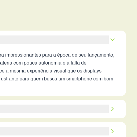
ra impressionantes para a época de seu lançamento,
ateria com pouca autonomia e a falta de
ece a mesma experiência visual que os displays
 frustrante para quem busca um smartphone com bom
lho em seu tempo, suas especificações estão muito
a e a ausência de recursos modernos como 5G e telas