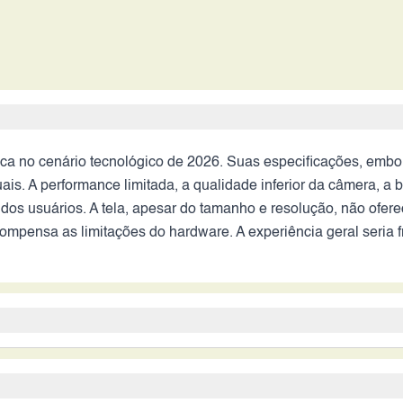
a no cenário tecnológico de 2026. Suas especificações, embo
. A performance limitada, a qualidade inferior da câmera, a b
dos usuários. A tela, apesar do tamanho e resolução, não ofer
mpensa as limitações do hardware. A experiência geral seria
ia dos consumidores em 2026. Apesar de ter sido um bom apare
ateria limitada, o desempenho defasado, a câmera ultrapassad