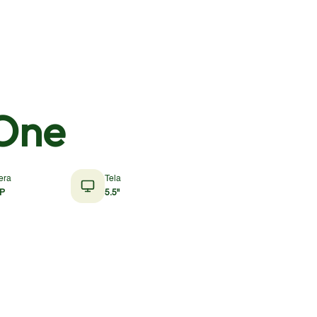
One
era
Tela
P
5.5"