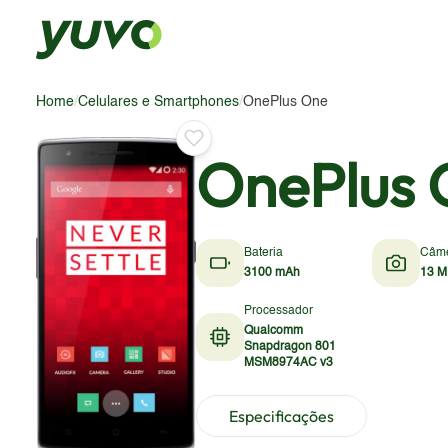
Home
/
Celulares e Smartphones
/
OnePlus One
OnePlus 
Bateria
Câm
3100 mAh
13 M
Processador
Qualcomm
Snapdragon 801
MSM8974AC v3
Especificações