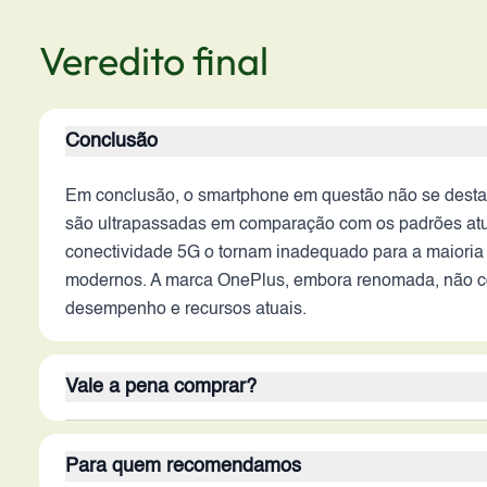
Veredito final
Conclusão
Em conclusão, o smartphone em questão não se destac
são ultrapassadas em comparação com os padrões atuais
conectividade 5G o tornam inadequado para a maioria 
modernos. A marca OnePlus, embora renomada, não co
desempenho e recursos atuais.
Vale a pena comprar?
Este smartphone não vale a pena para a grande maior
Para quem recomendamos
abaixo do que se espera de um smartphone atual. A b