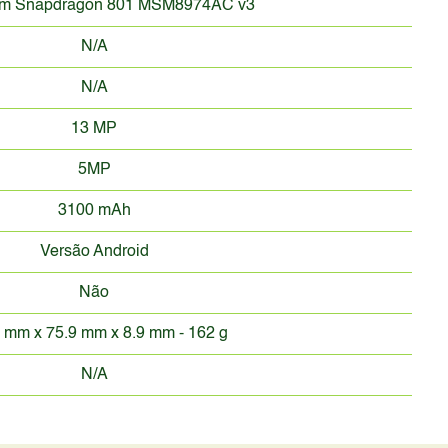
m Snapdragon 801 MSM8974AC v3
N/A
N/A
13 MP
5MP
3100 mAh
Versão Android
Não
 mm x 75.9 mm x 8.9 mm - 162 g
N/A