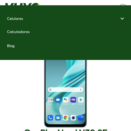
Celulares
Home
/
Celulares e Smartphones
/
OnePlus Nord N30 SE
Calculadoras
Blog