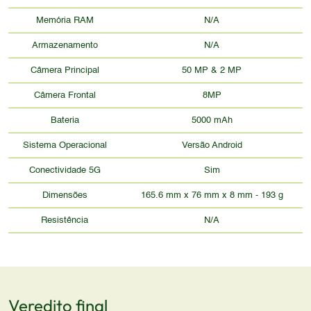
Memória RAM
N/A
Armazenamento
N/A
Câmera Principal
50 MP & 2 MP
Câmera Frontal
8MP
Bateria
5000 mAh
Sistema Operacional
Versão Android
Conectividade 5G
Sim
Dimensões
165.6 mm x 76 mm x 8 mm - 193 g
Resistência
N/A
Veredito final