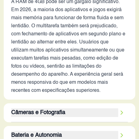
A RAM de 4GB pode ser um gargalo significativo.
Em 2026, a maioria dos aplicativos e jogos exigirá
mais memória para funcionar de forma fluida e sem
lentidão. O multitarefa também será prejudicado,
com fechamento de aplicativos em segundo plano e
lentidão ao alternar entre eles. Usuários que
utilizam muitos aplicativos simultaneamente ou que
executam tarefas mais pesadas, como edição de
fotos ou vídeos, sentirão as limitações do
desempenho do aparelho. A experiência geral será
menos responsiva do que em modelos mais
recentes com especificações superiores.
Câmeras e Fotografia
A configuração da câmera traseira, com um sensor
Bateria e Autonomia
principal de 50MP e um sensor secundário de 2MP,