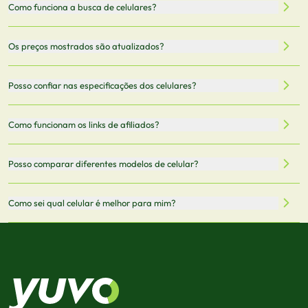
Como funciona a busca de celulares?
Nossa plataforma permite que você busque e compare
Os preços mostrados são atualizados?
celulares de diferentes marcas e modelos. Você pode
filtrar por preço, características técnicas como
Sim, os preços são atualizados regularmente através de
Posso confiar nas especificações dos celulares?
armazenamento, memória RAM, bateria e conectividade
nossa integração com parceiros. No entanto,
5G.
recomendamos sempre verificar o preço final no site do
Todas as especificações técnicas são obtidas de fontes
Como funcionam os links de afiliados?
vendedor antes de finalizar sua compra.
oficiais dos fabricantes e verificadas pela nossa equipe.
Mantemos nosso banco de dados atualizado com as
Quando você clica em "Onde Comprar", pode ser
Posso comparar diferentes modelos de celular?
informações mais recentes de cada modelo.
redirecionado para lojas parceiras. Ao fazer uma compra
através desses links, podemos receber uma pequena
Sim! Você pode selecionar até 3 celulares para comparar
Como sei qual celular é melhor para mim?
comissão sem custo adicional para você.
lado a lado suas especificações, preços e características.
Use nossa ferramenta de comparação para tomar a melhor
Considere seu uso diário: se você tira muitas fotos,
decisão de compra.
priorize a qualidade da câmera; se usa muitos apps, foque
em memória RAM e armazenamento; para jogos,
processador e bateria são essenciais. Use nossos filtros
para encontrar o celular ideal.