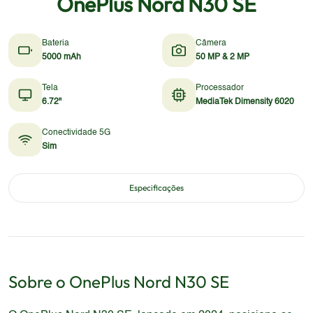
OnePlus Nord N30 SE
Bateria
Câmera
5000 mAh
50 MP & 2 MP
Tela
Processador
6.72"
MediaTek Dimensity 6020
Conectividade 5G
Sim
Especificações
Sobre o
OnePlus
Nord N30 SE