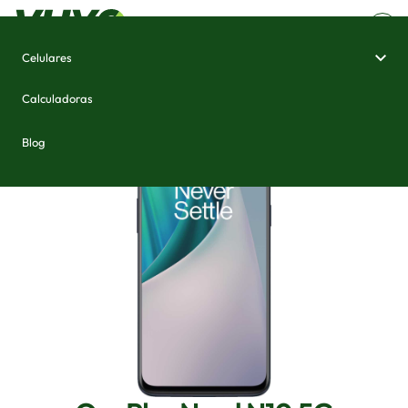
Celulares
Home
/
Celulares e Smartphones
/
OnePlus Nord N10 5G
Calculadoras
Blog