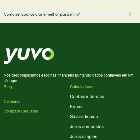
redirecionado para lojas parceiras. Ao fazer uma compra
através desses links, podemos receber uma pequena
Sim! Você pode selecionar até 3 celulares para comparar
Como sei qual celular é melhor para mim?
comissão sem custo adicional para você.
lado a lado suas especificações, preços e características.
Use nossa ferramenta de comparação para tomar a melhor
Considere seu uso diário: se você tira muitas fotos,
decisão de compra.
priorize a qualidade da câmera; se usa muitos apps, foque
em memória RAM e armazenamento; para jogos,
processador e bateria são essenciais. Use nossos filtros
para encontrar o celular ideal.
Nós descomplicamos escolhas financeiras
juntando dados confiáveis em um
só lugar.
Blog
Calculadoras
Contador de dias
Celulares
Férias
Compare Celulares
Salário líquido
Juros compostos
Juros simples