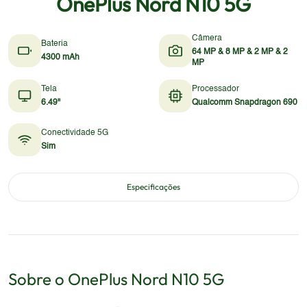
OnePlus Nord N10 5G
Câmera
Bateria
64 MP & 8 MP & 2 MP & 2
4300 mAh
MP
Tela
Processador
6.49"
Qualcomm Snapdragon 690
Conectividade 5G
Sim
Especificações
Sobre o
OnePlus
Nord N10 5G