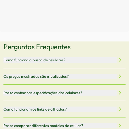
Perguntas Frequentes
Como funciona a busca de celulares?
Nossa plataforma permite que você busque e compare
Os preços mostrados são atualizados?
celulares de diferentes marcas e modelos. Você pode
filtrar por preço, características técnicas como
Sim, os preços são atualizados regularmente através de
Posso confiar nas especificações dos celulares?
armazenamento, memória RAM, bateria e conectividade
nossa integração com parceiros. No entanto,
5G.
recomendamos sempre verificar o preço final no site do
Todas as especificações técnicas são obtidas de fontes
Como funcionam os links de afiliados?
vendedor antes de finalizar sua compra.
oficiais dos fabricantes e verificadas pela nossa equipe.
Mantemos nosso banco de dados atualizado com as
Quando você clica em "Onde Comprar", pode ser
Posso comparar diferentes modelos de celular?
informações mais recentes de cada modelo.