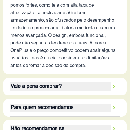
pontos fortes, como tela com alta taxa de
atualização, conectividade 5G e bom
armazenamento, são ofuscados pelo desempenho
limitado do processador, bateria modesta e câmera
menos avançada. O design, embora funcional,
pode não seguir as tendências atuais. A marca
OnePlus e o preço competitivo podem atrair alguns
usuários, mas é crucial considerar as limitações
antes de tomar a decisão de compra.
Vale a pena comprar?
O OnePlus Nord N10 5G pode valer a pena para
Para quem recomendamos
um público específico em 2026. Seus pontos fortes
incluem a tela de 90Hz, armazenamento interno
O público-alvo ideal para o OnePlus Nord N10 5G
generoso e a conectividade 5G, que ainda são
Não recomendamos se