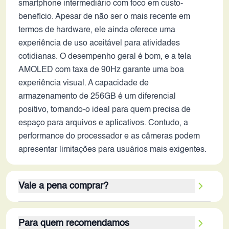
smartphone intermediário com foco em custo-
benefício. Apesar de não ser o mais recente em
termos de hardware, ele ainda oferece uma
experiência de uso aceitável para atividades
cotidianas. O desempenho geral é bom, e a tela
AMOLED com taxa de 90Hz garante uma boa
experiência visual. A capacidade de
armazenamento de 256GB é um diferencial
positivo, tornando-o ideal para quem precisa de
espaço para arquivos e aplicativos. Contudo, a
performance do processador e as câmeras podem
apresentar limitações para usuários mais exigentes.
Vale a pena comprar?
Considerando os critérios, o OnePlus Nord CE 5G
Para quem recomendamos
pode valer a pena para um público específico. Os