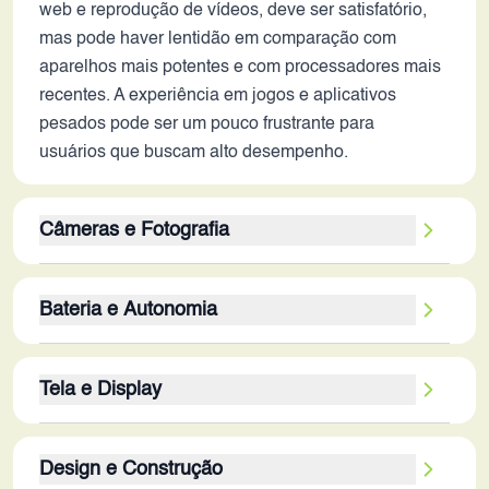
web e reprodução de vídeos, deve ser satisfatório,
mas pode haver lentidão em comparação com
aparelhos mais potentes e com processadores mais
recentes. A experiência em jogos e aplicativos
pesados pode ser um pouco frustrante para
usuários que buscam alto desempenho.
Câmeras e Fotografia
A configuração de câmera tripla (64MP + 8MP +
Bateria e Autonomia
2MP) oferece versatilidade, mas a ausência de
estabilização óptica de imagem (OIS) é uma
A bateria de 4500 mAh é de capacidade moderada
limitação importante. Em fotos com pouca luz ou
Tela e Display
para os padrões atuais, e pode ser suficiente para
vídeos em movimento, a qualidade pode ser
um dia de uso moderado. No entanto, usuários que
prejudicada pela falta de estabilização.
A tela AMOLED de 6.43 polegadas com resolução
utilizam o smartphone intensamente,
Design e Construção
de 1080 x 2400 pixels (Full HD+) oferece boa
principalmente com jogos ou navegação em redes
A câmera principal de 64MP pode capturar fotos