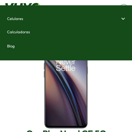
Celulares
Home
/
Celulares e Smartphones
/
OnePlus Nord CE 5G
Calculadoras
Blog