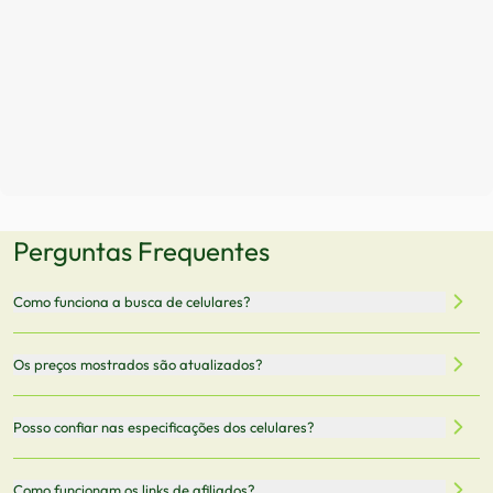
Perguntas Frequentes
Como funciona a busca de celulares?
Nossa plataforma permite que você busque e compare
Os preços mostrados são atualizados?
celulares de diferentes marcas e modelos. Você pode
filtrar por preço, características técnicas como
Sim, os preços são atualizados regularmente através de
Posso confiar nas especificações dos celulares?
armazenamento, memória RAM, bateria e conectividade
nossa integração com parceiros. No entanto,
5G.
recomendamos sempre verificar o preço final no site do
Todas as especificações técnicas são obtidas de fontes
Como funcionam os links de afiliados?