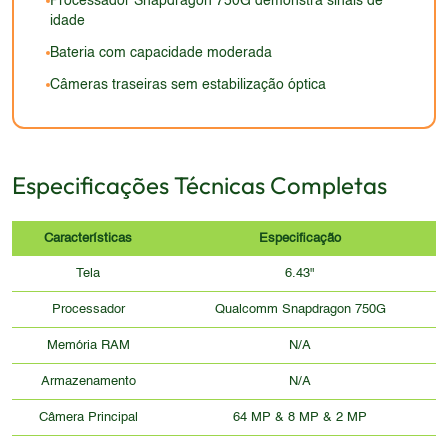
Processador Snapdragon 750G demonstra sinais de
idade
Bateria com capacidade moderada
Câmeras traseiras sem estabilização óptica
Especificações Técnicas Completas
Características
Especificação
Tela
6.43"
Processador
Qualcomm Snapdragon 750G
Memória RAM
N/A
Armazenamento
N/A
Câmera Principal
64 MP & 8 MP & 2 MP