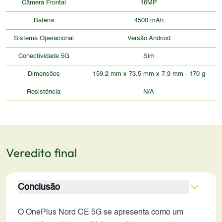
Câmera Frontal
16MP
Bateria
4500 mAh
Sistema Operacional
Versão Android
Conectividade 5G
Sim
Dimensões
159.2 mm x 73.5 mm x 7.9 mm - 170 g
Resistência
N/A
Veredito final
Conclusão
O OnePlus Nord CE 5G se apresenta como um