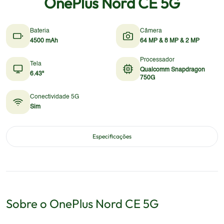
OnePlus Nord CE 5G
Bateria
Câmera
4500 mAh
64 MP & 8 MP & 2 MP
Processador
Tela
Qualcomm Snapdragon
6.43"
750G
Conectividade 5G
Sim
Especificações
Sobre o
OnePlus
Nord CE 5G