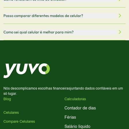
vendedor antes de finalizar sua compra.
oficiais dos fabricantes e verificadas pela nossa equipe.
Mantemos nosso banco de dados atualizado com as
Quando você clica em "Onde Comprar", pode ser
Posso comparar diferentes modelos de celular?
informações mais recentes de cada modelo.
redirecionado para lojas parceiras. Ao fazer uma compra
através desses links, podemos receber uma pequena
Sim! Você pode selecionar até 3 celulares para comparar
Como sei qual celular é melhor para mim?
comissão sem custo adicional para você.
lado a lado suas especificações, preços e características.
Use nossa ferramenta de comparação para tomar a melhor
Considere seu uso diário: se você tira muitas fotos,
decisão de compra.
priorize a qualidade da câmera; se usa muitos apps, foque
em memória RAM e armazenamento; para jogos,
processador e bateria são essenciais. Use nossos filtros
para encontrar o celular ideal.
Nós descomplicamos escolhas financeiras
juntando dados confiáveis em um
só lugar.
Blog
Calculadoras
Contador de dias
Celulares
Férias
Compare Celulares
Salário líquido