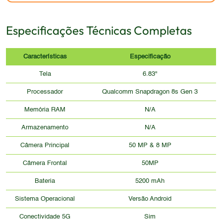
Especificações Técnicas Completas
Características
Especificação
Tela
6.83"
Processador
Qualcomm Snapdragon 8s Gen 3
Memória RAM
N/A
Armazenamento
N/A
Câmera Principal
50 MP & 8 MP
Câmera Frontal
50MP
Bateria
5200 mAh
Sistema Operacional
Versão Android
Conectividade 5G
Sim