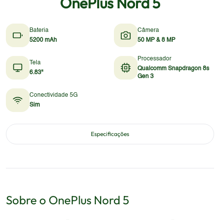
OnePlus Nord 5
Bateria
Câmera
5200 mAh
50 MP & 8 MP
Processador
Tela
Qualcomm Snapdragon 8s
6.83"
Gen 3
Conectividade 5G
Sim
Especificações
Sobre o
OnePlus
Nord 5