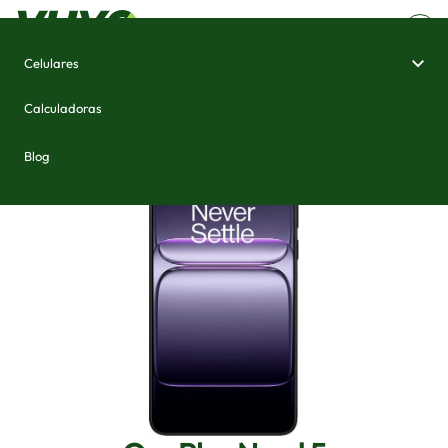
Celulares
Home
/
Celulares e Smartphones
/
OnePlus Nord 5
Calculadoras
Blog