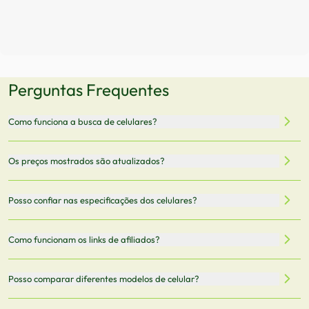
Perguntas Frequentes
Como funciona a busca de celulares?
Nossa plataforma permite que você busque e compare
Os preços mostrados são atualizados?
celulares de diferentes marcas e modelos. Você pode
filtrar por preço, características técnicas como
Sim, os preços são atualizados regularmente através de
Posso confiar nas especificações dos celulares?
armazenamento, memória RAM, bateria e conectividade
nossa integração com parceiros. No entanto,
5G.
recomendamos sempre verificar o preço final no site do
Todas as especificações técnicas são obtidas de fontes
Como funcionam os links de afiliados?
vendedor antes de finalizar sua compra.
oficiais dos fabricantes e verificadas pela nossa equipe.
Mantemos nosso banco de dados atualizado com as
Quando você clica em "Onde Comprar", pode ser
Posso comparar diferentes modelos de celular?
informações mais recentes de cada modelo.
redirecionado para lojas parceiras. Ao fazer uma compra
através desses links, podemos receber uma pequena