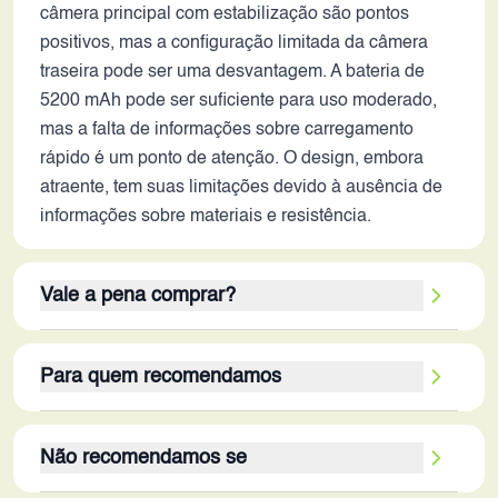
câmera principal com estabilização são pontos
positivos, mas a configuração limitada da câmera
traseira pode ser uma desvantagem. A bateria de
5200 mAh pode ser suficiente para uso moderado,
mas a falta de informações sobre carregamento
rápido é um ponto de atenção. O design, embora
atraente, tem suas limitações devido à ausência de
informações sobre materiais e resistência.
Vale a pena comprar?
O OnePlus Nord 5 ainda é uma opção interessante
Para quem recomendamos
em 2026, especialmente para quem prioriza
desempenho e qualidade de tela. Os pontos fortes,
O OnePlus Nord 5 é ideal para consumidores que
como processador, RAM, armazenamento e tela, o
Não recomendamos se
buscam um smartphone com bom desempenho,
tornam atrativo para gamers e usuários que
tela de qualidade e armazenamento generoso, sem
consomem muito conteúdo multimídia. A câmera