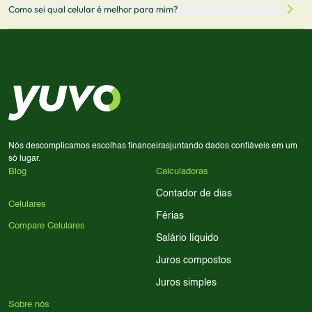
Sim! Você pode selecionar até 3 celulares para comparar
Como sei qual celular é melhor para mim?
comissão sem custo adicional para você.
lado a lado suas especificações, preços e características.
Use nossa ferramenta de comparação para tomar a melhor
Considere seu uso diário: se você tira muitas fotos,
decisão de compra.
priorize a qualidade da câmera; se usa muitos apps, foque
em memória RAM e armazenamento; para jogos,
processador e bateria são essenciais. Use nossos filtros
para encontrar o celular ideal.
Nós descomplicamos escolhas financeiras
juntando dados confiáveis em um
só lugar.
Blog
Calculadoras
Contador de dias
Celulares
Férias
Compare Celulares
Salário líquido
Juros compostos
Juros simples
Sobre nós