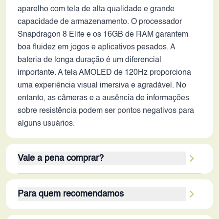
aparelho com tela de alta qualidade e grande
capacidade de armazenamento. O processador
Snapdragon 8 Elite e os 16GB de RAM garantem
boa fluidez em jogos e aplicativos pesados. A
bateria de longa duração é um diferencial
importante. A tela AMOLED de 120Hz proporciona
uma experiência visual imersiva e agradável. No
entanto, as câmeras e a ausência de informações
sobre resistência podem ser pontos negativos para
alguns usuários.
Vale a pena comprar?
O OnePlus Ace 5 Pro, mesmo lançado em 2024,
Para quem recomendamos
ainda pode ser uma boa opção em 2026,
dependendo do preço em relação aos