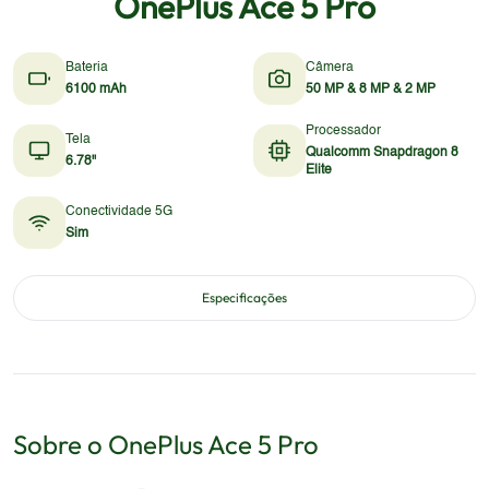
OnePlus Ace 5 Pro
Bateria
Câmera
6100 mAh
50 MP & 8 MP & 2 MP
Processador
Tela
Qualcomm Snapdragon 8
6.78"
Elite
Conectividade 5G
Sim
Especificações
Sobre o
OnePlus
Ace 5 Pro