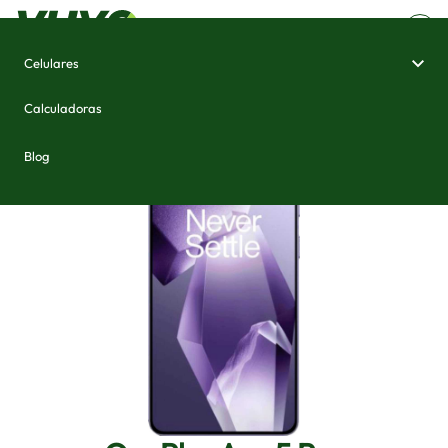
Celulares
Home
/
Celulares e Smartphones
/
OnePlus Ace 5 Pro
Calculadoras
Blog