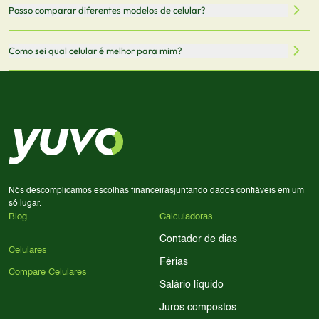
Quando você clica em "Onde Comprar", pode ser
Posso comparar diferentes modelos de celular?
informações mais recentes de cada modelo.
redirecionado para lojas parceiras. Ao fazer uma compra
através desses links, podemos receber uma pequena
Sim! Você pode selecionar até 3 celulares para comparar
Como sei qual celular é melhor para mim?
comissão sem custo adicional para você.
lado a lado suas especificações, preços e características.
Use nossa ferramenta de comparação para tomar a melhor
Considere seu uso diário: se você tira muitas fotos,
decisão de compra.
priorize a qualidade da câmera; se usa muitos apps, foque
em memória RAM e armazenamento; para jogos,
processador e bateria são essenciais. Use nossos filtros
para encontrar o celular ideal.
Nós descomplicamos escolhas financeiras
juntando dados confiáveis em um
só lugar.
Blog
Calculadoras
Contador de dias
Celulares
Férias
Compare Celulares
Salário líquido
Juros compostos