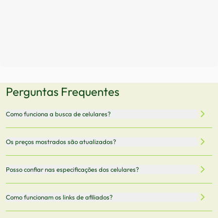
Perguntas Frequentes
Como funciona a busca de celulares?
Nossa plataforma permite que você busque e compare
Os preços mostrados são atualizados?
celulares de diferentes marcas e modelos. Você pode
filtrar por preço, características técnicas como
Sim, os preços são atualizados regularmente através de
Posso confiar nas especificações dos celulares?
armazenamento, memória RAM, bateria e conectividade
nossa integração com parceiros. No entanto,
5G.
recomendamos sempre verificar o preço final no site do
Todas as especificações técnicas são obtidas de fontes
Como funcionam os links de afiliados?
vendedor antes de finalizar sua compra.
oficiais dos fabricantes e verificadas pela nossa equipe.
Mantemos nosso banco de dados atualizado com as