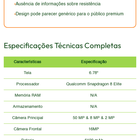
Ausência de informações sobre resistência
Design pode parecer genérico para o público premium
Especificações Técnicas Completas
Características
Especificação
Tela
6.78"
Processador
Qualcomm Snapdragon 8 Elite
Memória RAM
N/A
Armazenamento
N/A
Câmera Principal
50 MP & 8 MP & 2 MP
Câmera Frontal
16MP