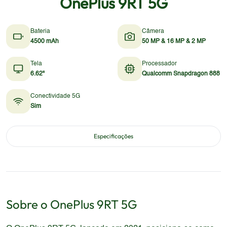
OnePlus 9RT 5G
Bateria
Câmera
4500 mAh
50 MP & 16 MP & 2 MP
Tela
Processador
6.62"
Qualcomm Snapdragon 888
Conectividade 5G
Sim
Especificações
Sobre o
OnePlus
9RT 5G