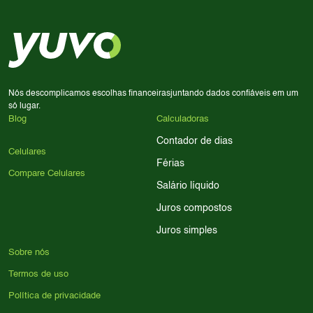
decisão de compra.
priorize a qualidade da câmera; se usa muitos apps, foque
em memória RAM e armazenamento; para jogos,
processador e bateria são essenciais. Use nossos filtros
para encontrar o celular ideal.
Nós descomplicamos escolhas financeiras
juntando dados confiáveis em um
só lugar.
Blog
Calculadoras
Contador de dias
Celulares
Férias
Compare Celulares
Salário líquido
Juros compostos
Juros simples
Sobre nós
Termos de uso
Política de privacidade