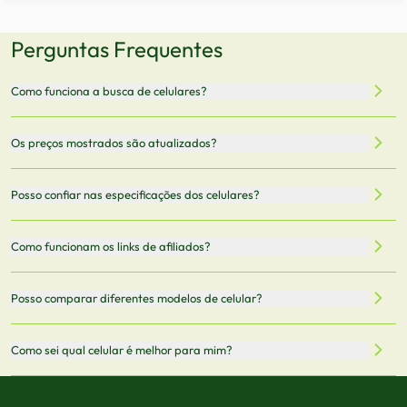
Perguntas Frequentes
Como funciona a busca de celulares?
Nossa plataforma permite que você busque e compare
Os preços mostrados são atualizados?
celulares de diferentes marcas e modelos. Você pode
filtrar por preço, características técnicas como
Sim, os preços são atualizados regularmente através de
Posso confiar nas especificações dos celulares?
armazenamento, memória RAM, bateria e conectividade
nossa integração com parceiros. No entanto,
5G.
recomendamos sempre verificar o preço final no site do
Todas as especificações técnicas são obtidas de fontes
Como funcionam os links de afiliados?
vendedor antes de finalizar sua compra.
oficiais dos fabricantes e verificadas pela nossa equipe.
Mantemos nosso banco de dados atualizado com as
Quando você clica em "Onde Comprar", pode ser
Posso comparar diferentes modelos de celular?
informações mais recentes de cada modelo.
redirecionado para lojas parceiras. Ao fazer uma compra
através desses links, podemos receber uma pequena
Sim! Você pode selecionar até 3 celulares para comparar
Como sei qual celular é melhor para mim?
comissão sem custo adicional para você.
lado a lado suas especificações, preços e características.
Use nossa ferramenta de comparação para tomar a melhor
Considere seu uso diário: se você tira muitas fotos,