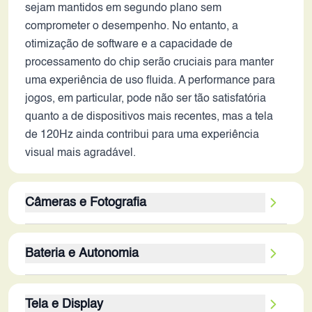
sejam mantidos em segundo plano sem
comprometer o desempenho. No entanto, a
otimização de software e a capacidade de
processamento do chip serão cruciais para manter
uma experiência de uso fluida. A performance para
jogos, em particular, pode não ser tão satisfatória
quanto a de dispositivos mais recentes, mas a tela
de 120Hz ainda contribui para uma experiência
visual mais agradável.
Câmeras e Fotografia
A configuração da câmera traseira, com um sensor
Bateria e Autonomia
principal de 50MP, uma ultrawide de 16MP e um
sensor secundário de 2MP, é um indicativo de
A capacidade da bateria de 4500 mAh é
capacidades fotográficas razoáveis. O sensor
Tela e Display
considerada moderada em 2026. A autonomia pode
principal pode capturar fotos com boa resolução e