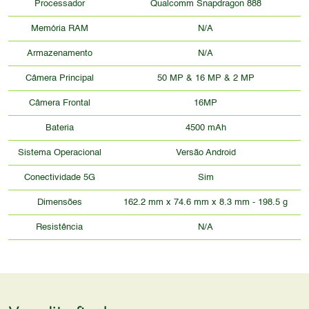
Processador
Qualcomm Snapdragon 888
Memória RAM
N/A
Armazenamento
N/A
Câmera Principal
50 MP & 16 MP & 2 MP
Câmera Frontal
16MP
Bateria
4500 mAh
Sistema Operacional
Versão Android
Conectividade 5G
Sim
Dimensões
162.2 mm x 74.6 mm x 8.3 mm - 198.5 g
Resistência
N/A