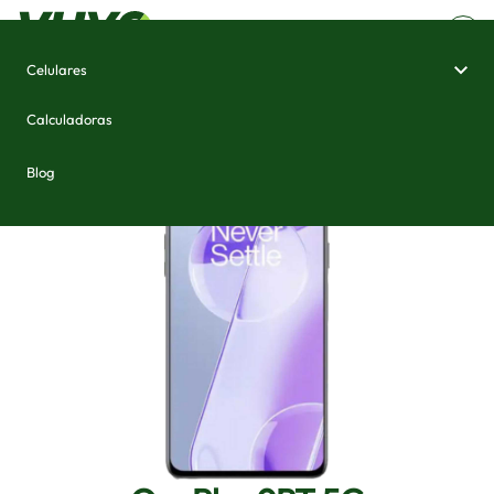
Celulares
Home
/
Celulares e Smartphones
/
OnePlus 9RT 5G
Calculadoras
Blog