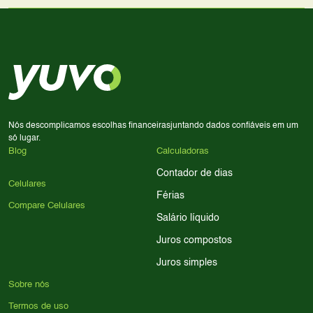
Use nossa ferramenta de comparação para tomar a melhor
Considere seu uso diário: se você tira muitas fotos,
decisão de compra.
priorize a qualidade da câmera; se usa muitos apps, foque
em memória RAM e armazenamento; para jogos,
processador e bateria são essenciais. Use nossos filtros
para encontrar o celular ideal.
Nós descomplicamos escolhas financeiras
juntando dados confiáveis em um
só lugar.
Blog
Calculadoras
Contador de dias
Celulares
Férias
Compare Celulares
Salário líquido
Juros compostos
Juros simples
Sobre nós
Termos de uso