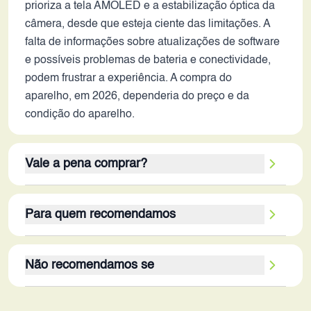
prioriza a tela AMOLED e a estabilização óptica da
câmera, desde que esteja ciente das limitações. A
falta de informações sobre atualizações de software
e possíveis problemas de bateria e conectividade,
podem frustrar a experiência. A compra do
aparelho, em 2026, dependeria do preço e da
condição do aparelho.
Vale a pena comprar?
Considerando os critérios de avaliação, este
Para quem recomendamos
smartphone não se destaca em nenhum aspecto
crucial para os padrões de 2026. A bateria, o
O público-alvo ideal para este smartphone em 2026
armazenamento, a câmera e a conectividade são
Não recomendamos se
seriam usuários com orçamento muito limitado, que
limitados. A tela AMOLED e a RAM de 6GB são os
precisam de um aparelho para tarefas básicas,
pontos fortes, mas não compensam as outras
Este smartphone não é recomendado para usuários
como ligações, mensagens e navegação na
deficiências. A experiência geral, especialmente em