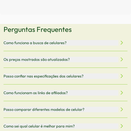
Perguntas Frequentes
Como funciona a busca de celulares?
Nossa plataforma permite que você busque e compare
Os preços mostrados são atualizados?
celulares de diferentes marcas e modelos. Você pode
filtrar por preço, características técnicas como
Sim, os preços são atualizados regularmente através de
Posso confiar nas especificações dos celulares?
armazenamento, memória RAM, bateria e conectividade
nossa integração com parceiros. No entanto,
5G.
recomendamos sempre verificar o preço final no site do
Todas as especificações técnicas são obtidas de fontes
Como funcionam os links de afiliados?
vendedor antes de finalizar sua compra.
oficiais dos fabricantes e verificadas pela nossa equipe.
Mantemos nosso banco de dados atualizado com as
Quando você clica em "Onde Comprar", pode ser
Posso comparar diferentes modelos de celular?
informações mais recentes de cada modelo.
redirecionado para lojas parceiras. Ao fazer uma compra
através desses links, podemos receber uma pequena
Sim! Você pode selecionar até 3 celulares para comparar
Como sei qual celular é melhor para mim?
comissão sem custo adicional para você.
lado a lado suas especificações, preços e características.