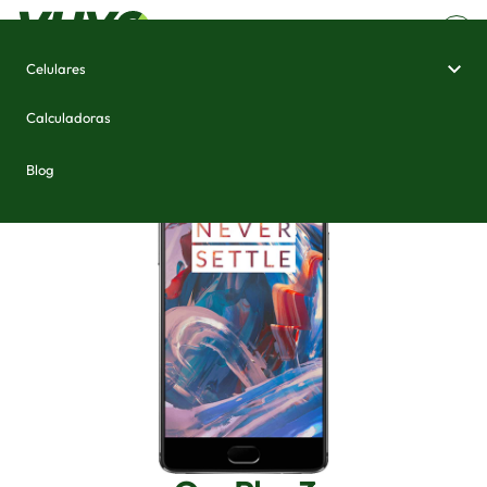
Celulares
Home
/
Celulares e Smartphones
/
OnePlus 3
Calculadoras
Blog