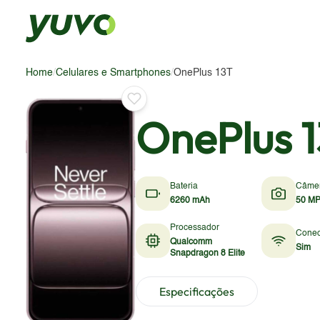
Home
/
Celulares e Smartphones
/
OnePlus 13T
OnePlus 
Bateria
Câme
6260 mAh
50 MP
Processador
Conec
Qualcomm
Sim
Snapdragon 8 Elite
Especificações