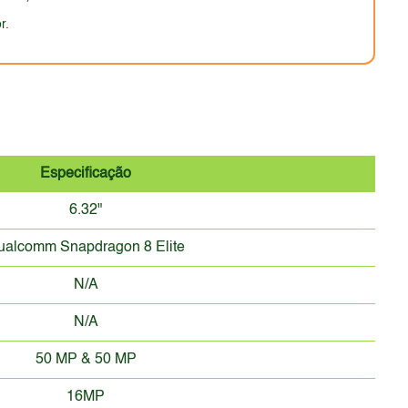
r.
Especificação
6.32"
ualcomm Snapdragon 8 Elite
N/A
N/A
50 MP & 50 MP
16MP