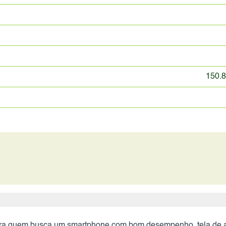
150.8
ra quem busca um smartphone com bom desempenho, tela de al