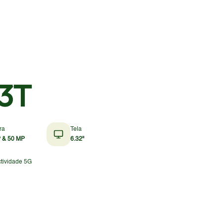
13T
ra
Tela
 & 50 MP
6.32"
tividade 5G