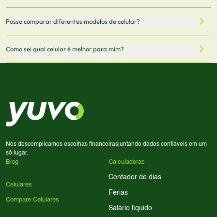
oficiais dos fabricantes e verificadas pela nossa equipe.
Mantemos nosso banco de dados atualizado com as
Quando você clica em "Onde Comprar", pode ser
Posso comparar diferentes modelos de celular?
informações mais recentes de cada modelo.
redirecionado para lojas parceiras. Ao fazer uma compra
através desses links, podemos receber uma pequena
Sim! Você pode selecionar até 3 celulares para comparar
Como sei qual celular é melhor para mim?
comissão sem custo adicional para você.
lado a lado suas especificações, preços e características.
Use nossa ferramenta de comparação para tomar a melhor
Considere seu uso diário: se você tira muitas fotos,
decisão de compra.
priorize a qualidade da câmera; se usa muitos apps, foque
em memória RAM e armazenamento; para jogos,
processador e bateria são essenciais. Use nossos filtros
para encontrar o celular ideal.
Nós descomplicamos escolhas financeiras
juntando dados confiáveis em um
só lugar.
Blog
Calculadoras
Contador de dias
Celulares
Férias
Compare Celulares
Salário líquido