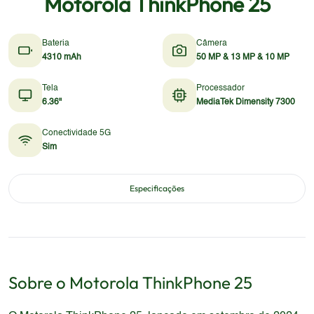
Motorola ThinkPhone 25
Bateria
Câmera
4310 mAh
50 MP & 13 MP & 10 MP
Tela
Processador
6.36"
MediaTek Dimensity 7300
Conectividade 5G
Sim
Especificações
Sobre o
Motorola
ThinkPhone 25