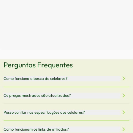
Perguntas Frequentes
Como funciona a busca de celulares?
Nossa plataforma permite que você busque e compare
Os preços mostrados são atualizados?
celulares de diferentes marcas e modelos. Você pode
filtrar por preço, características técnicas como
Sim, os preços são atualizados regularmente através de
Posso confiar nas especificações dos celulares?
armazenamento, memória RAM, bateria e conectividade
nossa integração com parceiros. No entanto,
5G.
recomendamos sempre verificar o preço final no site do
Todas as especificações técnicas são obtidas de fontes
Como funcionam os links de afiliados?
vendedor antes de finalizar sua compra.