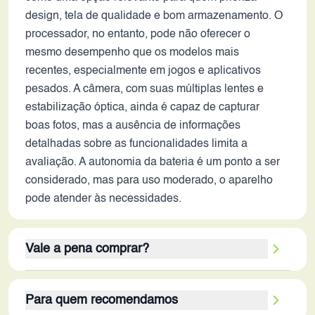
design, tela de qualidade e bom armazenamento. O
processador, no entanto, pode não oferecer o
mesmo desempenho que os modelos mais
recentes, especialmente em jogos e aplicativos
pesados. A câmera, com suas múltiplas lentes e
estabilização óptica, ainda é capaz de capturar
boas fotos, mas a ausência de informações
detalhadas sobre as funcionalidades limita a
avaliação. A autonomia da bateria é um ponto a ser
considerado, mas para uso moderado, o aparelho
pode atender às necessidades.
Vale a pena comprar?
Avaliando o ThinkPhone 25 em 2026, o aparelho
Para quem recomendamos
apresenta pontos fortes como a tela