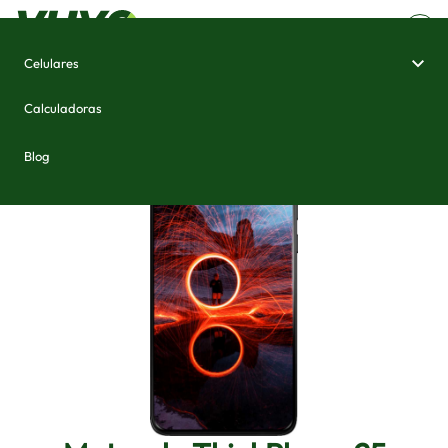
Celulares
Home
/
Celulares e Smartphones
/
Motorola ThinkPhone 25
Calculadoras
Blog