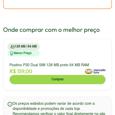
mais recentes.
resistência e apelo visual em comparação com os
smartphones mais recentes.
Onde comprar com o melhor preço
128 MB / 64 MB
Menor Preço
Positivo P30 Dual SIM 128 MB preto 64 MB RAM
R$
159,00
Comprar
Os preços exibidos podem variar de acordo com a
disponibilidade e promoções de cada loja.
Recomendamos verificar o valor final diretamente no site