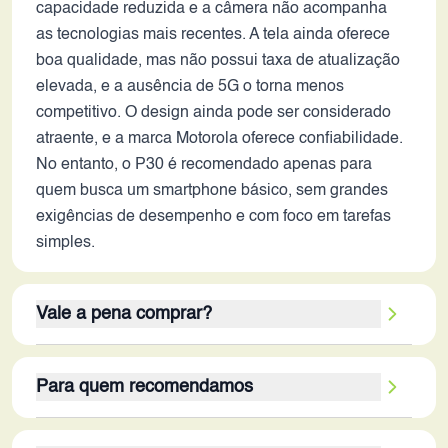
capacidade reduzida e a câmera não acompanha
as tecnologias mais recentes. A tela ainda oferece
boa qualidade, mas não possui taxa de atualização
elevada, e a ausência de 5G o torna menos
competitivo. O design ainda pode ser considerado
atraente, e a marca Motorola oferece confiabilidade.
No entanto, o P30 é recomendado apenas para
quem busca um smartphone básico, sem grandes
exigências de desempenho e com foco em tarefas
simples.
Vale a pena comprar?
O Motorola P30, em 2026, não é uma opção que
Para quem recomendamos
vale a pena para a maioria dos consumidores.
Apesar de oferecer um design atraente e bom
O Motorola P30 é recomendado para um público
armazenamento, seus pontos fracos superam seus