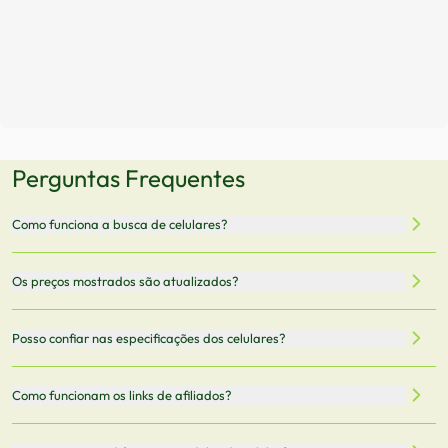
Perguntas Frequentes
Como funciona a busca de celulares?
Nossa plataforma permite que você busque e compare
Os preços mostrados são atualizados?
celulares de diferentes marcas e modelos. Você pode
filtrar por preço, características técnicas como
Sim, os preços são atualizados regularmente através de
Posso confiar nas especificações dos celulares?
armazenamento, memória RAM, bateria e conectividade
nossa integração com parceiros. No entanto,
5G.
recomendamos sempre verificar o preço final no site do
Todas as especificações técnicas são obtidas de fontes
Como funcionam os links de afiliados?
vendedor antes de finalizar sua compra.
oficiais dos fabricantes e verificadas pela nossa equipe.
Mantemos nosso banco de dados atualizado com as
Quando você clica em "Onde Comprar", pode ser