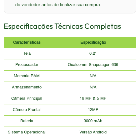
do vendedor antes de finalizar sua compra.
Especificações Técnicas Completas
Características
Especificação
Tela
6.2"
Processador
Qualcomm Snapdragon 636
Memória RAM
N/A
Armazenamento
N/A
Câmera Principal
16 MP & 5 MP
Câmera Frontal
12MP
Bateria
3000 mAh
Sistema Operacional
Versão Android