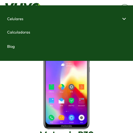
Celulares
Home
/
Celulares e Smartphones
/
Motorola P30
Calculadoras
Blog