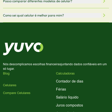
Posso comparar diferentes modelos de celular?
informações mais recentes de cada modelo.
redirecionado para lojas parceiras. Ao fazer uma compra
através desses links, podemos receber uma pequena
Sim! Você pode selecionar até 3 celulares para comparar
Como sei qual celular é melhor para mim?
comissão sem custo adicional para você.
lado a lado suas especificações, preços e características.
Use nossa ferramenta de comparação para tomar a melhor
Considere seu uso diário: se você tira muitas fotos,
decisão de compra.
priorize a qualidade da câmera; se usa muitos apps, foque
em memória RAM e armazenamento; para jogos,
processador e bateria são essenciais. Use nossos filtros
para encontrar o celular ideal.
Nós descomplicamos escolhas financeiras
juntando dados confiáveis em um
só lugar.
Blog
Calculadoras
Contador de dias
Celulares
Férias
Compare Celulares
Salário líquido
Juros compostos