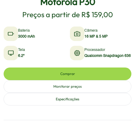
Motorola P30
Preços a partir de
R$ 159,00
Bateria
Câmera
3000 mAh
16 MP & 5 MP
Tela
Processador
6.2"
Qualcomm Snapdragon 636
Comprar
Monitorar preços
Especificações