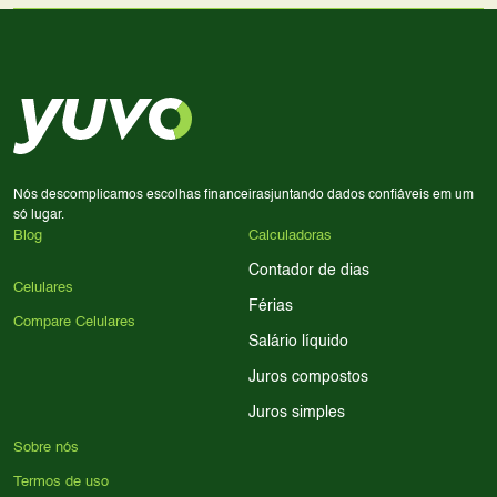
Use nossa ferramenta de comparação para tomar a melhor
Considere seu uso diário: se você tira muitas fotos,
decisão de compra.
priorize a qualidade da câmera; se usa muitos apps, foque
em memória RAM e armazenamento; para jogos,
processador e bateria são essenciais. Use nossos filtros
para encontrar o celular ideal.
Nós descomplicamos escolhas financeiras
juntando dados confiáveis em um
só lugar.
Blog
Calculadoras
Contador de dias
Celulares
Férias
Compare Celulares
Salário líquido
Juros compostos
Juros simples
Sobre nós
Termos de uso