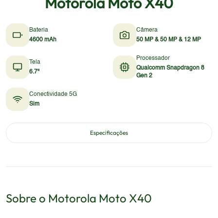
Motorola Moto X40
Bateria
Câmera
4600 mAh
50 MP & 50 MP & 12 MP
Processador
Tela
Qualcomm Snapdragon 8
6.7"
Gen 2
Conectividade 5G
Sim
Especificações
Sobre o
Motorola
Moto X40