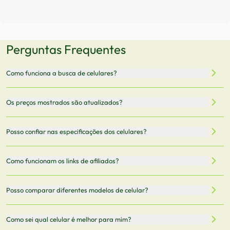
Perguntas Frequentes
Como funciona a busca de celulares?
Nossa plataforma permite que você busque e compare
Os preços mostrados são atualizados?
celulares de diferentes marcas e modelos. Você pode
filtrar por preço, características técnicas como
Sim, os preços são atualizados regularmente através de
Posso confiar nas especificações dos celulares?
armazenamento, memória RAM, bateria e conectividade
nossa integração com parceiros. No entanto,
5G.
recomendamos sempre verificar o preço final no site do
Todas as especificações técnicas são obtidas de fontes
Como funcionam os links de afiliados?
vendedor antes de finalizar sua compra.
oficiais dos fabricantes e verificadas pela nossa equipe.
Mantemos nosso banco de dados atualizado com as
Quando você clica em "Onde Comprar", pode ser
Posso comparar diferentes modelos de celular?
informações mais recentes de cada modelo.
redirecionado para lojas parceiras. Ao fazer uma compra
através desses links, podemos receber uma pequena
Sim! Você pode selecionar até 3 celulares para comparar
Como sei qual celular é melhor para mim?
comissão sem custo adicional para você.
lado a lado suas especificações, preços e características.