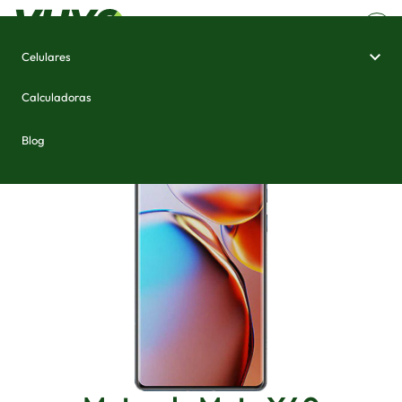
Celulares
Home
/
Celulares e Smartphones
/
Motorola Moto X40
Calculadoras
Blog