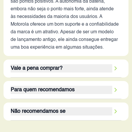
são pontos positivos. A autonomia da bateria,
embora não seja o ponto mais forte, ainda atende
às necessidades da maioria dos usuários. A
Motorola oferece um bom suporte e a confiabilidade
da marca é um atrativo. Apesar de ser um modelo
de lançamento antigo, ele ainda consegue entregar
uma boa experiência em algumas situações.
Vale a pena comprar?
Avaliando o cenário de 2026, o Moto X40 ainda
Para quem recomendamos
pode ser uma boa opção, dependendo do preço em
relação aos modelos mais recentes. Se o preço for
O Moto X40 é recomendado para usuários que
competitivo, as vantagens oferecidas pelo
Não recomendamos se
buscam um celular com bom desempenho para
processador Snapdragon 8 Gen 2, a tela AMOLED
jogos, multitarefas e consumo de mídia. É ideal
com alta taxa de atualização e o bom espaço de
O Moto X40 pode não ser a melhor opção para
para quem valoriza uma tela de qualidade, com alta
armazenamento podem compensar as limitações