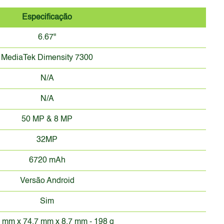
Especificação
6.67"
MediaTek Dimensity 7300
N/A
N/A
50 MP & 8 MP
32MP
6720 mAh
Versão Android
Sim
 mm x 74.7 mm x 8.7 mm - 198 g