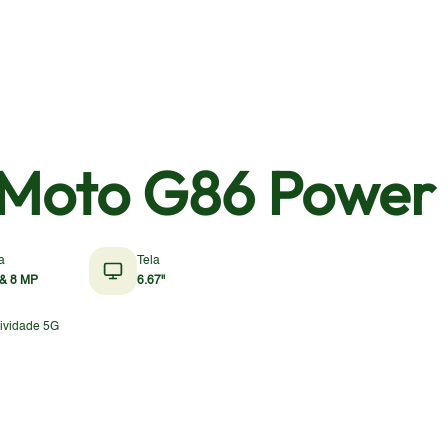
 Moto G86 Power
a
Tela
& 8 MP
6.67"
ividade 5G