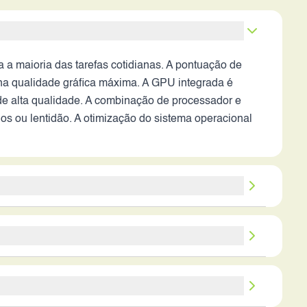
 maioria das tarefas cotidianas. A pontuação de
na qualidade gráfica máxima. A GPU integrada é
de alta qualidade. A combinação de processador e
s ou lentidão. A otimização do sistema operacional
lmente com a inclusão de estabilização óptica (OIS).
e informações sobre as lentes e a abertura máxima
os noturnas. A câmera frontal de 32MP é adequada
software da Motorola e a eficiência do processador,
elho, oferecendo boa qualidade de imagem e recursos
o navegação na internet, uso de aplicativos,
tam a avaliação completa.
 de carregamento da bateria impede uma análise