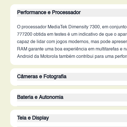
Performance e Processador
O processador MediaTek Dimensity 7300, em conjunto 
777200 obtida em testes é um indicativo de que o apa
capaz de lidar com jogos modernos, mas pode apresent
RAM garante uma boa experiência em multitarefas e na
Android da Motorola também contribui para uma perfor
Câmeras e Fotografia
O conjunto de câmeras traseiras, com sensor principal
Bateria e Autonomia
Isso implica em fotos mais nítidas e vídeos mais est
impede uma análise mais profunda sobre o desempenho
A bateria de 6720 mAh é um dos principais atrativos d
para selfies de alta resolução e videochamadas. No g
Tela e Display
garante uma excelente autonomia. É provável que o apa
para diferentes tipos de fotos e vídeos. A ausência d
reprodução de vídeos e jogos. A ausência de informaç