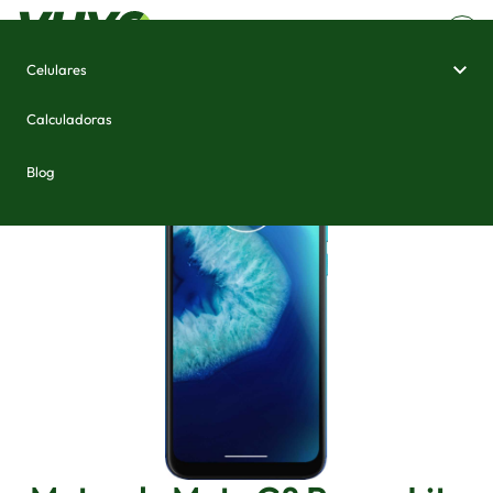
Celulares
Home
/
Celulares e Smartphones
/
Motorola Moto G8 Power Lite
Calculadoras
Blog