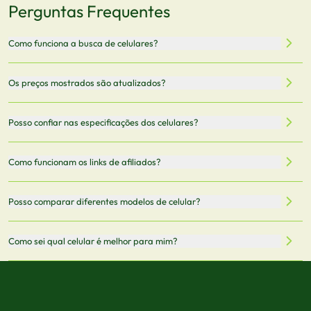
Perguntas Frequentes
Como funciona a busca de celulares?
Nossa plataforma permite que você busque e compare
Os preços mostrados são atualizados?
celulares de diferentes marcas e modelos. Você pode
filtrar por preço, características técnicas como
Sim, os preços são atualizados regularmente através de
Posso confiar nas especificações dos celulares?
armazenamento, memória RAM, bateria e conectividade
nossa integração com parceiros. No entanto,
5G.
recomendamos sempre verificar o preço final no site do
Todas as especificações técnicas são obtidas de fontes
Como funcionam os links de afiliados?
vendedor antes de finalizar sua compra.
oficiais dos fabricantes e verificadas pela nossa equipe.
Mantemos nosso banco de dados atualizado com as
Quando você clica em "Onde Comprar", pode ser
Posso comparar diferentes modelos de celular?
informações mais recentes de cada modelo.
redirecionado para lojas parceiras. Ao fazer uma compra
através desses links, podemos receber uma pequena
Sim! Você pode selecionar até 3 celulares para comparar
Como sei qual celular é melhor para mim?
comissão sem custo adicional para você.
lado a lado suas especificações, preços e características.
Use nossa ferramenta de comparação para tomar a melhor
Considere seu uso diário: se você tira muitas fotos,
decisão de compra.
priorize a qualidade da câmera; se usa muitos apps, foque
em memória RAM e armazenamento; para jogos,