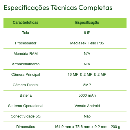
Especificações Técnicas Completas
Características
Especificação
Tela
6.5"
Processador
MediaTek Helio P35
Memória RAM
N/A
Armazenamento
N/A
Câmera Principal
16 MP & 2 MP & 2 MP
Câmera Frontal
8MP
Bateria
5000 mAh
Sistema Operacional
Versão Android
Conectividade 5G
Não
Dimensões
164.9 mm x 75.8 mm x 9.2 mm - 200 g