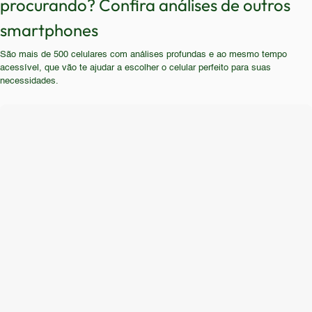
procurando? Confira análises de outros
que exigem multitarefa intensiva ou aqueles que
boa autonomia. Usuários com pouco conhecimento
buscam as últimas tecnologias e recursos
smartphones
em tecnologia, que não se importam com as ultimas
avançados. Usuários que necessitam de um
tecnologias, também se encaixam no público alvo.
São mais de 500 celulares com análises profundas e ao mesmo tempo
aparelho com desempenho rápido e tela de alta
acessível, que vão te ajudar a escolher o celular perfeito para suas
qualidade devem procurar alternativas mais
necessidades.
recentes.