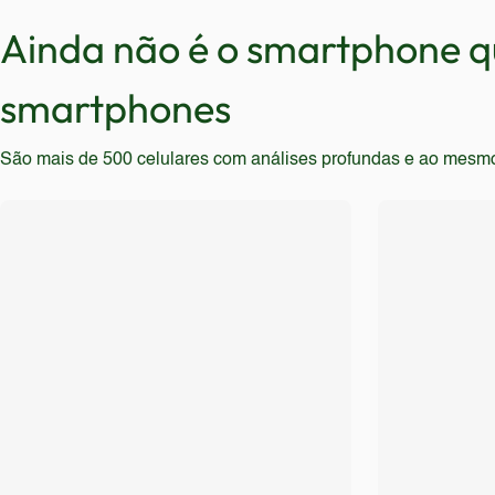
qualidade de imagem e recursos avançados de câmera
opções.
Ainda não é o smartphone qu
smartphones
São mais de 500 celulares com análises profundas e ao mesmo t