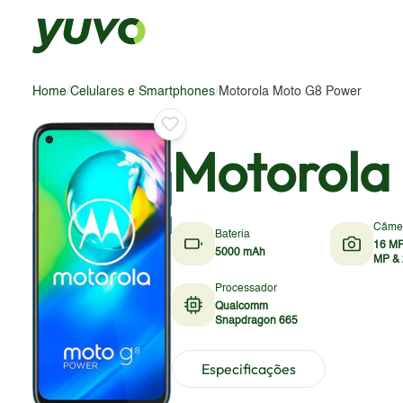
Home
/
Celulares e Smartphones
/
Motorola Moto G8 Power
Motorola
Câme
Bateria
16 MP
5000 mAh
MP &
Processador
Qualcomm
Snapdragon 665
Especificações