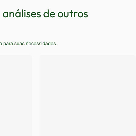
materiais premium também devem procurar outras
análises de outros
to para suas necessidades.