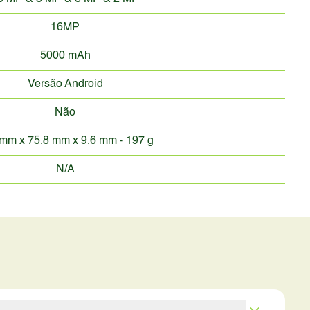
16MP
5000 mAh
Versão Android
Não
mm x 75.8 mm x 9.6 mm - 197 g
N/A