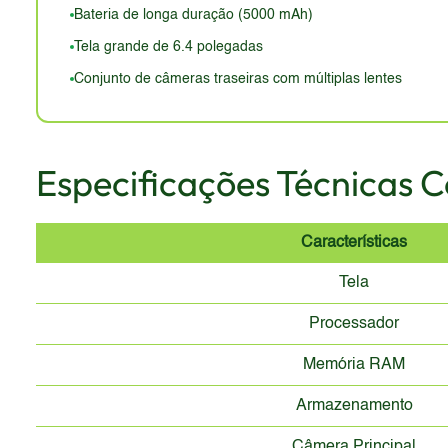
não oferece uma experiência premium.
Bateria de longa duração (5000 mAh)
Tela grande de 6.4 polegadas
Conjunto de câmeras traseiras com múltiplas lentes
Especificações Técnicas 
Características
Tela
Processador
Memória RAM
Armazenamento
Câmera Principal