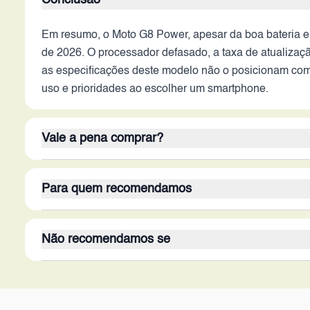
Conclusão
Em resumo, o Moto G8 Power, apesar da boa bateria e 
de 2026. O processador defasado, a taxa de atualizaç
as especificações deste modelo não o posicionam com
uso e prioridades ao escolher um smartphone.
Vale a pena comprar?
O Moto G8 Power, em 2026, não é a melhor opção. Emb
Para quem recomendamos
conectividade superam seus pontos positivos. A falta
Embora a câmera traseira possa ser versátil, a qual
O Moto G8 Power é ideal para usuários que buscam um
equilibradas e tecnologicamente avançadas.
Não recomendamos se
autonomia da bateria acima de tudo. É adequado para 
Também pode ser interessante para quem procura um d
O Moto G8 Power não é recomendado para usuários qu
downloads rápidos e streaming. Também não é indicado