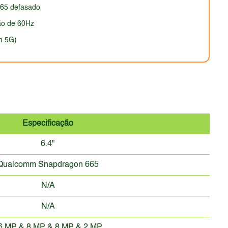
65 defasado
ção de 60Hz
m 5G)
Especificação
6.4"
Qualcomm Snapdragon 665
N/A
N/A
6 MP & 8 MP & 8 MP & 2 MP