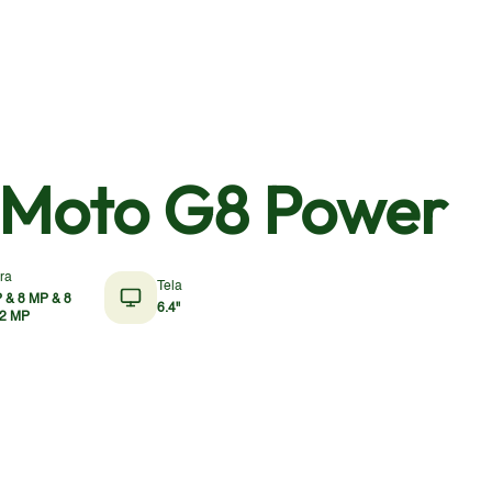
 Moto G8 Power
ra
Tela
 & 8 MP & 8
6.4"
 2 MP