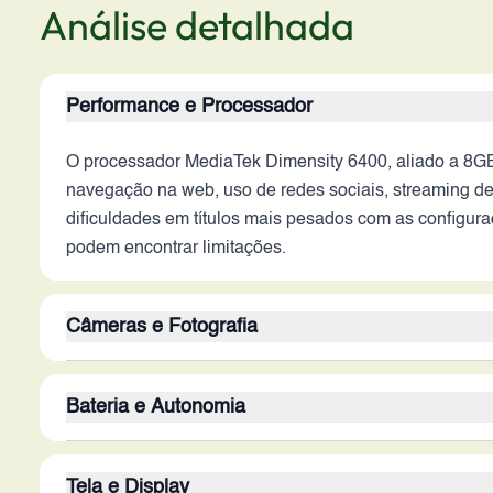
Análise detalhada
Performance e Processador
O processador MediaTek Dimensity 6400, aliado a 8GB
navegação na web, uso de redes sociais, streaming de
dificuldades em títulos mais pesados com as configu
podem encontrar limitações.
Câmeras e Fotografia
A câmera traseira de 108MP com estabilização óptica
Bateria e Autonomia
do OIS é crucial para minimizar borrões e garantir ví
visão. A câmera frontal de 32MP é ideal para selfies
A bateria de 5200 mAh é um ponto forte, oferecendo boa
cenários de uso. A falta de informações sobre abertu
Tela e Display
ausência de informações sobre a tecnologia de carreg