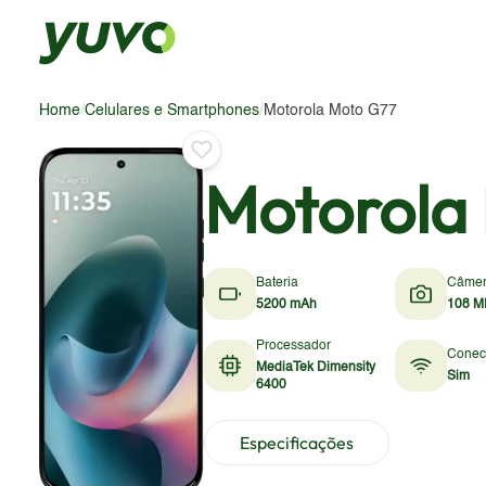
Home
/
Celulares e Smartphones
/
Motorola Moto G77
Motorola
Bateria
Câme
5200 mAh
108 M
Processador
Conec
MediaTek Dimensity
Sim
6400
Especificações