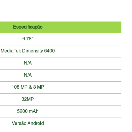
Especificação
6.78"
MediaTek Dimensity 6400
N/A
N/A
108 MP & 8 MP
32MP
5200 mAh
Versão Android