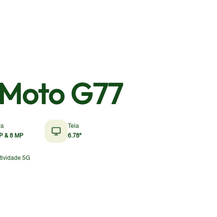
 Moto G77
ra
Tela
P & 8 MP
6.78"
tividade 5G