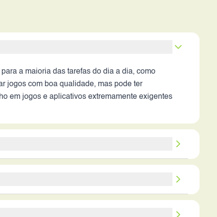
ara a maioria das tarefas do dia a dia, como
dar jogos com boa qualidade, mas pode ter
ho em jogos e aplicativos extremamente exigentes
alhes mesmo em condições de pouca luz. A presença
erá ultrawide, permitindo fotos com maior ângulo de
rece bem equilibrado, adequado para diversos
rantir um dia inteiro de uso moderado a intenso. A
esempenho em ambientes com pouca luz.
o de recarga mais longo. A eficiência energética do