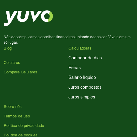
em memória RAM e armazenamento; para jogos,
processador e bateria são essenciais. Use nossos filtros
para encontrar o celular ideal.
Nós descomplicamos escolhas financeiras
juntando dados confiáveis em um
só lugar.
Blog
Calculadoras
Contador de dias
Celulares
Férias
Compare Celulares
Salário líquido
Juros compostos
Juros simples
Sobre nós
Termos de uso
Política de privacidade
Política de cookies