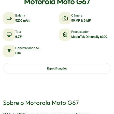
Motorola Moto G67
Bateria
Câmera
5200 mAh
50 MP & 8 MP
Tela
Processador
6.78"
MediaTek Dimensity 6300
Conectividade 5G
Sim
Especificações
Sobre o
Motorola
Moto G67