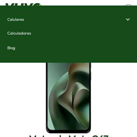
Celulares
Home
/
Celulares e Smartphones
/
Motorola Moto G67
Calculadoras
Blog