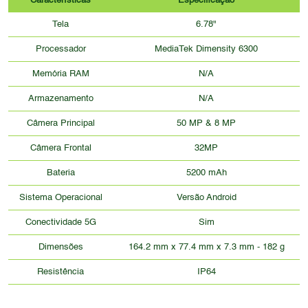
Características
Especificação
Tela
6.78"
Processador
MediaTek Dimensity 6300
Memória RAM
N/A
Armazenamento
N/A
Câmera Principal
50 MP & 8 MP
Câmera Frontal
32MP
Bateria
5200 mAh
Sistema Operacional
Versão Android
Conectividade 5G
Sim
Dimensões
164.2 mm x 77.4 mm x 7.3 mm - 182 g
Resistência
IP64