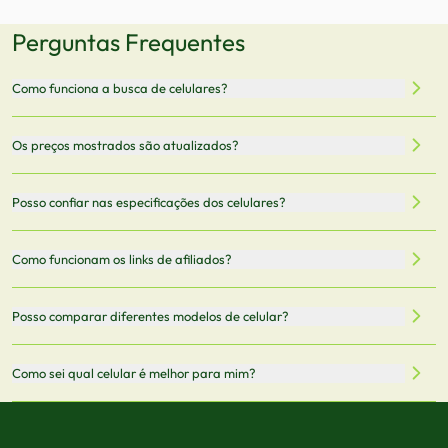
Perguntas Frequentes
Como funciona a busca de celulares?
Nossa plataforma permite que você busque e compare
Os preços mostrados são atualizados?
celulares de diferentes marcas e modelos. Você pode
filtrar por preço, características técnicas como
Sim, os preços são atualizados regularmente através de
Posso confiar nas especificações dos celulares?
armazenamento, memória RAM, bateria e conectividade
nossa integração com parceiros. No entanto,
5G.
recomendamos sempre verificar o preço final no site do
Todas as especificações técnicas são obtidas de fontes
Como funcionam os links de afiliados?
vendedor antes de finalizar sua compra.
oficiais dos fabricantes e verificadas pela nossa equipe.
Mantemos nosso banco de dados atualizado com as
Quando você clica em "Onde Comprar", pode ser
Posso comparar diferentes modelos de celular?
informações mais recentes de cada modelo.
redirecionado para lojas parceiras. Ao fazer uma compra
através desses links, podemos receber uma pequena
Sim! Você pode selecionar até 3 celulares para comparar
Como sei qual celular é melhor para mim?
comissão sem custo adicional para você.
lado a lado suas especificações, preços e características.
Use nossa ferramenta de comparação para tomar a melhor
Considere seu uso diário: se você tira muitas fotos,
decisão de compra.
priorize a qualidade da câmera; se usa muitos apps, foque