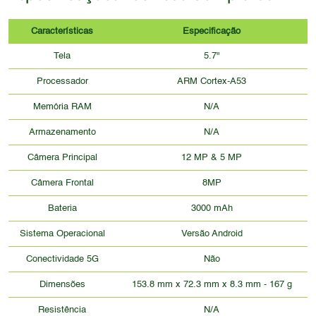
Características
Especificação
Tela
5.7"
Processador
ARM Cortex-A53
Memória RAM
N/A
Armazenamento
N/A
Câmera Principal
12 MP & 5 MP
Câmera Frontal
8MP
Bateria
3000 mAh
Sistema Operacional
Versão Android
Conectividade 5G
Não
Dimensões
153.8 mm x 72.3 mm x 8.3 mm - 167 g
Resistência
N/A