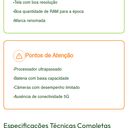
navegação. O brilho pode ser insuficiente em
Tela com boa resolução
com os dispositivos mais finos e leves disponíveis
ambientes externos ensolarados. Em resumo, a tela
Boa quantidade de RAM para a época
atualmente. A durabilidade do dispositivo,
não atenderia aos padrões de qualidade esperados
Marca renomada
dependendo dos materiais utilizados, pode ser um
em um smartphone atual.
problema, com possíveis arranhões e desgastes ao
longo do tempo. A estética geral não atenderia às
expectativas de design atuais.
Pontos de Atenção
Processador ultrapassado
Bateria com baixa capacidade
Câmeras com desempenho limitado
Ausência de conectividade 5G
Especificações Técnicas Completas