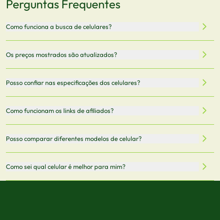
Perguntas Frequentes
Como funciona a busca de celulares?
Nossa plataforma permite que você busque e compare
Os preços mostrados são atualizados?
celulares de diferentes marcas e modelos. Você pode
filtrar por preço, características técnicas como
Sim, os preços são atualizados regularmente através de
Posso confiar nas especificações dos celulares?
armazenamento, memória RAM, bateria e conectividade
nossa integração com parceiros. No entanto,
5G.
recomendamos sempre verificar o preço final no site do
Todas as especificações técnicas são obtidas de fontes
Como funcionam os links de afiliados?
vendedor antes de finalizar sua compra.
oficiais dos fabricantes e verificadas pela nossa equipe.
Mantemos nosso banco de dados atualizado com as
Quando você clica em "Onde Comprar", pode ser
Posso comparar diferentes modelos de celular?
informações mais recentes de cada modelo.
redirecionado para lojas parceiras. Ao fazer uma compra
através desses links, podemos receber uma pequena
Sim! Você pode selecionar até 3 celulares para comparar
Como sei qual celular é melhor para mim?
comissão sem custo adicional para você.
lado a lado suas especificações, preços e características.
Use nossa ferramenta de comparação para tomar a melhor
Considere seu uso diário: se você tira muitas fotos,
decisão de compra.
priorize a qualidade da câmera; se usa muitos apps, foque
em memória RAM e armazenamento; para jogos,