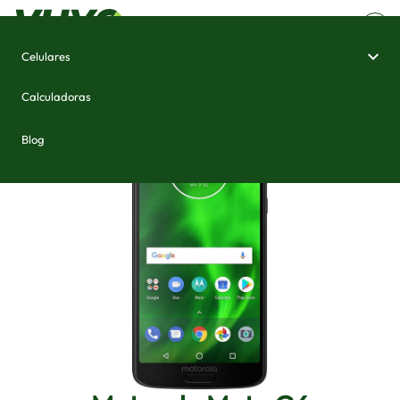
Celulares
Home
/
Celulares e Smartphones
/
Motorola Moto G6
Calculadoras
Blog