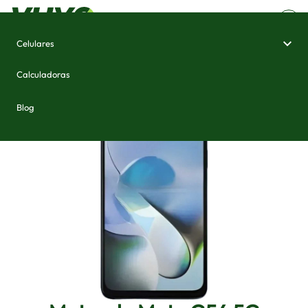
Celulares
Home
/
Celulares e Smartphones
/
Motorola Moto G54 5G
Calculadoras
Blog