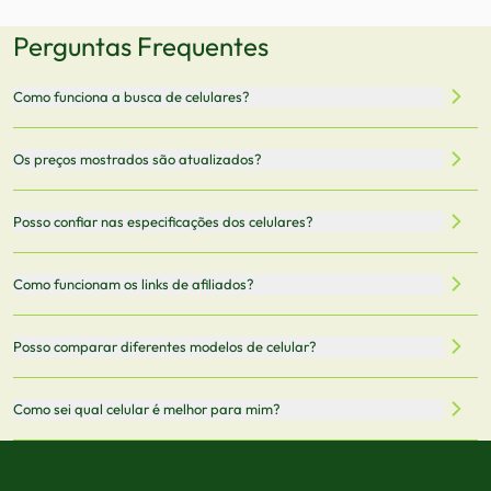
Perguntas Frequentes
Como funciona a busca de celulares?
Nossa plataforma permite que você busque e compare
Os preços mostrados são atualizados?
celulares de diferentes marcas e modelos. Você pode
filtrar por preço, características técnicas como
Sim, os preços são atualizados regularmente através de
Posso confiar nas especificações dos celulares?
armazenamento, memória RAM, bateria e conectividade
nossa integração com parceiros. No entanto,
5G.
recomendamos sempre verificar o preço final no site do
Todas as especificações técnicas são obtidas de fontes
Como funcionam os links de afiliados?
vendedor antes de finalizar sua compra.
oficiais dos fabricantes e verificadas pela nossa equipe.
Mantemos nosso banco de dados atualizado com as
Quando você clica em "Onde Comprar", pode ser
Posso comparar diferentes modelos de celular?
informações mais recentes de cada modelo.
redirecionado para lojas parceiras. Ao fazer uma compra
através desses links, podemos receber uma pequena
Sim! Você pode selecionar até 3 celulares para comparar
Como sei qual celular é melhor para mim?
comissão sem custo adicional para você.
lado a lado suas especificações, preços e características.
Use nossa ferramenta de comparação para tomar a melhor
Considere seu uso diário: se você tira muitas fotos,
decisão de compra.
priorize a qualidade da câmera; se usa muitos apps, foque