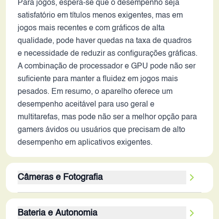
Para jogos, espera-se que o desempenho seja
satisfatório em títulos menos exigentes, mas em
jogos mais recentes e com gráficos de alta
qualidade, pode haver quedas na taxa de quadros
e necessidade de reduzir as configurações gráficas.
A combinação de processador e GPU pode não ser
suficiente para manter a fluidez em jogos mais
pesados. Em resumo, o aparelho oferece um
desempenho aceitável para uso geral e
multitarefas, mas pode não ser a melhor opção para
gamers ávidos ou usuários que precisam de alto
desempenho em aplicativos exigentes.
Câmeras e Fotografia
A câmera traseira de 50 MP, acompanhada pela
Bateria e Autonomia
estabilização óptica (OIS), sugere uma boa