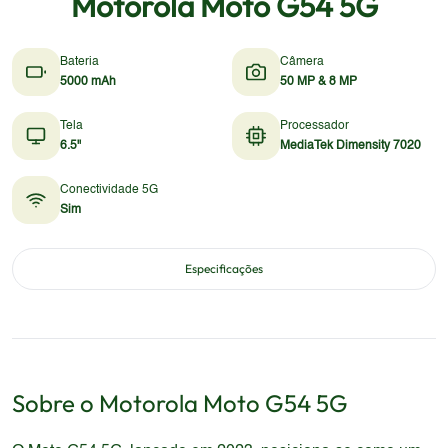
Motorola Moto G54 5G
Bateria
Câmera
5000 mAh
50 MP & 8 MP
Tela
Processador
6.5"
MediaTek Dimensity 7020
Conectividade 5G
Sim
Especificações
Sobre o
Motorola
Moto G54 5G