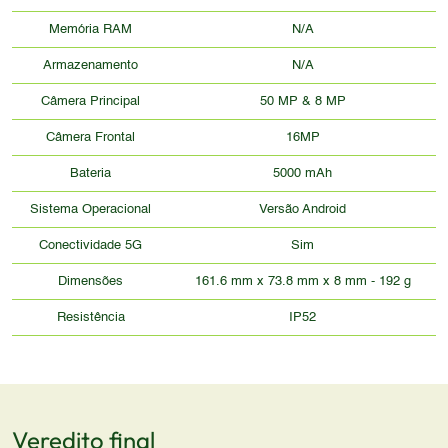
Memória RAM
N/A
Armazenamento
N/A
Câmera Principal
50 MP & 8 MP
Câmera Frontal
16MP
Bateria
5000 mAh
Sistema Operacional
Versão Android
Conectividade 5G
Sim
Dimensões
161.6 mm x 73.8 mm x 8 mm - 192 g
Resistência
IP52
Veredito final