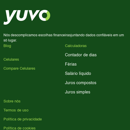
em memória RAM e armazenamento; para jogos,
processador e bateria são essenciais. Use nossos filtros
para encontrar o celular ideal.
Nós descomplicamos escolhas financeiras
juntando dados confiáveis em um
só lugar.
Blog
Calculadoras
Contador de dias
Celulares
Férias
Compare Celulares
Salário líquido
Juros compostos
Juros simples
Sobre nós
Termos de uso
Política de privacidade
Política de cookies