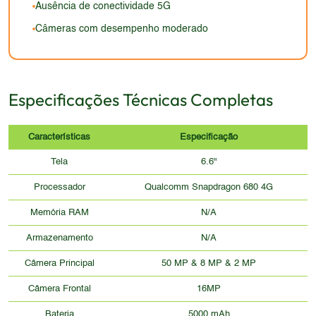
Ausência de conectividade 5G
Câmeras com desempenho moderado
Especificações Técnicas Completas
Características
Especificação
Tela
6.6"
Processador
Qualcomm Snapdragon 680 4G
Memória RAM
N/A
Armazenamento
N/A
Câmera Principal
50 MP & 8 MP & 2 MP
Câmera Frontal
16MP
Bateria
5000 mAh