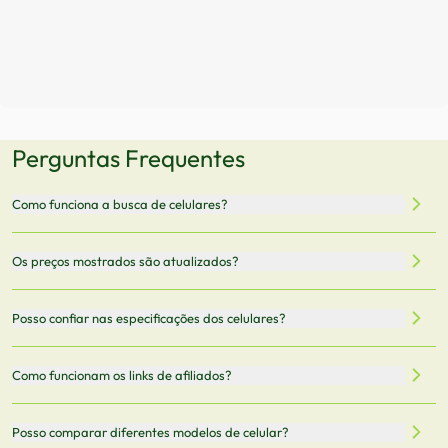
Perguntas Frequentes
Como funciona a busca de celulares?
Nossa plataforma permite que você busque e compare
Os preços mostrados são atualizados?
celulares de diferentes marcas e modelos. Você pode
filtrar por preço, características técnicas como
Sim, os preços são atualizados regularmente através de
Posso confiar nas especificações dos celulares?
armazenamento, memória RAM, bateria e conectividade
nossa integração com parceiros. No entanto,
5G.
recomendamos sempre verificar o preço final no site do
Todas as especificações técnicas são obtidas de fontes
Como funcionam os links de afiliados?
vendedor antes de finalizar sua compra.
oficiais dos fabricantes e verificadas pela nossa equipe.
Mantemos nosso banco de dados atualizado com as
Quando você clica em "Onde Comprar", pode ser
Posso comparar diferentes modelos de celular?
informações mais recentes de cada modelo.
redirecionado para lojas parceiras. Ao fazer uma compra