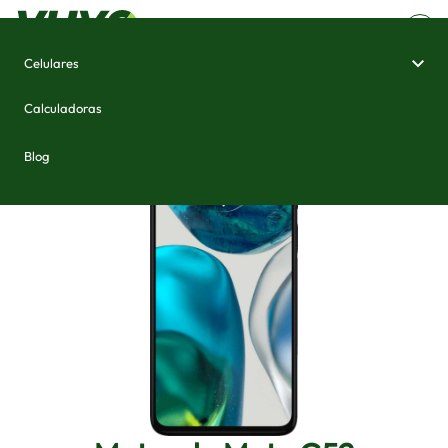
Celulares
Home
/
Celulares e Smartphones
/
Motorola Moto G52
Calculadoras
Blog