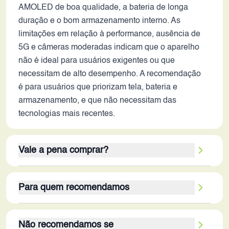
AMOLED de boa qualidade, a bateria de longa
duração e o bom armazenamento interno. As
limitações em relação à performance, ausência de
5G e câmeras moderadas indicam que o aparelho
não é ideal para usuários exigentes ou que
necessitam de alto desempenho. A recomendação
é para usuários que priorizam tela, bateria e
armazenamento, e que não necessitam das
tecnologias mais recentes.
Vale a pena comprar?
Avaliando as especificações, o smartphone ainda
Para quem recomendamos
pode ser uma opção viável em 2026, mas com
ressalvas. Sua tela AMOLED de 6.6" e a bateria de
Este dispositivo é ideal para usuários que buscam
5000 mAh são pontos positivos, proporcionando
Não recomendamos se
um smartphone para uso básico e que não