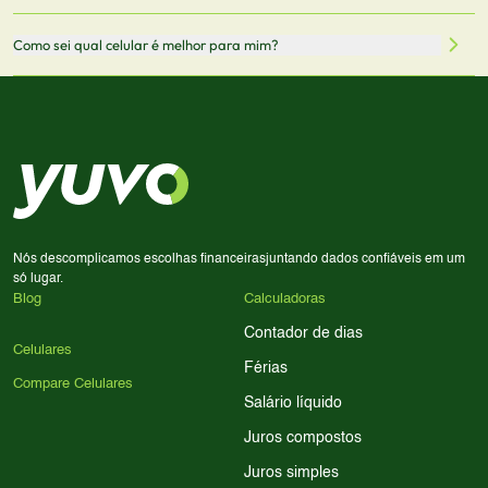
através desses links, podemos receber uma pequena
Sim! Você pode selecionar até 3 celulares para comparar
Como sei qual celular é melhor para mim?
comissão sem custo adicional para você.
lado a lado suas especificações, preços e características.
Use nossa ferramenta de comparação para tomar a melhor
Considere seu uso diário: se você tira muitas fotos,
decisão de compra.
priorize a qualidade da câmera; se usa muitos apps, foque
em memória RAM e armazenamento; para jogos,
processador e bateria são essenciais. Use nossos filtros
para encontrar o celular ideal.
Nós descomplicamos escolhas financeiras
juntando dados confiáveis em um
só lugar.
Blog
Calculadoras
Contador de dias
Celulares
Férias
Compare Celulares
Salário líquido
Juros compostos
Juros simples