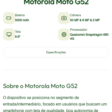
Motorola Moto G52
Bateria
Câmera
5000 mAh
50 MP & 8 MP & 2 MP
Processador
Tela
Qualcomm Snapdragon 680
6.6"
4G
Especificações
Sobre o
Motorola
Moto G52
O dispositivo se posiciona no segmento de
entrada/intermediário, focado em usuários que buscam um
smartphone com tela de qualidade, boa autonomia de