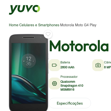
Home
/
Celulares e Smartphones
/
Motorola Moto G4 Play
Motorola
Bateria
Câm
2800 mAh
8 MP
Processador
Qualcomm
Snapdragon 410
MSM8916
Especificações