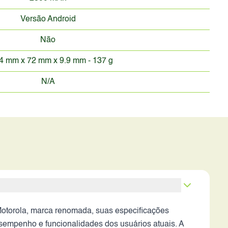
Versão Android
Não
4 mm x 72 mm x 9.9 mm - 137 g
N/A
otorola, marca renomada, suas especificações
sempenho e funcionalidades dos usuários atuais. A