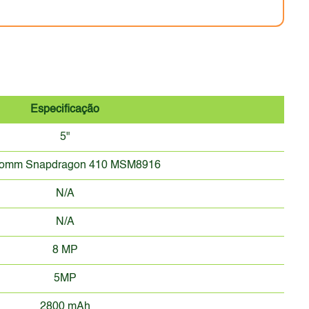
Especificação
5"
comm Snapdragon 410 MSM8916
N/A
N/A
8 MP
5MP
2800 mAh