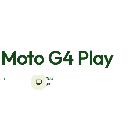
 Moto G4 Play
era
Tela
5"