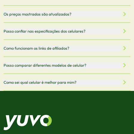
Nossa plataforma permite que você busque e compare
Os preços mostrados são atualizados?
celulares de diferentes marcas e modelos. Você pode
filtrar por preço, características técnicas como
Sim, os preços são atualizados regularmente através de
Posso confiar nas especificações dos celulares?
armazenamento, memória RAM, bateria e conectividade
nossa integração com parceiros. No entanto,
5G.
recomendamos sempre verificar o preço final no site do
Todas as especificações técnicas são obtidas de fontes
Como funcionam os links de afiliados?
vendedor antes de finalizar sua compra.
oficiais dos fabricantes e verificadas pela nossa equipe.
Mantemos nosso banco de dados atualizado com as
Quando você clica em "Onde Comprar", pode ser
Posso comparar diferentes modelos de celular?
informações mais recentes de cada modelo.
redirecionado para lojas parceiras. Ao fazer uma compra
através desses links, podemos receber uma pequena
Sim! Você pode selecionar até 3 celulares para comparar
Como sei qual celular é melhor para mim?
comissão sem custo adicional para você.
lado a lado suas especificações, preços e características.
Use nossa ferramenta de comparação para tomar a melhor
Considere seu uso diário: se você tira muitas fotos,
decisão de compra.
priorize a qualidade da câmera; se usa muitos apps, foque
em memória RAM e armazenamento; para jogos,
processador e bateria são essenciais. Use nossos filtros
para encontrar o celular ideal.