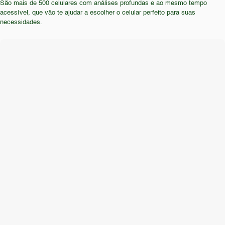
São mais de 500 celulares com análises profundas e ao mesmo tempo
recursos avançados, como tela com alta taxa de
recursos.
acessível, que vão te ajudar a escolher o celular perfeito para suas
atualização, também não seriam adequados para o
necessidades.
Moto G4. Profissionais e estudantes que utilizam
seus smartphones intensamente para trabalho ou
estudos também devem procurar alternativas mais
modernas.