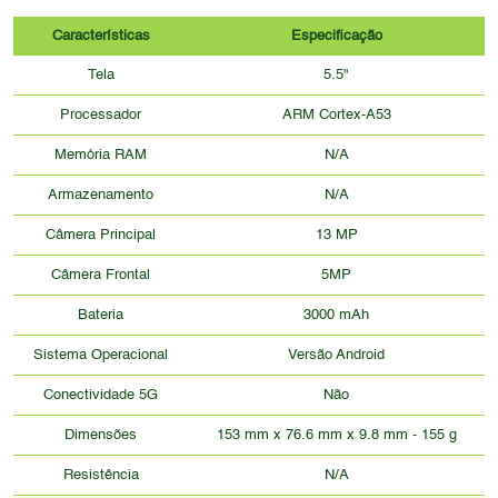
Características
Especificação
Tela
5.5"
Processador
ARM Cortex-A53
Memória RAM
N/A
Armazenamento
N/A
Câmera Principal
13 MP
Câmera Frontal
5MP
Bateria
3000 mAh
Sistema Operacional
Versão Android
Conectividade 5G
Não
Dimensões
153 mm x 76.6 mm x 9.8 mm - 155 g
Resistência
N/A