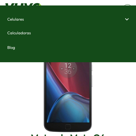
Celulares
Home
/
Celulares e Smartphones
/
Motorola Moto G4
Calculadoras
Blog