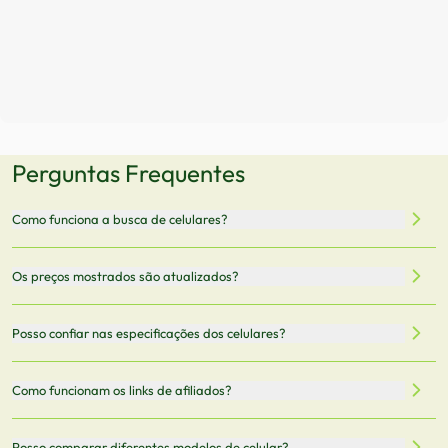
Perguntas Frequentes
Como funciona a busca de celulares?
Nossa plataforma permite que você busque e compare
Os preços mostrados são atualizados?
celulares de diferentes marcas e modelos. Você pode
filtrar por preço, características técnicas como
Sim, os preços são atualizados regularmente através de
Posso confiar nas especificações dos celulares?
armazenamento, memória RAM, bateria e conectividade
nossa integração com parceiros. No entanto,
5G.
recomendamos sempre verificar o preço final no site do
Todas as especificações técnicas são obtidas de fontes
Como funcionam os links de afiliados?
vendedor antes de finalizar sua compra.
oficiais dos fabricantes e verificadas pela nossa equipe.
Mantemos nosso banco de dados atualizado com as
Quando você clica em "Onde Comprar", pode ser
Posso comparar diferentes modelos de celular?