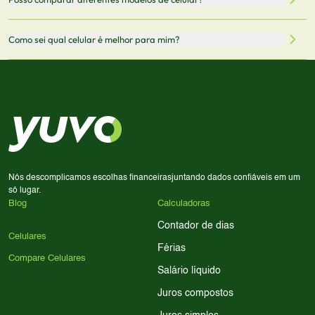
informações mais recentes de cada modelo.
redirecionado para lojas parceiras. Ao fazer uma compra
através desses links, podemos receber uma pequena
Sim! Você pode selecionar até 3 celulares para comparar
Como sei qual celular é melhor para mim?
comissão sem custo adicional para você.
lado a lado suas especificações, preços e características.
Use nossa ferramenta de comparação para tomar a melhor
Considere seu uso diário: se você tira muitas fotos,
decisão de compra.
priorize a qualidade da câmera; se usa muitos apps, foque
em memória RAM e armazenamento; para jogos,
processador e bateria são essenciais. Use nossos filtros
para encontrar o celular ideal.
Nós descomplicamos escolhas financeiras
juntando dados confiáveis em um
só lugar.
Blog
Calculadoras
Contador de dias
Celulares
Férias
Compare Celulares
Salário líquido
Juros compostos