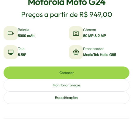
Motorola Moto G24
Preços a partir de
R$ 949,00
Bateria
Câmera
5000 mAh
50 MP & 2 MP
Tela
Processador
6.56"
MediaTek Helio G85
Comprar
Monitorar preços
Especificações