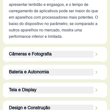
apresentar lentidão e engasgos, e o tempo de
carregamento de aplicativos pode ser maior do que
em aparelhos com processadores mais potentes. O
baixo do dispositivo no parâmetro, se comparado a
outros aparelhos no mercado, mostra uma
performance inferior e limitada.
Câmeras e Fotografia
A câmera traseira de 50MP, acompanhada por um
Bateria e Autonomia
sensor secundário de 2MP, tem potencial para
capturar fotos com boa qualidade em condições
A bateria de 5000 mAh promete uma boa
ideais de luz. A ausência de informações sobre os
Tela e Display
autonomia, provavelmente durando um dia inteiro
recursos de software e estabilização óptica sugere
de uso moderado a intenso. A ausência de
que a performance em ambientes com pouca luz e
A tela de 6.56 polegadas com resolução de 720 x
informações sobre a tecnologia de carregamento
em vídeos pode ser limitada. A câmera frontal de
Design e Construção
1612 pixels e tecnologia IPS oferece boa