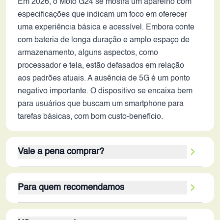
Em 2026, o Moto G24 se mostra um aparelho com
especificações que indicam um foco em oferecer
uma experiência básica e acessível. Embora conte
com bateria de longa duração e amplo espaço de
armazenamento, alguns aspectos, como
processador e tela, estão defasados em relação
aos padrões atuais. A ausência de 5G é um ponto
negativo importante. O dispositivo se encaixa bem
para usuários que buscam um smartphone para
tarefas básicas, com bom custo-benefício.
Vale a pena comprar?
A decisão de adquirir o Moto G24 em 2026
Para quem recomendamos
depende das necessidades do usuário. Se o
objetivo é um smartphone para uso básico, com
O Moto G24 é ideal para estudantes, idosos, ou
boa autonomia de bateria e espaço para armazenar