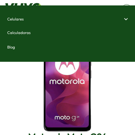
Celulares
Home
/
Celulares e Smartphones
/
Motorola Moto G24
Calculadoras
Blog