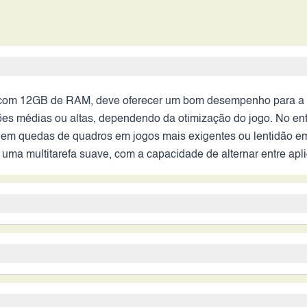
com 12GB de RAM, deve oferecer um bom desempenho para a ma
ões médias ou altas, dependendo da otimização do jogo. No en
 em quedas de quadros em jogos mais exigentes ou lentidão em
a multitarefa suave, com a capacidade de alternar entre apli
logia de agrupamento de pixels, deve produzir fotos com boa n
s ultra-wide, expandindo as opções criativas. A ausência de es
is cuidado ao fotografar em ambientes com pouca luz ou ao gr
ositivo, indicando uma excelente autonomia. Com essa capacid
ferecendo imagens de alta resolução. O software de processam
do uso. A ausência de informações sobre a tecnologia de carre