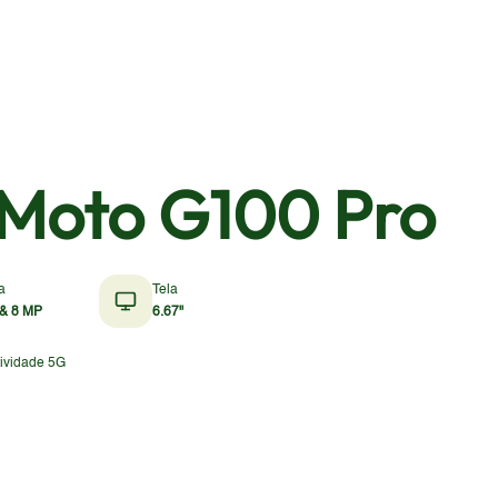
 Moto G100 Pro
a
Tela
& 8 MP
6.67"
ividade 5G