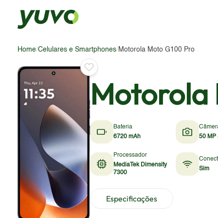
Home
/
Celulares e Smartphones
/
Motorola Moto G100 Pro
Motorola
Bateria
Câmer
6720 mAh
50 MP 
Processador
Conect
MediaTek Dimensity
Sim
7300
Especificações