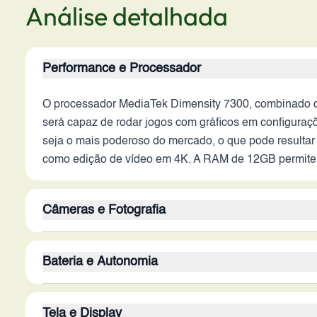
Análise detalhada
Performance e Processador
O processador MediaTek Dimensity 7300, combinado 
será capaz de rodar jogos com gráficos em configuraç
seja o mais poderoso do mercado, o que pode resultar
como edição de vídeo em 4K. A RAM de 12GB permite um
Câmeras e Fotografia
A câmera principal de 50 MP, provavelmente com tecno
Bateria e Autonomia
câmera secundária de 8 MP pode ser utilizada para foto
fotos com pouca luz com menor qualidade, exigindo ma
A bateria de 6720 mAh é um dos pontos fortes do disp
MP é um diferencial para selfies e videochamadas, o
Tela e Display
dia inteiro de uso intenso, ou até mais, dependendo 