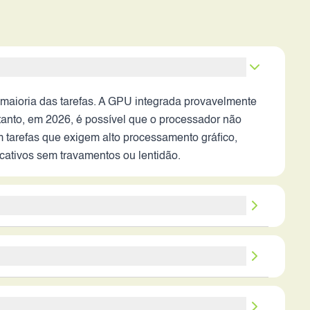
ioria das tarefas. A GPU integrada provavelmente
tanto, em 2026, é possível que o processador não
 tarefas que exigem alto processamento gráfico,
cativos sem travamentos ou lentidão.
itidez e detalhes em condições de boa iluminação. A
tabilização óptica pode resultar em vídeos tremidos e
avar vídeos em movimento. A câmera frontal de 32
ade, é provável que o aparelho consiga entregar um
ento da Motorola desempenha um papel crucial na
gamento rápido é uma desvantagem, pois pode levar