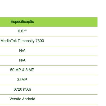
Especificação
6.67"
MediaTek Dimensity 7300
N/A
N/A
50 MP & 8 MP
32MP
6720 mAh
Versão Android