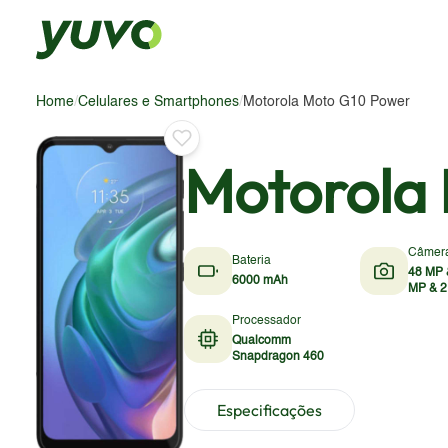
Home
/
Celulares e Smartphones
/
Motorola Moto G10 Power
Motorola
Câmer
Bateria
48 MP 
6000 mAh
MP & 2
Processador
Qualcomm
Snapdragon 460
Especificações