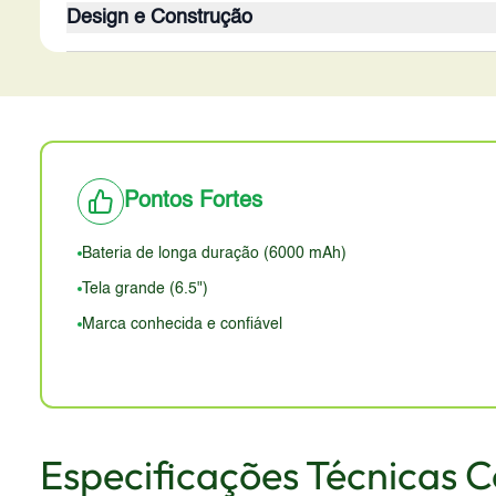
Design e Construção
tecnologia IPS LCD proporciona boa reprodução de cor
a taxa de atualização sugere 60Hz, o que pode caus
O design do Moto G10 Power prioriza a funcionalidade
construção provavelmente são plásticos, o que é com
pode ser boa. A aparência geral é simples e discreta
Pontos Fortes
Bateria de longa duração (6000 mAh)
Tela grande (6.5")
Marca conhecida e confiável
Especificações Técnicas 