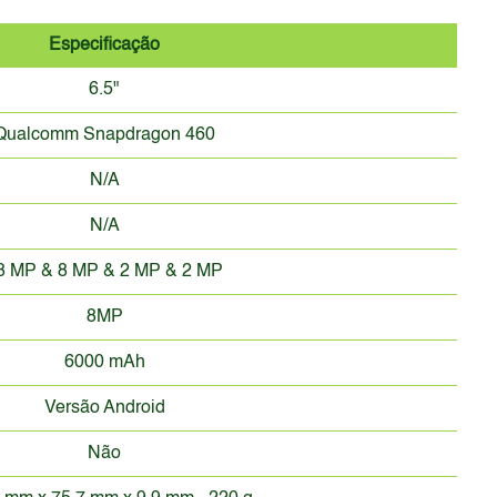
Especificação
6.5"
Qualcomm Snapdragon 460
N/A
N/A
8 MP & 8 MP & 2 MP & 2 MP
8MP
6000 mAh
Versão Android
Não