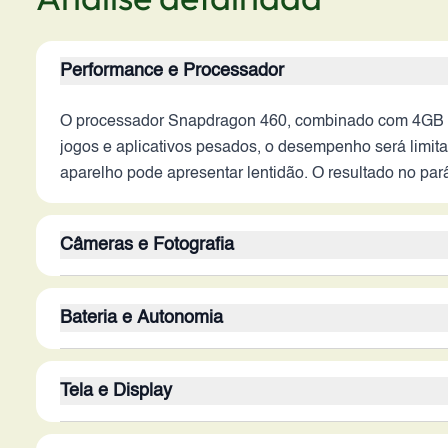
Performance e Processador
O processador Snapdragon 460, combinado com 4GB de
jogos e aplicativos pesados, o desempenho será limit
aparelho pode apresentar lentidão. O resultado no pa
Câmeras e Fotografia
A configuração da câmera traseira, com sensor princi
Bateria e Autonomia
iluminação. A ausência de estabilização ótica (OIS) e
8MP é adequada para chamadas de vídeo e selfies, mas
A bateria de 6000 mAh é o ponto mais forte do disposi
Tela e Display
entanto, a ausência de informações sobre a tecnologi
processador Snapdragon 460, embora limitada em dese
A tela de 6.5 polegadas oferece uma experiência visua