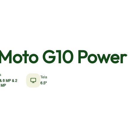
 Moto G10 Power
a
Tela
& 8 MP & 2
6.5"
 MP