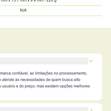
 mm x 75.7 mm x 9.9 mm - 220 g
N/A
arca confiável, as limitações no processamento,
ão atende às necessidades de quem busca alto
 usuário e do preço, mas existem opções melhores