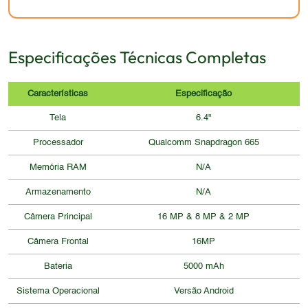
Especificações Técnicas Completas
Características
Especificação
Tela
6.4"
Processador
Qualcomm Snapdragon 665
Memória RAM
N/A
Armazenamento
N/A
Câmera Principal
16 MP & 8 MP & 2 MP
Câmera Frontal
16MP
Bateria
5000 mAh
Sistema Operacional
Versão Android