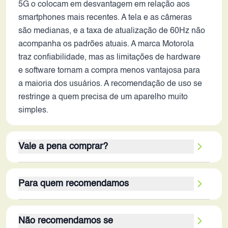
5G o colocam em desvantagem em relação aos
smartphones mais recentes. A tela e as câmeras
são medianas, e a taxa de atualização de 60Hz não
acompanha os padrões atuais. A marca Motorola
traz confiabilidade, mas as limitações de hardware
e software tornam a compra menos vantajosa para
a maioria dos usuários. A recomendação de uso se
restringe a quem precisa de um aparelho muito
simples.
Vale a pena comprar?
Em 2026, o Moto G Power não é uma compra
Para quem recomendamos
recomendada para a maioria dos usuários. Apesar
da boa reputação da Motorola e da bateria de longa
Este dispositivo é mais adequado para usuários
duração, os pontos negativos superam os positivos.
Não recomendamos se
que buscam um smartphone básico e confiável
O processador defasado, o armazenamento