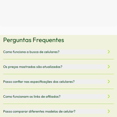
Perguntas Frequentes
Como funciona a busca de celulares?
Nossa plataforma permite que você busque e compare
Os preços mostrados são atualizados?
celulares de diferentes marcas e modelos. Você pode
filtrar por preço, características técnicas como
Sim, os preços são atualizados regularmente através de
Posso confiar nas especificações dos celulares?
armazenamento, memória RAM, bateria e conectividade
nossa integração com parceiros. No entanto,
5G.
recomendamos sempre verificar o preço final no site do
Todas as especificações técnicas são obtidas de fontes
Como funcionam os links de afiliados?
vendedor antes de finalizar sua compra.
oficiais dos fabricantes e verificadas pela nossa equipe.
Mantemos nosso banco de dados atualizado com as
Quando você clica em "Onde Comprar", pode ser
Posso comparar diferentes modelos de celular?
informações mais recentes de cada modelo.
redirecionado para lojas parceiras. Ao fazer uma compra