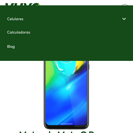
Celulares
Home
/
Celulares e Smartphones
/
Motorola Moto G Power
Calculadoras
Blog