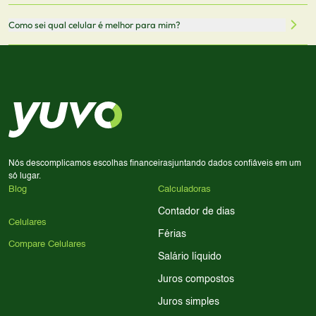
através desses links, podemos receber uma pequena
Sim! Você pode selecionar até 3 celulares para comparar
Como sei qual celular é melhor para mim?
comissão sem custo adicional para você.
lado a lado suas especificações, preços e características.
Use nossa ferramenta de comparação para tomar a melhor
Considere seu uso diário: se você tira muitas fotos,
decisão de compra.
priorize a qualidade da câmera; se usa muitos apps, foque
em memória RAM e armazenamento; para jogos,
processador e bateria são essenciais. Use nossos filtros
para encontrar o celular ideal.
Nós descomplicamos escolhas financeiras
juntando dados confiáveis em um
só lugar.
Blog
Calculadoras
Contador de dias
Celulares
Férias
Compare Celulares
Salário líquido
Juros compostos
Juros simples