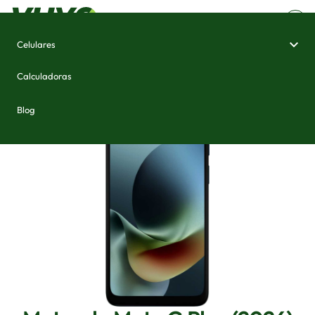
Celulares
Home
/
Celulares e Smartphones
/
Motorola Moto G Play (2026)
Calculadoras
Blog