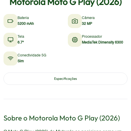
Motorola Moto G Play (2026)
Bateria
Câmera
5200 mAh
32 MP
Tela
Processador
6.7"
MediaTek Dimensity 6300
Conectividade 5G
Sim
Especificações
Sobre o
Motorola
Moto G Play (2026)