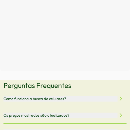
Perguntas Frequentes
Como funciona a busca de celulares?
Nossa plataforma permite que você busque e compare
Os preços mostrados são atualizados?
celulares de diferentes marcas e modelos. Você pode
filtrar por preço, características técnicas como
Sim, os preços são atualizados regularmente através de