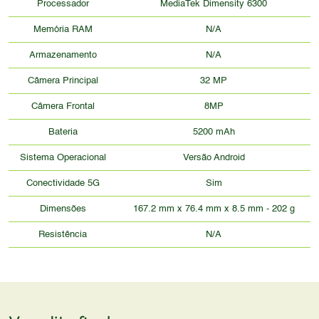
Processador
MediaTek Dimensity 6300
Memória RAM
N/A
Armazenamento
N/A
Câmera Principal
32 MP
Câmera Frontal
8MP
Bateria
5200 mAh
Sistema Operacional
Versão Android
Conectividade 5G
Sim
Dimensões
167.2 mm x 76.4 mm x 8.5 mm - 202 g
Resistência
N/A