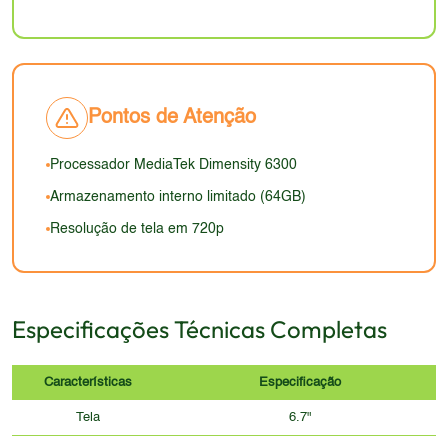
especificada, portanto, é importante ter cuidado
não há informações detalhadas.
com o manuseio do aparelho. A aparência, com
certeza, será condizente com a faixa de preço e
com o público-alvo.
Pontos de Atenção
Processador MediaTek Dimensity 6300
Armazenamento interno limitado (64GB)
Resolução de tela em 720p
Especificações Técnicas Completas
Características
Especificação
Tela
6.7"