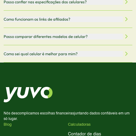
Posso confiar nas especificações dos celulares?
armazenamento, memória RAM, bateria e conectividade
nossa integração com parceiros. No entanto,
5G.
recomendamos sempre verificar o preço final no site do
Todas as especificações técnicas são obtidas de fontes
Como funcionam os links de afiliados?
vendedor antes de finalizar sua compra.
oficiais dos fabricantes e verificadas pela nossa equipe.
Mantemos nosso banco de dados atualizado com as
Quando você clica em "Onde Comprar", pode ser
Posso comparar diferentes modelos de celular?
informações mais recentes de cada modelo.
redirecionado para lojas parceiras. Ao fazer uma compra
através desses links, podemos receber uma pequena
Sim! Você pode selecionar até 3 celulares para comparar
Como sei qual celular é melhor para mim?
comissão sem custo adicional para você.
lado a lado suas especificações, preços e características.
Use nossa ferramenta de comparação para tomar a melhor
Considere seu uso diário: se você tira muitas fotos,
decisão de compra.
priorize a qualidade da câmera; se usa muitos apps, foque
em memória RAM e armazenamento; para jogos,
processador e bateria são essenciais. Use nossos filtros
para encontrar o celular ideal.
Nós descomplicamos escolhas financeiras
juntando dados confiáveis em um
só lugar.
Blog
Calculadoras
Contador de dias