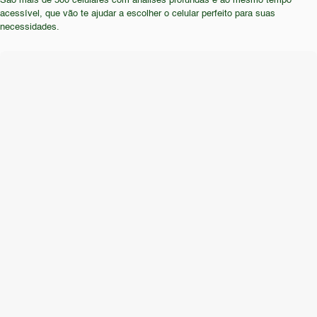
São mais de 500 celulares com análises profundas e ao mesmo tempo
opções mais recentes e com especificações mais
acessível, que vão te ajudar a escolher o celular perfeito para suas
atualizadas.
necessidades.