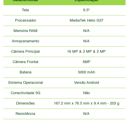
Características
Especificação
Tela
6.5"
Processador
MediaTek Helio G37
Memória RAM
N/A
Armazenamento
N/A
Câmera Principal
16 MP & 2 MP & 2 MP
Câmera Frontal
5MP
Bateria
5000 mAh
Sistema Operacional
Versão Android
Conectividade 5G
Não
Dimensões
167.2 mm x 76.5 mm x 9.4 mm - 203 g
Resistência
N/A