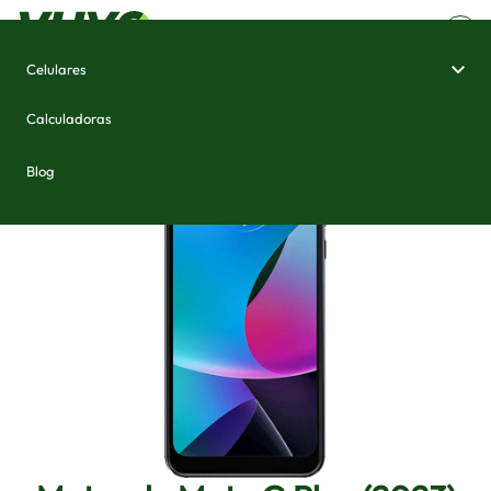
Celulares
Home
/
Celulares e Smartphones
/
Motorola Moto G Play (2023)
Calculadoras
Blog