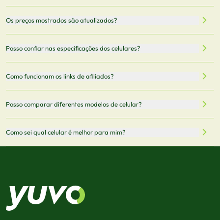
Nossa plataforma permite que você busque e compare
Os preços mostrados são atualizados?
celulares de diferentes marcas e modelos. Você pode
filtrar por preço, características técnicas como
Sim, os preços são atualizados regularmente através de
Posso confiar nas especificações dos celulares?
armazenamento, memória RAM, bateria e conectividade
nossa integração com parceiros. No entanto,
5G.
recomendamos sempre verificar o preço final no site do
Todas as especificações técnicas são obtidas de fontes
Como funcionam os links de afiliados?
vendedor antes de finalizar sua compra.
oficiais dos fabricantes e verificadas pela nossa equipe.
Mantemos nosso banco de dados atualizado com as
Quando você clica em "Onde Comprar", pode ser
Posso comparar diferentes modelos de celular?
informações mais recentes de cada modelo.
redirecionado para lojas parceiras. Ao fazer uma compra
através desses links, podemos receber uma pequena
Sim! Você pode selecionar até 3 celulares para comparar
Como sei qual celular é melhor para mim?
comissão sem custo adicional para você.
lado a lado suas especificações, preços e características.
Use nossa ferramenta de comparação para tomar a melhor
Considere seu uso diário: se você tira muitas fotos,
decisão de compra.
priorize a qualidade da câmera; se usa muitos apps, foque
em memória RAM e armazenamento; para jogos,
processador e bateria são essenciais. Use nossos filtros
para encontrar o celular ideal.