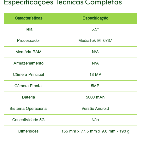
Especificações Técnicas Completas
Características
Especificação
Tela
5.5"
Processador
MediaTek MT6737
Memória RAM
N/A
Armazenamento
N/A
Câmera Principal
13 MP
Câmera Frontal
5MP
Bateria
5000 mAh
Sistema Operacional
Versão Android
Conectividade 5G
Não
Dimensões
155 mm x 77.5 mm x 9.6 mm - 198 g