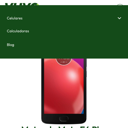
Celulares
Home
/
Celulares e Smartphones
/
Motorola Moto E4 Plus
Calculadoras
Blog