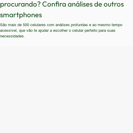
procurando? Confira análises de outros
regulares. Também não é indicado para quem
baixo custo, que não se importam com a ausência
utiliza aplicativos pesados, jogos, e necessita de
smartphones
de recursos modernos e com a lentidão geral do
grande capacidade de armazenamento. Usuários
sistema.
São mais de 500 celulares com análises profundas e ao mesmo tempo
que buscam uma experiência moderna e fluida
acessível, que vão te ajudar a escolher o celular perfeito para suas
devem evitar este aparelho.
necessidades.