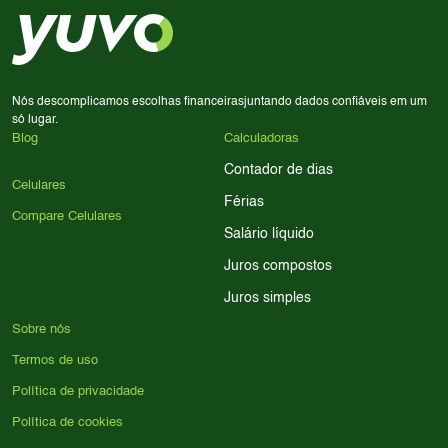
em memória RAM e armazenamento; para jogos,
processador e bateria são essenciais. Use nossos filtros
para encontrar o celular ideal.
Nós descomplicamos escolhas financeiras
juntando dados confiáveis em um
só lugar.
Blog
Calculadoras
Contador de dias
Celulares
Férias
Compare Celulares
Salário líquido
Juros compostos
Juros simples
Sobre nós
Termos de uso
Política de privacidade
Política de cookies