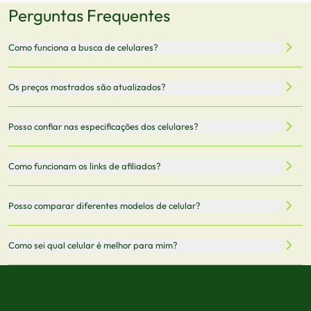
Perguntas Frequentes
Como funciona a busca de celulares?
Nossa plataforma permite que você busque e compare
Os preços mostrados são atualizados?
celulares de diferentes marcas e modelos. Você pode
filtrar por preço, características técnicas como
Sim, os preços são atualizados regularmente através de
Posso confiar nas especificações dos celulares?
armazenamento, memória RAM, bateria e conectividade
nossa integração com parceiros. No entanto,
5G.
recomendamos sempre verificar o preço final no site do
Todas as especificações técnicas são obtidas de fontes
Como funcionam os links de afiliados?
vendedor antes de finalizar sua compra.
oficiais dos fabricantes e verificadas pela nossa equipe.
Mantemos nosso banco de dados atualizado com as
Quando você clica em "Onde Comprar", pode ser
Posso comparar diferentes modelos de celular?
informações mais recentes de cada modelo.
redirecionado para lojas parceiras. Ao fazer uma compra
através desses links, podemos receber uma pequena
Sim! Você pode selecionar até 3 celulares para comparar
Como sei qual celular é melhor para mim?
comissão sem custo adicional para você.
lado a lado suas especificações, preços e características.
Use nossa ferramenta de comparação para tomar a melhor
Considere seu uso diário: se você tira muitas fotos,
decisão de compra.
priorize a qualidade da câmera; se usa muitos apps, foque