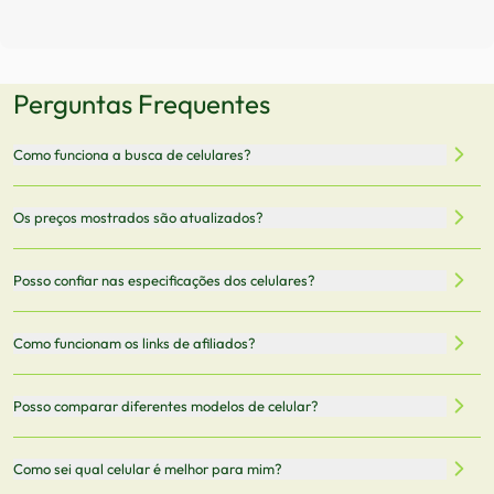
Perguntas Frequentes
Como funciona a busca de celulares?
Nossa plataforma permite que você busque e compare
Os preços mostrados são atualizados?
celulares de diferentes marcas e modelos. Você pode
filtrar por preço, características técnicas como
Sim, os preços são atualizados regularmente através de
Posso confiar nas especificações dos celulares?
armazenamento, memória RAM, bateria e conectividade
nossa integração com parceiros. No entanto,
5G.
recomendamos sempre verificar o preço final no site do
Todas as especificações técnicas são obtidas de fontes
Como funcionam os links de afiliados?
vendedor antes de finalizar sua compra.
oficiais dos fabricantes e verificadas pela nossa equipe.
Mantemos nosso banco de dados atualizado com as
Quando você clica em "Onde Comprar", pode ser
Posso comparar diferentes modelos de celular?
informações mais recentes de cada modelo.
redirecionado para lojas parceiras. Ao fazer uma compra
através desses links, podemos receber uma pequena
Sim! Você pode selecionar até 3 celulares para comparar
Como sei qual celular é melhor para mim?
comissão sem custo adicional para você.
lado a lado suas especificações, preços e características.