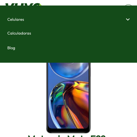
Celulares
Home
/
Celulares e Smartphones
/
Motorola Moto E22s
Calculadoras
Blog