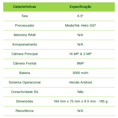
Características
Especificação
Tela
6.5"
Processador
MediaTek Helio G37
Memória RAM
N/A
Armazenamento
N/A
Câmera Principal
16 MP & 2 MP
Câmera Frontal
8MP
Bateria
5000 mAh
Sistema Operacional
Versão Android
Conectividade 5G
Não
Dimensões
164 mm x 75 mm x 8.5 mm - 185 g
Resistência
N/A