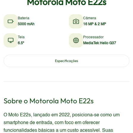
Motorola Moto E22s
Bateria
Câmera
5000 mAh
16 MP & 2 MP
Tela
Processador
6.5"
MediaTek Helio G37
Especificações
Sobre o
Motorola
Moto E22s
O Moto E22s, lançado em 2022, posiciona-se como um
smartphone de entrada, com foco em oferecer
funcionalidades básicas a um custo acessível. Suas