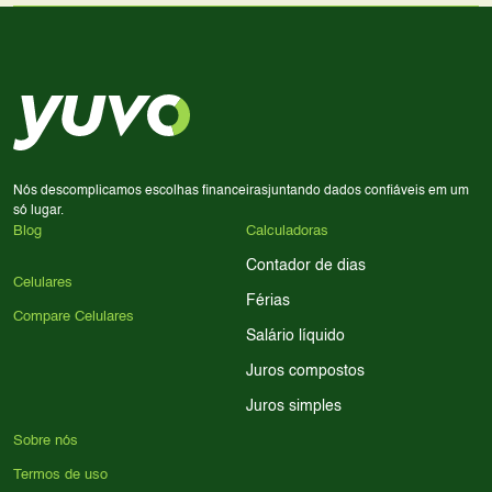
Use nossa ferramenta de comparação para tomar a melhor
Considere seu uso diário: se você tira muitas fotos,
decisão de compra.
priorize a qualidade da câmera; se usa muitos apps, foque
em memória RAM e armazenamento; para jogos,
processador e bateria são essenciais. Use nossos filtros
para encontrar o celular ideal.
Nós descomplicamos escolhas financeiras
juntando dados confiáveis em um
só lugar.
Blog
Calculadoras
Contador de dias
Celulares
Férias
Compare Celulares
Salário líquido
Juros compostos
Juros simples
Sobre nós
Termos de uso