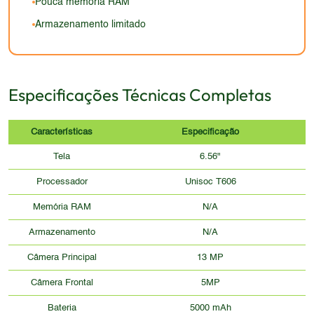
Pouca memória RAM
Armazenamento limitado
Especificações Técnicas Completas
Características
Especificação
Tela
6.56"
Processador
Unisoc T606
Memória RAM
N/A
Armazenamento
N/A
Câmera Principal
13 MP
Câmera Frontal
5MP
Bateria
5000 mAh