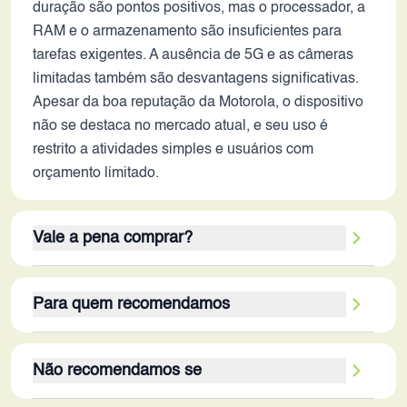
duração são pontos positivos, mas o processador, a
RAM e o armazenamento são insuficientes para
tarefas exigentes. A ausência de 5G e as câmeras
limitadas também são desvantagens significativas.
Apesar da boa reputação da Motorola, o dispositivo
não se destaca no mercado atual, e seu uso é
restrito a atividades simples e usuários com
orçamento limitado.
Vale a pena comprar?
Em 2026, o Moto E14 não é uma opção que 'vale a
Para quem recomendamos
pena' para a maioria dos usuários. Seus pontos
fortes - a bateria de longa duração e a tela com taxa
O público-alvo do Moto E14 em 2026 é limitado a
de atualização de 90Hz - não compensam suas
Não recomendamos se
usuários que necessitam de um smartphone básico
diversas limitações. O processador fraco, a pouca
para tarefas simples, como ligações, mensagens,
RAM, o armazenamento limitado, a ausência de 5G