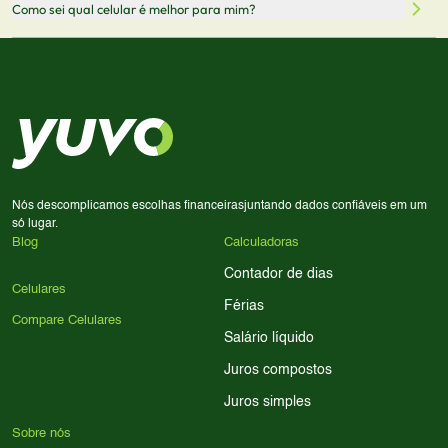
Sim! Você pode selecionar até 3 celulares para comparar
Como sei qual celular é melhor para mim?
comissão sem custo adicional para você.
lado a lado suas especificações, preços e características.
Use nossa ferramenta de comparação para tomar a melhor
Considere seu uso diário: se você tira muitas fotos,
decisão de compra.
priorize a qualidade da câmera; se usa muitos apps, foque
em memória RAM e armazenamento; para jogos,
processador e bateria são essenciais. Use nossos filtros
para encontrar o celular ideal.
Nós descomplicamos escolhas financeiras
juntando dados confiáveis em um
só lugar.
Blog
Calculadoras
Contador de dias
Celulares
Férias
Compare Celulares
Salário líquido
Juros compostos
Juros simples
Sobre nós