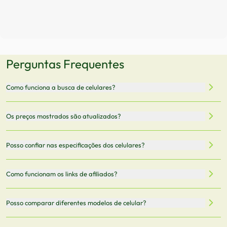
Perguntas Frequentes
Como funciona a busca de celulares?
Nossa plataforma permite que você busque e compare
Os preços mostrados são atualizados?
celulares de diferentes marcas e modelos. Você pode
filtrar por preço, características técnicas como
Sim, os preços são atualizados regularmente através de
Posso confiar nas especificações dos celulares?
armazenamento, memória RAM, bateria e conectividade
nossa integração com parceiros. No entanto,
5G.
recomendamos sempre verificar o preço final no site do
Todas as especificações técnicas são obtidas de fontes
Como funcionam os links de afiliados?
vendedor antes de finalizar sua compra.
oficiais dos fabricantes e verificadas pela nossa equipe.
Mantemos nosso banco de dados atualizado com as
Quando você clica em "Onde Comprar", pode ser
Posso comparar diferentes modelos de celular?
informações mais recentes de cada modelo.
redirecionado para lojas parceiras. Ao fazer uma compra
através desses links, podemos receber uma pequena