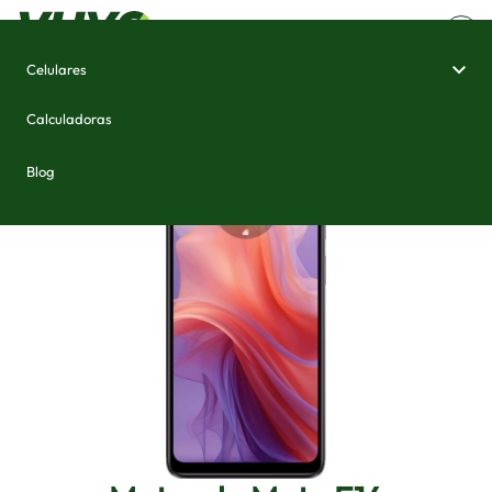
Celulares
Home
/
Celulares e Smartphones
/
Motorola Moto E14
Calculadoras
Blog